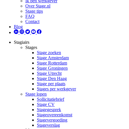
Ik ben werkgever
Over Stage.nl
Stage tips
FAQ
Contact
Blog
Stagiairs
Stages
Stage zoeken
Stage Amsterdam
Stage Rotterdam
Stage Groningen
Stage Utrecht
Stage Den Haag
Stage per plaats
Stages per werkgever
Stage lopen
Sollicitatiebrief
Stage CV
Stagegesprek
Stageovereenkomst
Stagevergoeding
Stageverslag