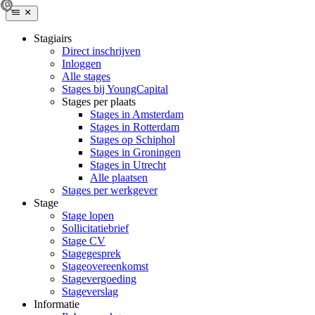
Stagiairs
Direct inschrijven
Inloggen
Alle stages
Stages bij YoungCapital
Stages per plaats
Stages in Amsterdam
Stages in Rotterdam
Stages op Schiphol
Stages in Groningen
Stages in Utrecht
Alle plaatsen
Stages per werkgever
Stage
Stage lopen
Sollicitatiebrief
Stage CV
Stagegesprek
Stageovereenkomst
Stagevergoeding
Stageverslag
Informatie