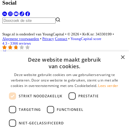
Social
Stage.nl is onderdeel van YoungCapital • © 2026 • KvK nr: 34330199 •
Algemene voorwaarden
•
Privacy
Contact
•
YoungCapital score
4.3 - 3366 reviews
×
Deze website maakt gebruik
Inloggen als bedrijf
van cookies.
Deze website gebruikt cookies om uw gebruikerservaring te
E-mail
*
verbeteren. Door onze website te gebruiken, stemt u in met alle
cookies in overeenstemming met ons Cookiebeleid.
Lees verder
Wachtwoord
STRIKT NOODZAKELIJK
PRESTATIE
login gegevens onthouden
Wachtwoord vergeten?
login
TARGETING
FUNCTIONEEL
Bedrijf aanmelden
NIET-GECLASSIFICEERD