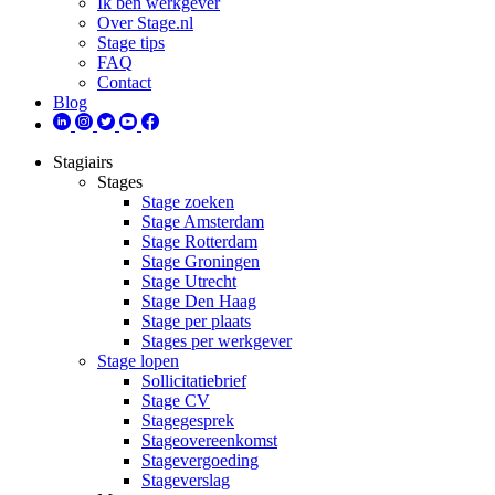
Ik ben werkgever
Over Stage.nl
Stage tips
FAQ
Contact
Blog
Stagiairs
Stages
Stage zoeken
Stage Amsterdam
Stage Rotterdam
Stage Groningen
Stage Utrecht
Stage Den Haag
Stage per plaats
Stages per werkgever
Stage lopen
Sollicitatiebrief
Stage CV
Stagegesprek
Stageovereenkomst
Stagevergoeding
Stageverslag