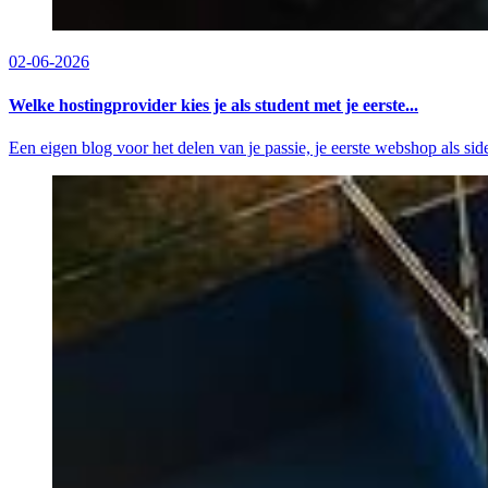
02-06-2026
Welke hostingprovider kies je als student met je eerste...
Een eigen blog voor het delen van je passie, je eerste webshop als sid