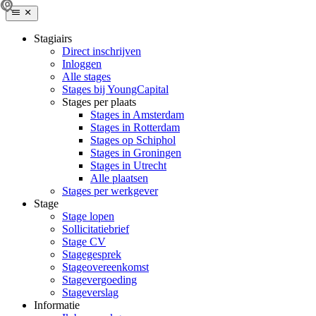
Stagiairs
Direct inschrijven
Inloggen
Alle stages
Stages bij YoungCapital
Stages per plaats
Stages in Amsterdam
Stages in Rotterdam
Stages op Schiphol
Stages in Groningen
Stages in Utrecht
Alle plaatsen
Stages per werkgever
Stage
Stage lopen
Sollicitatiebrief
Stage CV
Stagegesprek
Stageovereenkomst
Stagevergoeding
Stageverslag
Informatie