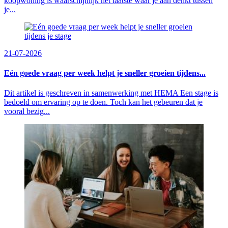
koopwoning is waarschijnlijk het laatste waar je aan denkt tussen
je...
21-07-2026
Eén goede vraag per week helpt je sneller groeien tijdens...
Dit artikel is geschreven in samenwerking met HEMA Een stage is
bedoeld om ervaring op te doen. Toch kan het gebeuren dat je
vooral bezig...