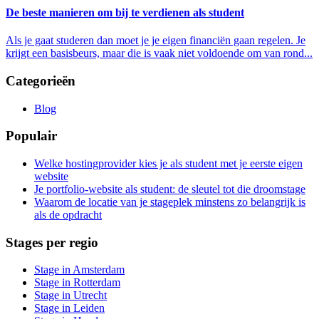
De beste manieren om bij te verdienen als student
Als je gaat studeren dan moet je je eigen financiën gaan regelen. Je
krijgt een basisbeurs, maar die is vaak niet voldoende om van rond...
Categorieën
Blog
Populair
Welke hostingprovider kies je als student met je eerste eigen
website
Je portfolio-website als student: de sleutel tot die droomstage
Waarom de locatie van je stageplek minstens zo belangrijk is
als de opdracht
Stages per regio
Stage in Amsterdam
Stage in Rotterdam
Stage in Utrecht
Stage in Leiden