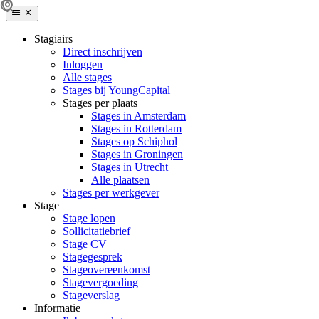
Stagiairs
Direct inschrijven
Inloggen
Alle stages
Stages bij YoungCapital
Stages per plaats
Stages in Amsterdam
Stages in Rotterdam
Stages op Schiphol
Stages in Groningen
Stages in Utrecht
Alle plaatsen
Stages per werkgever
Stage
Stage lopen
Sollicitatiebrief
Stage CV
Stagegesprek
Stageovereenkomst
Stagevergoeding
Stageverslag
Informatie