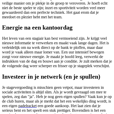
veilige manier om je plekje in de groep te veroveren. Je hoeft echt
niet de beste speler te zijn; inzet en sportiviteit worden veel meer
gewaardeerd dan een perfecte techniek. Het gaat erom dat je
meedoet en plezier hebt met het team.
Energie na een kantoordag
Het leven van een stagiair kan best vermoeiend zijn. Je krijgt veel
nieuwe informatie te verwerken en maakt vaak lange dagen. Het is
verleidelijk om na werk direct op de bank te ploffen, maar daar
word je vaak alleen maar lomer van. Een uur intensief bewegen
zorgt voor nieuwe energie. Je maakt je hoofd leeg, verwerkt de
indrukken van de dag en bouwt aan je conditie. Je zult merken dat je
de volgende dag weer scherper en frisser op je stageplek verschijnt.
Investeer in je netwerk (en je spullen)
Je stagevergoeding is misschien geen vetpot, maar investeren in
sociale activiteiten is altijd slim. Als je wordt gevraagd om mee te
spelen, zeg dan "ja". Heb je nog geen eigen spullen? Vaak kun je op
de club huren, maar als je merkt dat het een wekelijks ding wordt, is
een eigen
padelracket
een goede aankoop. Het laat zien dat je
serieus bent en het speelt een stuk prettiger. Bovendien is het een