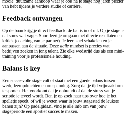
mooie, duurzame aankoop waar je ook na je stage nog jaren plezier
van hebt tijdens je verdere studie of carrière.
Feedback ontvangen
Op de baan krijg je direct feedback: de bal is in of uit. Op je stage is
dat soms wat vager. Sport leert je omgaan met directe resultaten en
kritiek (coaching van je partner). Je leert snel schakelen en je
aanpassen aan de situatie. Deze
agile
mindset is precies wat
bedrijven zoeken in jong talent. Zie elke wedstrijd dus als een mini-
training voor je professionele houding.
Balans is key
Een succesvolle stage valt of staat met een goede balans tussen
werk, leeropdrachten en ontspanning. Zorg dat je tijd vrijmaakt om
te sporten. Het voorkomt dat je opbrandt of dat de stress van je
scriptie je teveel wordt. Ben je op zoek naar tips over hoe je het
spelletje speelt, of wil je weten waar in jouw stagestad de leukste
banen zijn? Op padelgids.nl vind je alle info om van jouw
stageperiode een sportief succes te maken.