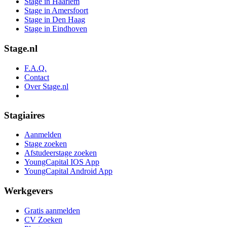
Stage in Haarlem
Stage in Amersfoort
Stage in Den Haag
Stage in Eindhoven
Stage.nl
F.A.Q.
Contact
Over Stage.nl
Stagiaires
Aanmelden
Stage zoeken
Afstudeerstage zoeken
YoungCapital IOS App
YoungCapital Android App
Werkgevers
Gratis aanmelden
CV Zoeken