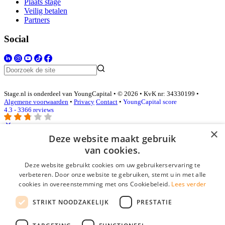
Plaats stage
Veilig betalen
Partners
Social
Stage.nl is onderdeel van YoungCapital • © 2026 • KvK nr: 34330199 •
Algemene voorwaarden
•
Privacy
Contact
•
YoungCapital score
4.3 - 3366 reviews
×
Deze website maakt gebruik
Inloggen als bedrijf
van cookies.
Deze website gebruikt cookies om uw gebruikerservaring te
E-mail
*
verbeteren. Door onze website te gebruiken, stemt u in met alle
cookies in overeenstemming met ons Cookiebeleid.
Lees verder
Wachtwoord
STRIKT NOODZAKELIJK
PRESTATIE
login gegevens onthouden
Wachtwoord vergeten?
login