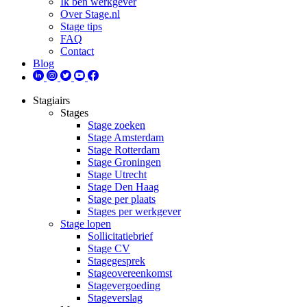
Ik ben werkgever
Over Stage.nl
Stage tips
FAQ
Contact
Blog
Stagiairs
Stages
Stage zoeken
Stage Amsterdam
Stage Rotterdam
Stage Groningen
Stage Utrecht
Stage Den Haag
Stage per plaats
Stages per werkgever
Stage lopen
Sollicitatiebrief
Stage CV
Stagegesprek
Stageovereenkomst
Stagevergoeding
Stageverslag