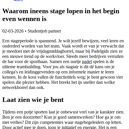
Waarom ineens stage lopen in het begin
even wennen is
02-03-2026
•
Studentjob partner
Een stageperiode is spannend. Je wilt jezelf bewijzen, veel leren en
onderdeel worden van het team. Vaak wordt er van je verwacht dat
je meedoet met de vrijdagmiddagborrel, maar bij Padelgids zien ze
een nieuwe trend op de werkvloer. Steeds meer bedrijven verruilen
de bar voor de sportbaan. Samen een uurtje
padel
spelen is de
ultieme teambuilding. Voor jou als stagiair is dit dé kans om je
collega's en leidinggevenden op een informele manier te leren
kennen. In de kooi vallen de functietitels weg; je bent gewoon vier
spelers die plezier hebben. Het breekt het ijs sneller dan welke
netwerkborrel dan ook.
Laat zien wie je bent
Tijdens een potje sporten laat je onbewust veel van je karakter zien.
Ben je een doorzetter? Kun je goed samenwerken? Hoe ga je om
met verlies? Dit zijn competenties waar stagebegeleiders op letten.
Door actief mee te doen, toon je initiatief en energie. Het is een