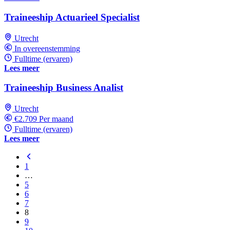
Traineeship Actuarieel Specialist
Utrecht
In overeenstemming
Fulltime (ervaren)
Lees meer
Traineeship Business Analist
Utrecht
€2.709 Per maand
Fulltime (ervaren)
Lees meer
1
…
5
6
7
8
9