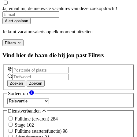
Ja, email mij de nieuwste vacatures van deze zoekopdracht!
If
you
Alert opslaan
are
a
Je kunt vacature-alerts op elk moment uitzetten.
human,
ignore
Filters
this
field
Vind hier de baan die bij jou past
Filters
Zoeken
Zoeken
Sorteer op
Dienstverbanden
Fulltime (ervaren)
284
Stage
102
Fulltime (startersfunctie)
98