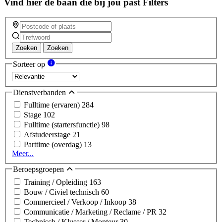
Vind hier de baan die bij jou past
Filters
Zoeken
Zoeken
Sorteer op
Dienstverbanden
Fulltime (ervaren)
284
Stage
102
Fulltime (startersfunctie)
98
Afstudeerstage
21
Parttime (overdag)
13
Meer...
Beroepsgroepen
Training / Opleiding
163
Bouw / Civiel technisch
60
Commercieel / Verkoop / Inkoop
38
Communicatie / Marketing / Reclame / PR
32
Technisch / Klusser / Monteur
30