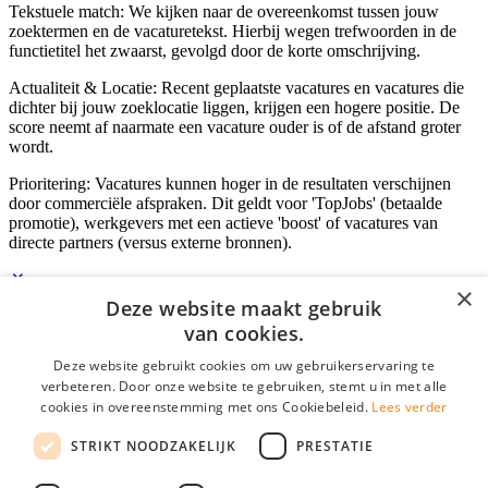
Tekstuele match: We kijken naar de overeenkomst tussen jouw
zoektermen en de vacaturetekst. Hierbij wegen trefwoorden in de
functietitel het zwaarst, gevolgd door de korte omschrijving.
Actualiteit & Locatie: Recent geplaatste vacatures en vacatures die
dichter bij jouw zoeklocatie liggen, krijgen een hogere positie. De
score neemt af naarmate een vacature ouder is of de afstand groter
wordt.
Prioritering: Vacatures kunnen hoger in de resultaten verschijnen
door commerciële afspraken. Dit geldt voor 'TopJobs' (betaalde
promotie), werkgevers met een actieve 'boost' of vacatures van
directe partners (versus externe bronnen).
×
Deze website maakt gebruik
Inloggen als bedrijf
van cookies.
Deze website gebruikt cookies om uw gebruikerservaring te
E-mail
*
verbeteren. Door onze website te gebruiken, stemt u in met alle
cookies in overeenstemming met ons Cookiebeleid.
Lees verder
Wachtwoord
STRIKT NOODZAKELIJK
PRESTATIE
login gegevens onthouden
Wachtwoord vergeten?