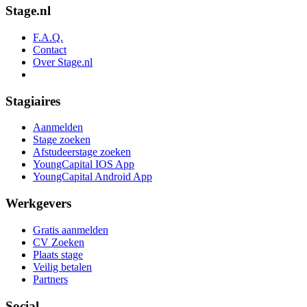
Stage.nl
F.A.Q.
Contact
Over Stage.nl
Stagiaires
Aanmelden
Stage zoeken
Afstudeerstage zoeken
YoungCapital IOS App
YoungCapital Android App
Werkgevers
Gratis aanmelden
CV Zoeken
Plaats stage
Veilig betalen
Partners
Social