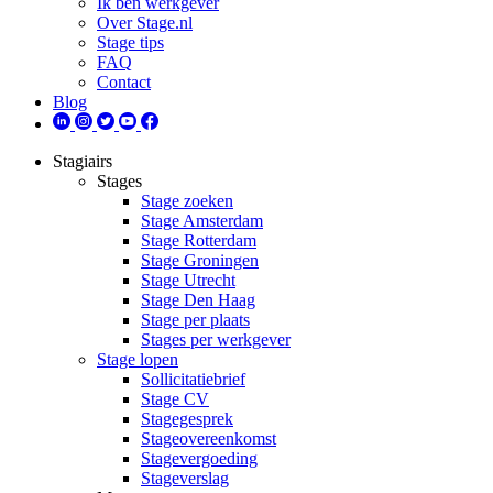
Ik ben werkgever
Over Stage.nl
Stage tips
FAQ
Contact
Blog
Stagiairs
Stages
Stage zoeken
Stage Amsterdam
Stage Rotterdam
Stage Groningen
Stage Utrecht
Stage Den Haag
Stage per plaats
Stages per werkgever
Stage lopen
Sollicitatiebrief
Stage CV
Stagegesprek
Stageovereenkomst
Stagevergoeding
Stageverslag