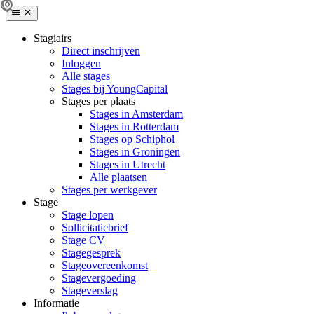
Stagiairs
Direct inschrijven
Inloggen
Alle stages
Stages bij YoungCapital
Stages per plaats
Stages in Amsterdam
Stages in Rotterdam
Stages op Schiphol
Stages in Groningen
Stages in Utrecht
Alle plaatsen
Stages per werkgever
Stage
Stage lopen
Sollicitatiebrief
Stage CV
Stagegesprek
Stageovereenkomst
Stagevergoeding
Stageverslag
Informatie