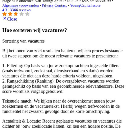
Stage.nl is onderdeel van YoungCapital • © 2026 • KvK nr: 34330199 •
Algemene voorwaarden
•
Privacy
Contact
•
YoungCapital score
4.3 - 3366 reviews
Close
Hoe sorteren wij vacatures?
Sortering van vacatures
Bij het tonen van zoekresultaten hanteren wij een proces bestaande
uit twee stappen om de meest relevante vacatures te presenteren:
1. Filtering: Op basis van jouw zoekopdracht en ingestelde filters
(zoals trefwoord, zoekstraal, dienstverband en salaris) worden
vacatures die niet aan deze harde criteria voldoen, uitgesloten.
2. Rangschikking (Ranking): De overgebleven vacatures worden
gerangschikt op basis van een gecombineerde relevantiescore. Deze
score wordt als volgt opgebouwd:
Tekstuele match: We kijken naar de overeenkomst tussen jouw
zoektermen en de vacaturetekst. Hierbij wegen trefwoorden in de
functietitel het zwaarst, gevolgd door de korte omschrijving.
Actualiteit & Locatie: Recent geplaatste vacatures en vacatures die
dichter bij jouw zoeklocatie liggen, krijgen een hogere positie. De