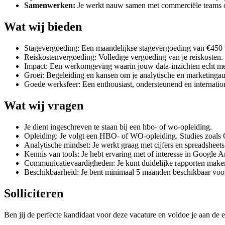
Samenwerken:
Je werkt nauw samen met commerciële teams om
Wat wij bieden
Stagevergoeding: Een maandelijkse stagevergoeding van €450 v
Reiskostenvergoeding: Volledige vergoeding van je reiskosten.
Impact: Een werkomgeving waarin jouw data-inzichten echt me
Groei: Begeleiding en kansen om je analytische en marketingau
Goede werksfeer: Een enthousiast, ondersteunend en internatio
Wat wij vragen
Je dient ingeschreven te staan bij een hbo- of wo-opleiding.
Opleiding: Je volgt een HBO- of WO-opleiding. Studies zoals O
Analytische mindset: Je werkt graag met cijfers en spreadsheets. 
Kennis van tools: Je hebt ervaring met of interesse in Google 
Communicatievaardigheden: Je kunt duidelijke rapporten maken. 
Beschikbaarheid: Je bent minimaal 5 maanden beschikbaar voor
Solliciteren
Ben jij de perfecte kandidaat voor deze vacature en voldoe je aan de e