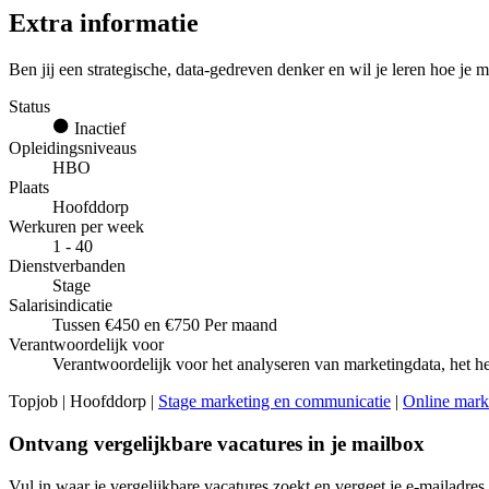
Extra informatie
Ben jij een strategische, data-gedreven denker en wil je leren hoe je 
Status
Inactief
Opleidingsniveaus
HBO
Plaats
Hoofddorp
Werkuren per week
1 - 40
Dienstverbanden
Stage
Salarisindicatie
Tussen €450 en €750 Per maand
Verantwoordelijk voor
Verantwoordelijk voor het analyseren van marketingdata, het
Topjob
| Hoofddorp |
Stage marketing en communicatie
|
Online mark
Ontvang vergelijkbare vacatures in je mailbox
Vul in waar je vergelijkbare vacatures zoekt en vergeet je e-mailadres 