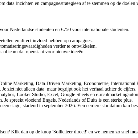
 data-inzichten en campagnestrategieën af te stemmen op de doelen v
oor Nederlandse studenten en €750 voor internationale studenten.
etellen en direct invloed hebben op campagnes.
tomatiseringsvaardigheden verder te ontwikkelen.
naal team dat openstaat voor nieuwe ideeën.
nline Marketing, Data-Driven Marketing, Econometrie, International B
Je ziet niet alleen data, maar begrijpt ook het verhaal achter de cijfers.
Analytics, Looker Studio, Excel, Google Sheets en e-mailmarketingautom
Je spreekt vloeiend Engels. Nederlands of Duits is een sterke plus.
 een stage, startend in september 2026. Een eerdere startdatum kan b
isen? Klik dan op de knop 'Solliciteer direct!' en we nemen zo snel mog