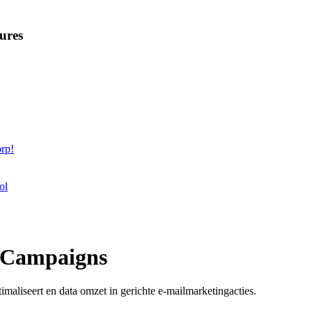
ures
rp!
ol
& Campaigns
maliseert en data omzet in gerichte e-mailmarketingacties.