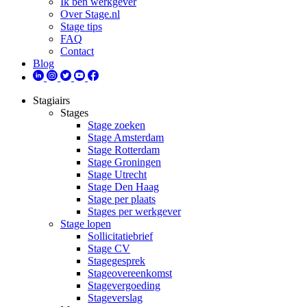
Ik ben werkgever
Over Stage.nl
Stage tips
FAQ
Contact
Blog
Stagiairs
Stages
Stage zoeken
Stage Amsterdam
Stage Rotterdam
Stage Groningen
Stage Utrecht
Stage Den Haag
Stage per plaats
Stages per werkgever
Stage lopen
Sollicitatiebrief
Stage CV
Stagegesprek
Stageovereenkomst
Stagevergoeding
Stageverslag