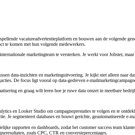
voorspellende vacatureadvertentieplatform en bouwen aan de volgende ge
ontact te komen met hun volgende medewerkers.
 internationale marketingteam te versterken. Je werkt voor Jobster, maa
sen data-inzichten en marketinguitvoering. Je kijkt niet alleen naar d
gacties. De focus ligt vooral op data-gedreven e-mailmarketingcampagn
matisering en graag wilt leren hoe je ruwe data omzet in meetbare bedrij
alytics en Looker Studio om campagneprestaties te volgen en te ontdek
actie. Je segmenteert databases en bouwt gerichte, geautomatiseerde e-
elijke rapporten en dashboards, zodat het customer success team klante
agneresultaten, zoals CPC, CTR en conversiepercentages.