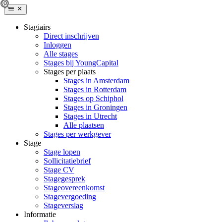
Stagiairs
Direct inschrijven
Inloggen
Alle stages
Stages bij YoungCapital
Stages per plaats
Stages in Amsterdam
Stages in Rotterdam
Stages op Schiphol
Stages in Groningen
Stages in Utrecht
Alle plaatsen
Stages per werkgever
Stage
Stage lopen
Sollicitatiebrief
Stage CV
Stagegesprek
Stageovereenkomst
Stagevergoeding
Stageverslag
Informatie