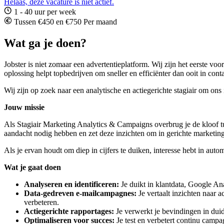
Helaas, deze vacature is niet actief.
1 - 40 uur per week
Tussen €450 en €750 Per maand
Wat ga je doen?
Jobster is niet zomaar een advertentieplatform. Wij zijn het eerste 
oplossing helpt topbedrijven om sneller en efficiënter dan ooit in c
Wij zijn op zoek naar een analytische en actiegerichte stagiair om ons
Jouw missie
Als Stagiair Marketing Analytics & Campaigns overbrug je de kloof tus
aandacht nodig hebben en zet deze inzichten om in gerichte marketin
Als je ervan houdt om diep in cijfers te duiken, interesse hebt in auto
Wat je gaat doen
Analyseren en identificeren:
Je duikt in klantdata, Google An
Data-gedreven e-mailcampagnes:
Je vertaalt inzichten naar 
verbeteren.
Actiegerichte rapportages:
Je verwerkt je bevindingen in duid
Optimaliseren voor succes:
Je test en verbetert continu camp