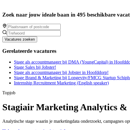
Zoek naar jouw ideale baan in 495 beschikbare vacat
Vacatures zoeken
Gerelateerde vacatures
Stage als accountmanager bij DMA (YoungCapital) in Hoofddo
Stage Sales bij Jobster!
Stage als accountmanager bij Jobster in Hoofddorp!
Stage Brand & Marketing bij Longevity/FMCG Startup Schiph
Internship Recruitment Marketing (English speaker)
Topjob
Stagiair Marketing Analytics 
Analytische stage waarin je marketingdata onderzoekt, campagnes opti