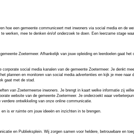
eren hoe een gemeente communiceert met inwoners via social media en de webs
e te werken, mee te denken én/of onderzoek te doen. Een leerzame stage waa
 gemeente Zoetermeer. Afhankelijk van jouw opleiding en leerdoelen gaat he
e corporate social media kanalen van de gemeente Zoetermeer. Je denkt mee 
j het plannen en monitoren van social media advertenties en kijk je mee naar 
ek gaat met de stad.
eften van Zoetermeerse inwoners. Je brengt in kaart welke informatie zij wil
porate website van de gemeente Zoetermeer. Je onderzoekt waar verbeterpun
e verdere ontwikkeling van onze online communicatie.
 en is er ruimte om jouw ideeën en inzichten in te brengen.
nicatie en Publieksplein. Wij zorgen samen voor heldere, betrouwbare en toe