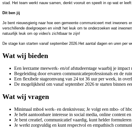
stad. Het team werkt nauw samen, denkt vooruit en speelt in op wat er leeft
Dit ben jij
Je bent nieuwsgierig naar hoe een gemeente communiceert met inwoners en h
verschillende doelgroepen en vindt het leuk om te onderzoeken wat inwoners
natuurlijk leuk om op video's zichtbaar te zijn!
De stage kan starten vanaf september 2026.Het aantal dagen en uren per we
Wat wij bieden
Een leerzame meewerk- en/of afstudeerstage waarbij je impact
Begeleiding door ervaren communicatieprofessionals en de ruim
Een flexibele stageomvang van 24 tot 36 uur per week, in over
De mogelijkheid om vanaf september 2026 te starten binnen e
Wat wij vragen
Minimaal mbo4 werk- en denkniveau; Je volgt een mbo- of hbo-o
Je hebt aantoonbare interesse in social media, online content en
Je bent creatief, communicatief vaardig, kunt helder formuleren 
Je werkt zorgvuldig en kunt respectvol en empathisch commun