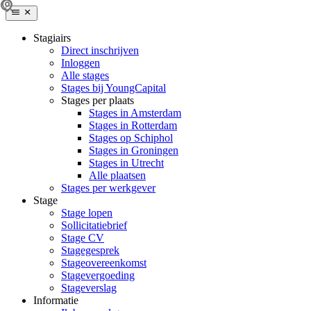
Stagiairs
Direct inschrijven
Inloggen
Alle stages
Stages bij YoungCapital
Stages per plaats
Stages in Amsterdam
Stages in Rotterdam
Stages op Schiphol
Stages in Groningen
Stages in Utrecht
Alle plaatsen
Stages per werkgever
Stage
Stage lopen
Sollicitatiebrief
Stage CV
Stagegesprek
Stageovereenkomst
Stagevergoeding
Stageverslag
Informatie