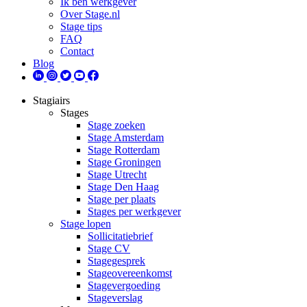
Ik ben werkgever
Over Stage.nl
Stage tips
FAQ
Contact
Blog
Stagiairs
Stages
Stage zoeken
Stage Amsterdam
Stage Rotterdam
Stage Groningen
Stage Utrecht
Stage Den Haag
Stage per plaats
Stages per werkgever
Stage lopen
Sollicitatiebrief
Stage CV
Stagegesprek
Stageovereenkomst
Stagevergoeding
Stageverslag