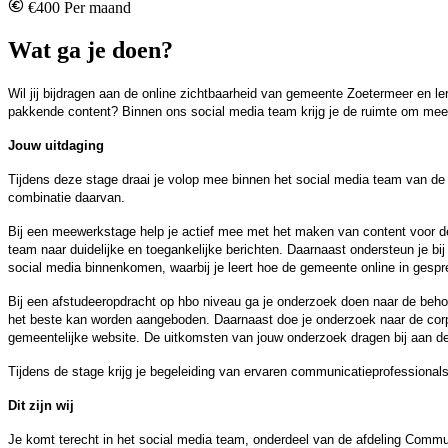
€400 Per maand
Wat ga je doen?
Wil jij bijdragen aan de online zichtbaarheid van gemeente Zoetermeer en l
pakkende content? Binnen ons social media team krijg je de ruimte om me
Jouw uitdaging
Tijdens deze stage draai je volop mee binnen het social media team van de
combinatie daarvan.
Bij een meewerkstage help je actief mee met het maken van content voor d
team naar duidelijke en toegankelijke berichten. Daarnaast ondersteun je bi
social media binnenkomen, waarbij je leert hoe de gemeente online in gespr
Bij een afstudeeropdracht op hbo niveau ga je onderzoek doen naar de beho
het beste kan worden aangeboden. Daarnaast doe je onderzoek naar de cor
gemeentelijke website. De uitkomsten van jouw onderzoek dragen bij aan d
Tijdens de stage krijg je begeleiding van ervaren communicatieprofessionals
Dit zijn wij
Je komt terecht in het social media team, onderdeel van de afdeling Commu