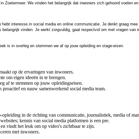
 in Zoetermeer. We vinden het belangrijk dat inwoners zich gehoord voelen en
ebt interesse in social media en online communicatie. Je denkt graag mee ov
 belangrijk vinden. Je werkt zorgvuldig, gaat respectvol om met vragen van i
ek is in overleg en stemmen we af op jouw opleiding en stage-eisen.
 maakt op de ervaringen van inwoners.
te om eigen ideeën in te brengen.
leg af te stemmen op jouw opleidingseisen.
en proactief en nauw samenwerkend social media team.
pleiding in de richting van communicatie, journalistiek, media of mar
 websites; kennis van social media platformen is een pre.
en vindt het leuk om op video's zichtbaar te zijn.
iceren met inwoners.