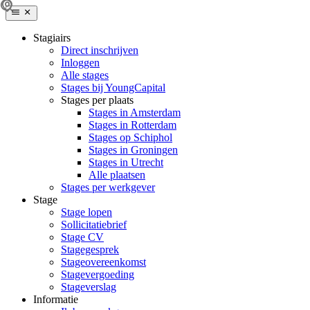
Stagiairs
Direct inschrijven
Inloggen
Alle stages
Stages bij YoungCapital
Stages per plaats
Stages in Amsterdam
Stages in Rotterdam
Stages op Schiphol
Stages in Groningen
Stages in Utrecht
Alle plaatsen
Stages per werkgever
Stage
Stage lopen
Sollicitatiebrief
Stage CV
Stagegesprek
Stageovereenkomst
Stagevergoeding
Stageverslag
Informatie