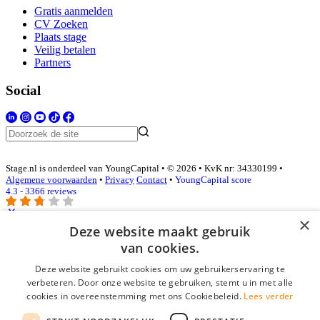
Gratis aanmelden
CV Zoeken
Plaats stage
Veilig betalen
Partners
Social
Stage.nl is onderdeel van YoungCapital • © 2026 • KvK nr: 34330199 •
Algemene voorwaarden
•
Privacy
Contact
•
YoungCapital score
4.3 - 3366 reviews
×
Deze website maakt gebruik
Inloggen als bedrijf
van cookies.
Deze website gebruikt cookies om uw gebruikerservaring te
E-mail
*
verbeteren. Door onze website te gebruiken, stemt u in met alle
cookies in overeenstemming met ons Cookiebeleid.
Lees verder
Wachtwoord