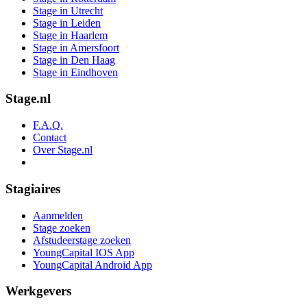
Stage in Utrecht
Stage in Leiden
Stage in Haarlem
Stage in Amersfoort
Stage in Den Haag
Stage in Eindhoven
Stage.nl
F.A.Q.
Contact
Over Stage.nl
Stagiaires
Aanmelden
Stage zoeken
Afstudeerstage zoeken
YoungCapital IOS App
YoungCapital Android App
Werkgevers