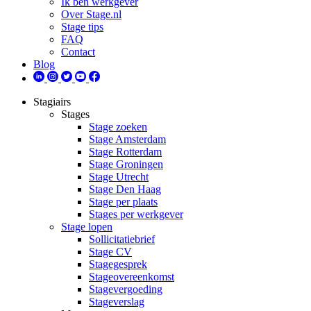
Ik ben werkgever
Over Stage.nl
Stage tips
FAQ
Contact
Blog
Stagiairs
Stages
Stage zoeken
Stage Amsterdam
Stage Rotterdam
Stage Groningen
Stage Utrecht
Stage Den Haag
Stage per plaats
Stages per werkgever
Stage lopen
Sollicitatiebrief
Stage CV
Stagegesprek
Stageovereenkomst
Stagevergoeding
Stageverslag