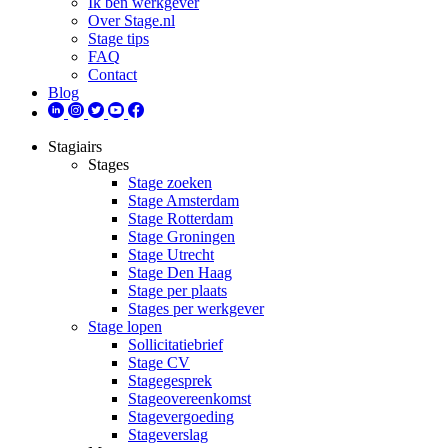
Ik ben werkgever
Over Stage.nl
Stage tips
FAQ
Contact
Blog
Stagiairs
Stages
Stage zoeken
Stage Amsterdam
Stage Rotterdam
Stage Groningen
Stage Utrecht
Stage Den Haag
Stage per plaats
Stages per werkgever
Stage lopen
Sollicitatiebrief
Stage CV
Stagegesprek
Stageovereenkomst
Stagevergoeding
Stageverslag