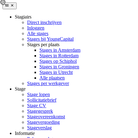
Stagiairs
Direct inschrijven
Inloggen
Alle stages
Stages bij YoungCapital
Stages per plaats
Stages in Amsterdam
Stages in Rotterdam
Stages op Schiphol
Stages in Groningen
Stages in Utrecht
Alle plaatsen
Stages per werkgever
Stage
Stage lopen
Sollicitatiebrief
Stage CV
Stagegesprek
Stageovereenkomst
Stagevergoeding
Stageverslag
Informatie