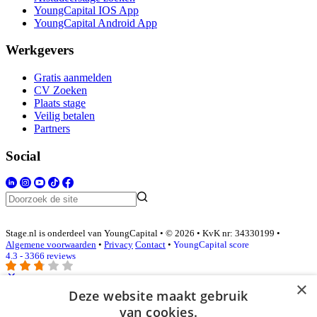
YoungCapital IOS App
YoungCapital Android App
Werkgevers
Gratis aanmelden
CV Zoeken
Plaats stage
Veilig betalen
Partners
Social
Stage.nl is onderdeel van YoungCapital • © 2026 • KvK nr: 34330199 •
Algemene voorwaarden
•
Privacy
Contact
•
YoungCapital score
4.3 - 3366 reviews
×
Deze website maakt gebruik
Inloggen als bedrijf
van cookies.