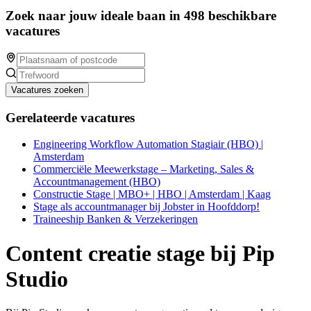
Zoek naar jouw ideale baan in 498 beschikbare
vacatures
Vacatures zoeken
Gerelateerde vacatures
Engineering Workflow Automation Stagiair (HBO) |
Amsterdam
Commerciële Meewerkstage – Marketing, Sales &
Accountmanagement (HBO)
Constructie Stage | MBO+ | HBO | Amsterdam | Kaag
Stage als accountmanager bij Jobster in Hoofddorp!
Traineeship Banken & Verzekeringen
Content creatie stage bij Pip
Studio