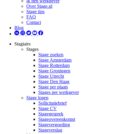
Ik ben werkgever
Over Stage.nl
Stage tips
FAQ
Contact
Blog
Stagiairs
Stages
Stage zoeken
Stage Amsterdam
Stage Rotterdam
Stage Groningen
Stage Utrecht
Stage Den Haag
Stage per plaats
Stages per werkgever
Stage lopen
Sollicitatiebrief
Stage CV
Stagegesprek
Stageovereenkomst
Stagevergoeding
Stageverslag