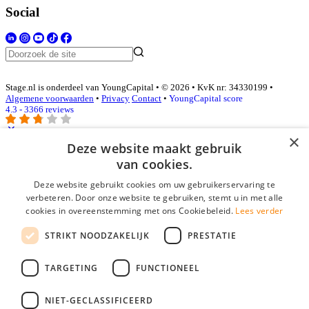
Social
Stage.nl is onderdeel van YoungCapital • © 2026 • KvK nr: 34330199 •
Algemene voorwaarden
•
Privacy
Contact
•
YoungCapital score
4.3 - 3366 reviews
×
Deze website maakt gebruik
Inloggen als bedrijf
van cookies.
Deze website gebruikt cookies om uw gebruikerservaring te
E-mail
*
verbeteren. Door onze website te gebruiken, stemt u in met alle
cookies in overeenstemming met ons Cookiebeleid.
Lees verder
Wachtwoord
STRIKT NOODZAKELIJK
PRESTATIE
login gegevens onthouden
Wachtwoord vergeten?
login
TARGETING
FUNCTIONEEL
Bedrijf aanmelden
NIET-GECLASSIFICEERD