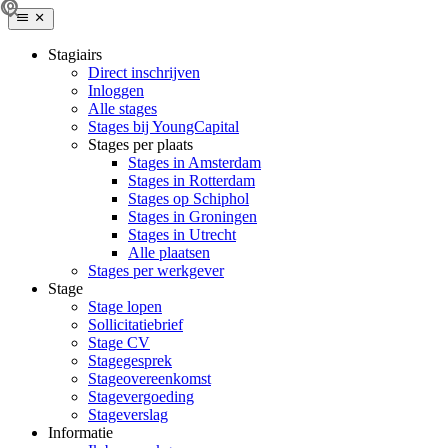
Stagiairs
Direct inschrijven
Inloggen
Alle stages
Stages bij YoungCapital
Stages per plaats
Stages in Amsterdam
Stages in Rotterdam
Stages op Schiphol
Stages in Groningen
Stages in Utrecht
Alle plaatsen
Stages per werkgever
Stage
Stage lopen
Sollicitatiebrief
Stage CV
Stagegesprek
Stageovereenkomst
Stagevergoeding
Stageverslag
Informatie