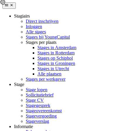
Stagiairs
Direct inschrijven
Inloggen
Alle stages
Stages bij YoungCapital
Stages per plaats
Stages in Amsterdam
Stages in Rotterdam
Stages op Schiphol
Stages in Groningen
Stages in Utrecht
Alle plaatsen
Stages per werkgever
Stage
Stage lopen
Sollicitatiebrief
Stage CV
Stagegesprek
Stageovereenkomst
Stagevergoeding
Stageverslag
Informatie