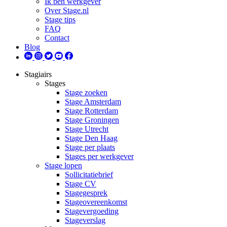
Ik ben werkgever
Over Stage.nl
Stage tips
FAQ
Contact
Blog
Stagiairs
Stages
Stage zoeken
Stage Amsterdam
Stage Rotterdam
Stage Groningen
Stage Utrecht
Stage Den Haag
Stage per plaats
Stages per werkgever
Stage lopen
Sollicitatiebrief
Stage CV
Stagegesprek
Stageovereenkomst
Stagevergoeding
Stageverslag