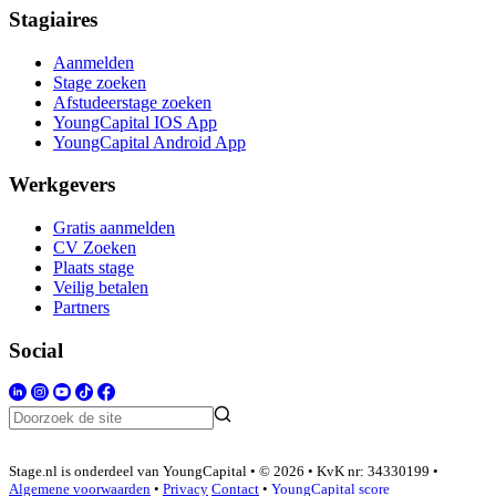
Stagiaires
Aanmelden
Stage zoeken
Afstudeerstage zoeken
YoungCapital IOS App
YoungCapital Android App
Werkgevers
Gratis aanmelden
CV Zoeken
Plaats stage
Veilig betalen
Partners
Social
Stage.nl is onderdeel van YoungCapital • © 2026 • KvK nr: 34330199 •
Algemene voorwaarden
•
Privacy
Contact
•
YoungCapital score