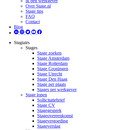
Ik ben werkgever
Over Stage.nl
Stage tips
FAQ
Contact
Blog
Stagiairs
Stages
Stage zoeken
Stage Amsterdam
Stage Rotterdam
Stage Groningen
Stage Utrecht
Stage Den Haag
Stage per plaats
Stages per werkgever
Stage lopen
Sollicitatiebrief
Stage CV
Stagegesprek
Stageovereenkomst
Stagevergoeding
Stageverslag