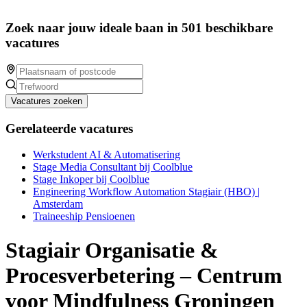
Zoek naar jouw ideale baan in 501 beschikbare
vacatures
Vacatures zoeken
Gerelateerde vacatures
Werkstudent AI & Automatisering
Stage Media Consultant bij Coolblue
Stage Inkoper bij Coolblue
Engineering Workflow Automation Stagiair (HBO) |
Amsterdam
Traineeship Pensioenen
Stagiair Organisatie &
Procesverbetering – Centrum
voor Mindfulness Groningen