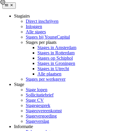
Stagiairs
Direct inschrijven
Inloggen
Alle stages
Stages bij YoungCapital
Stages per plaats
Stages in Amsterdam
Stages in Rotterdam
Stages op Schiphol
Stages in Groningen
Stages in Utrecht
Alle plaatsen
Stages per werkgever
Stage
Stage lopen
Sollicitatiebrief
Stage CV
Stagegesprek
Stageovereenkomst
Stagevergoeding
Stageverslag
Informatie