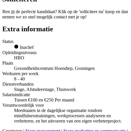
Ben jij de perfecte kandidaat? Klik op de 'solliciteer nu' knop en dan
nemen we zo snel mogelijk contact met je op!
Extra informatie
Status
Inactief
Opleidingsniveaus
HBO
Plaats
Gezondheidscentrum Hoendiep, Groningen
Werkuren per week
8 - 40
Dienstverbanden
Stage, Afstudeerstage, Thuiswerk
Salarisindicatie
Tussen €100 en €250 Per maand
Verantwoordelijk voor
Meedraaien in de dagelijkse organisatie rondom
mindfulnesstrainingen, werkprocessen analyseren en
verbeteren, en het uitvoeren van een eigen verbeterproject.
Groningen |
Stage management
|
Stage marketing en communicatie
|