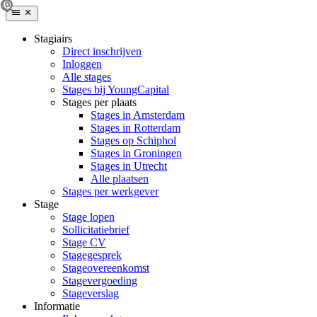
Stagiairs
Direct inschrijven
Inloggen
Alle stages
Stages bij YoungCapital
Stages per plaats
Stages in Amsterdam
Stages in Rotterdam
Stages op Schiphol
Stages in Groningen
Stages in Utrecht
Alle plaatsen
Stages per werkgever
Stage
Stage lopen
Sollicitatiebrief
Stage CV
Stagegesprek
Stageovereenkomst
Stagevergoeding
Stageverslag
Informatie