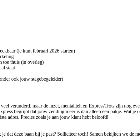
ekbaar (je kunt februari 2026 starten)
rketing
 toe thuis (in overleg)
al staat
nder ook jouw stagebegeleider)
 veel veranderd, maar de inzet, mentaliteit en ExpressTrots zijn nog ev
xpress begrijpt dat jouw zending meer is dan alleen een pakje. Wat je 
te adres. Precies zoals je aan jouw klant hebt beloofd!
enk je dat deze baan bij je past? Solliciteer toch! Samen bekijken we 