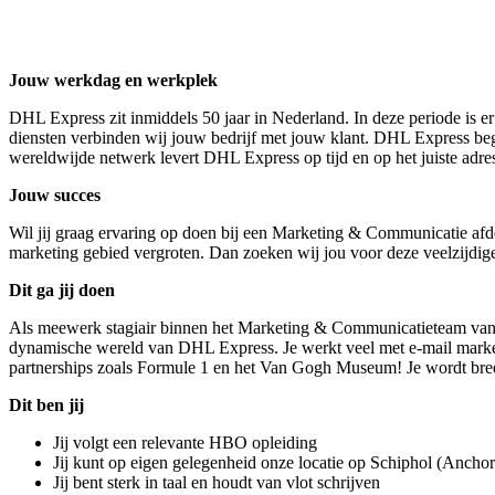
Jouw werkdag en werkplek
DHL Express zit inmiddels 50 jaar in Nederland. In deze periode is er 
diensten verbinden wij jouw bedrijf met jouw klant. DHL Express begr
wereldwijde netwerk levert DHL Express op tijd en op het juiste adres
Jouw succes
Wil jij graag ervaring op doen bij een Marketing & Communicatie afdel
marketing gebied vergroten. Dan zoeken wij jou voor deze veelzijdi
Dit ga jij doen
Als meewerk stagiair binnen het Marketing & Communicatieteam van DH
dynamische wereld van DHL Express. Je werkt veel met e-mail marketi
partnerships zoals Formule 1 en het Van Gogh Museum! Je wordt breed
Dit ben jij
Jij volgt een relevante HBO opleiding
Jij kunt op eigen gelegenheid onze locatie op Schiphol (Ancho
Jij bent sterk in taal en houdt van vlot schrijven