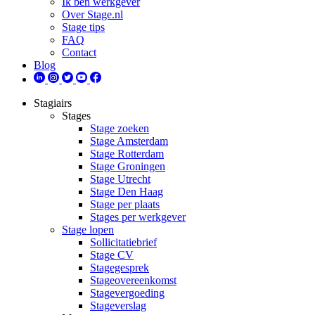
Ik ben werkgever
Over Stage.nl
Stage tips
FAQ
Contact
Blog
Stagiairs
Stages
Stage zoeken
Stage Amsterdam
Stage Rotterdam
Stage Groningen
Stage Utrecht
Stage Den Haag
Stage per plaats
Stages per werkgever
Stage lopen
Sollicitatiebrief
Stage CV
Stagegesprek
Stageovereenkomst
Stagevergoeding
Stageverslag