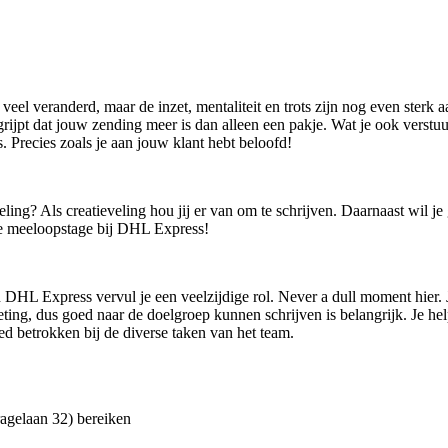
veel veranderd, maar de inzet, mentaliteit en trots zijn nog even sterk
ijpt dat jouw zending meer is dan alleen een pakje. Wat je ook verstu
. Precies zoals je aan jouw klant hebt beloofd!
ing? Als creatieveling hou jij er van om te schrijven. Daarnaast wil je
ge meeloopstage bij DHL Express!
L Express vervul je een veelzijdige rol. Never a dull moment hier. Je
ng, dus goed naar de doelgroep kunnen schrijven is belangrijk. Je he
 betrokken bij de diverse taken van het team.
ragelaan 32) bereiken