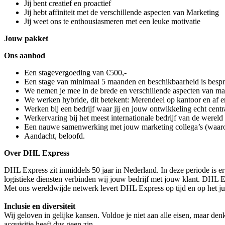
Jij bent creatief en proactief
Jij hebt affiniteit met de verschillende aspecten van Marketing
Jij weet ons te enthousiasmeren met een leuke motivatie
Jouw pakket
Ons aanbod
Een stagevergoeding van €500,-
Een stage van minimaal 5 maanden en beschikbaarheid is bespre
We nemen je mee in de brede en verschillende aspecten van ma
We werken hybride, dit betekent: Merendeel op kantoor en af en
Werken bij een bedrijf waar jij en jouw ontwikkeling echt centra
Werkervaring bij het meest internationale bedrijf van de wereld
Een nauwe samenwerking met jouw marketing collega’s (waaro
Aandacht, beloofd.
Over DHL Express
DHL Express zit inmiddels 50 jaar in Nederland. In deze periode is er
logistieke diensten verbinden wij jouw bedrijf met jouw klant. DHL E
Met ons wereldwijde netwerk levert DHL Express op tijd en op het juis
Inclusie en diversiteit
Wij geloven in gelijke kansen. Voldoe je niet aan alle eisen, maar d
acquisitie heeft dus geen zin