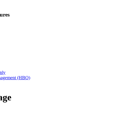
ures
nly
anagement (HBO)
age