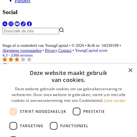
Partners
Social
Stage.nl is onderdeel van YoungCapital • © 2026 • KvK nr: 34330199 •
Algemene voorwaarden
•
Privacy
Contact
•
YoungCapital score
4.3 - 3366 reviews
×
Deze website maakt gebruik
Inloggen als bedrijf
van cookies.
Deze website gebruikt cookies om uw gebruikerservaring te
E-mail
*
verbeteren. Door onze website te gebruiken, stemt u in met alle
cookies in overeenstemming met ons Cookiebeleid.
Lees verder
Wachtwoord
STRIKT NOODZAKELIJK
PRESTATIE
login gegevens onthouden
Wachtwoord vergeten?
login
TARGETING
FUNCTIONEEL