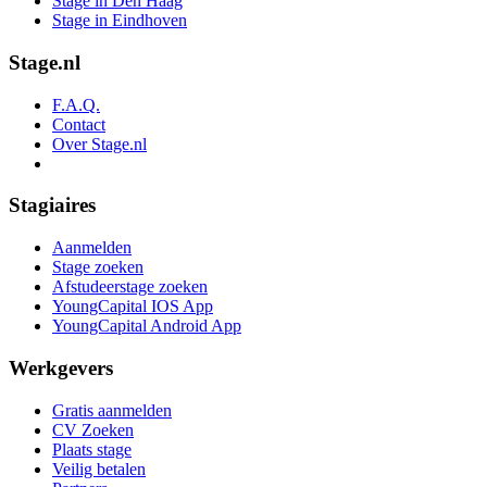
Stage in Den Haag
Stage in Eindhoven
Stage.nl
F.A.Q.
Contact
Over Stage.nl
Stagiaires
Aanmelden
Stage zoeken
Afstudeerstage zoeken
YoungCapital IOS App
YoungCapital Android App
Werkgevers
Gratis aanmelden
CV Zoeken
Plaats stage
Veilig betalen