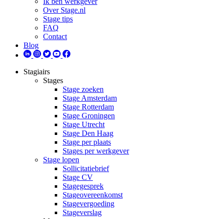
Ik ben werkgever
Over Stage.nl
Stage tips
FAQ
Contact
Blog
Stagiairs
Stages
Stage zoeken
Stage Amsterdam
Stage Rotterdam
Stage Groningen
Stage Utrecht
Stage Den Haag
Stage per plaats
Stages per werkgever
Stage lopen
Sollicitatiebrief
Stage CV
Stagegesprek
Stageovereenkomst
Stagevergoeding
Stageverslag