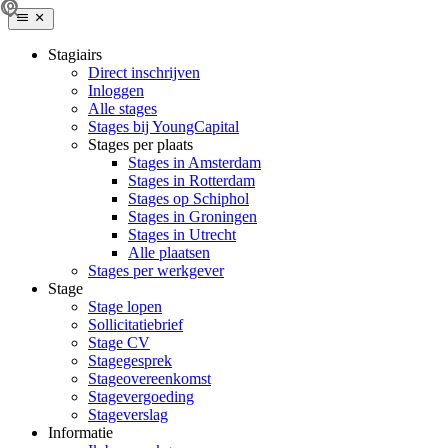
Stagiairs
Direct inschrijven
Inloggen
Alle stages
Stages bij YoungCapital
Stages per plaats
Stages in Amsterdam
Stages in Rotterdam
Stages op Schiphol
Stages in Groningen
Stages in Utrecht
Alle plaatsen
Stages per werkgever
Stage
Stage lopen
Sollicitatiebrief
Stage CV
Stagegesprek
Stageovereenkomst
Stagevergoeding
Stageverslag
Informatie