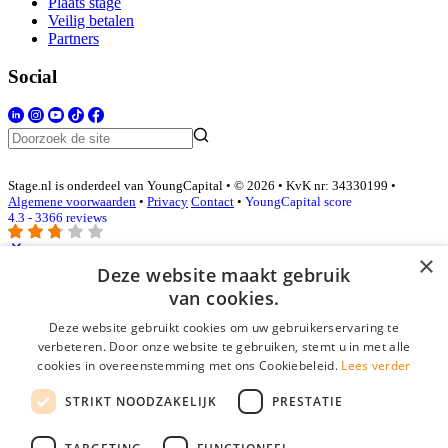
Plaats stage
Veilig betalen
Partners
Social
Stage.nl is onderdeel van YoungCapital • © 2026 • KvK nr: 34330199 •
Algemene voorwaarden
•
Privacy
Contact
•
YoungCapital score
4.3 - 3366 reviews
×
Deze website maakt gebruik
Inloggen als bedrijf
van cookies.
Deze website gebruikt cookies om uw gebruikerservaring te
E-mail
*
verbeteren. Door onze website te gebruiken, stemt u in met alle
cookies in overeenstemming met ons Cookiebeleid.
Lees verder
Wachtwoord
STRIKT NOODZAKELIJK
PRESTATIE
login gegevens onthouden
Wachtwoord vergeten?
login