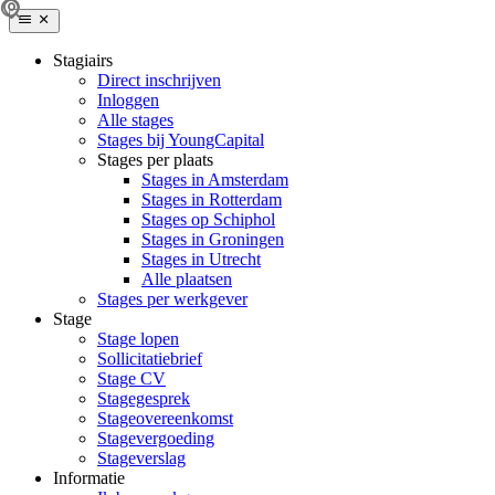
Stagiairs
Direct inschrijven
Inloggen
Alle stages
Stages bij YoungCapital
Stages per plaats
Stages in Amsterdam
Stages in Rotterdam
Stages op Schiphol
Stages in Groningen
Stages in Utrecht
Alle plaatsen
Stages per werkgever
Stage
Stage lopen
Sollicitatiebrief
Stage CV
Stagegesprek
Stageovereenkomst
Stagevergoeding
Stageverslag
Informatie