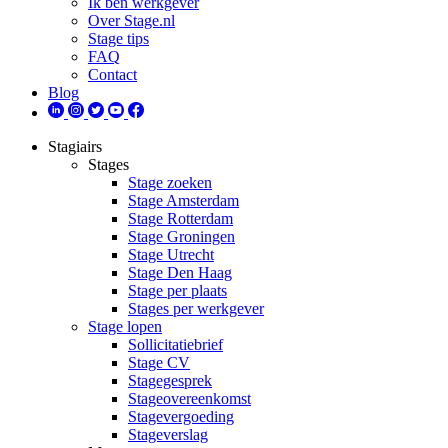
Ik ben werkgever
Over Stage.nl
Stage tips
FAQ
Contact
Blog
Stagiairs
Stages
Stage zoeken
Stage Amsterdam
Stage Rotterdam
Stage Groningen
Stage Utrecht
Stage Den Haag
Stage per plaats
Stages per werkgever
Stage lopen
Sollicitatiebrief
Stage CV
Stagegesprek
Stageovereenkomst
Stagevergoeding
Stageverslag