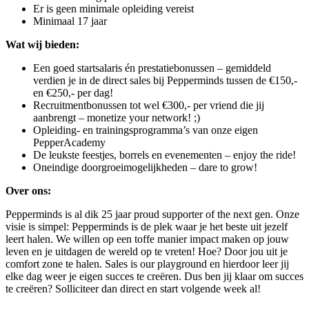
Er is geen minimale opleiding vereist
Minimaal 17 jaar
Wat wij bieden:
Een goed startsalaris én prestatiebonussen – gemiddeld
verdien je in de direct sales bij Pepperminds tussen de €150,-
en €250,- per dag!
Recruitmentbonussen tot wel €300,- per vriend die jij
aanbrengt – monetize your network! ;)
Opleiding- en trainingsprogramma’s van onze eigen
PepperAcademy
De leukste feestjes, borrels en evenementen – enjoy the ride!
Oneindige doorgroeimogelijkheden – dare to grow!
Over ons:
Pepperminds is al dik 25 jaar proud supporter of the next gen. Onze
visie is simpel: Pepperminds is de plek waar je het beste uit jezelf
leert halen. We willen op een toffe manier impact maken op jouw
leven en je uitdagen de wereld op te vreten! Hoe? Door jou uit je
comfort zone te halen. Sales is our playground en hierdoor leer jij
elke dag weer je eigen succes te creëren. Dus ben jij klaar om succes
te creëren? Solliciteer dan direct en start volgende week al!