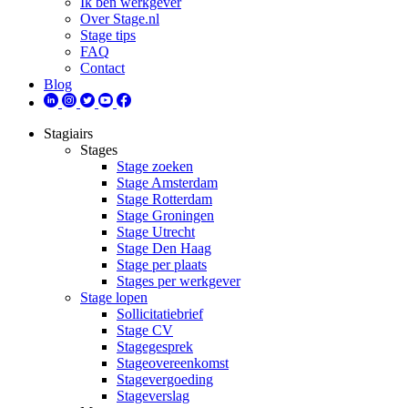
Ik ben werkgever
Over Stage.nl
Stage tips
FAQ
Contact
Blog
Stagiairs
Stages
Stage zoeken
Stage Amsterdam
Stage Rotterdam
Stage Groningen
Stage Utrecht
Stage Den Haag
Stage per plaats
Stages per werkgever
Stage lopen
Sollicitatiebrief
Stage CV
Stagegesprek
Stageovereenkomst
Stagevergoeding
Stageverslag