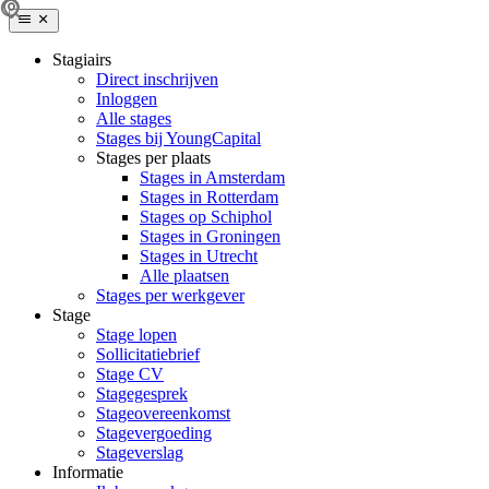
Stagiairs
Direct inschrijven
Inloggen
Alle stages
Stages bij YoungCapital
Stages per plaats
Stages in Amsterdam
Stages in Rotterdam
Stages op Schiphol
Stages in Groningen
Stages in Utrecht
Alle plaatsen
Stages per werkgever
Stage
Stage lopen
Sollicitatiebrief
Stage CV
Stagegesprek
Stageovereenkomst
Stagevergoeding
Stageverslag
Informatie