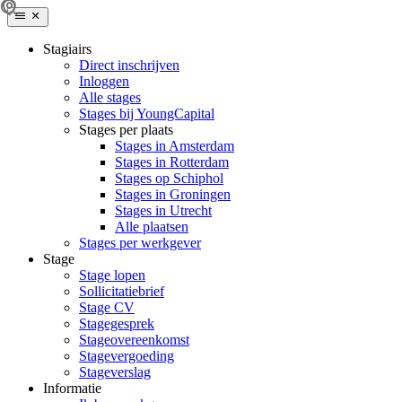
Stagiairs
Direct inschrijven
Inloggen
Alle stages
Stages bij YoungCapital
Stages per plaats
Stages in Amsterdam
Stages in Rotterdam
Stages op Schiphol
Stages in Groningen
Stages in Utrecht
Alle plaatsen
Stages per werkgever
Stage
Stage lopen
Sollicitatiebrief
Stage CV
Stagegesprek
Stageovereenkomst
Stagevergoeding
Stageverslag
Informatie