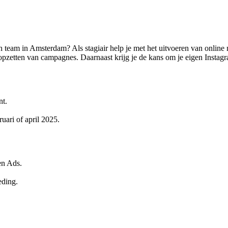
h team in Amsterdam? Als stagiair help je met het uitvoeren van online
t opzetten van campagnes. Daarnaast krijg je de kans om je eigen Insta
nt.
uari of april 2025.
en Ads.
eding.