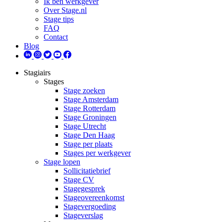
Ik ben werkgever
Over Stage.nl
Stage tips
FAQ
Contact
Blog
Stagiairs
Stages
Stage zoeken
Stage Amsterdam
Stage Rotterdam
Stage Groningen
Stage Utrecht
Stage Den Haag
Stage per plaats
Stages per werkgever
Stage lopen
Sollicitatiebrief
Stage CV
Stagegesprek
Stageovereenkomst
Stagevergoeding
Stageverslag