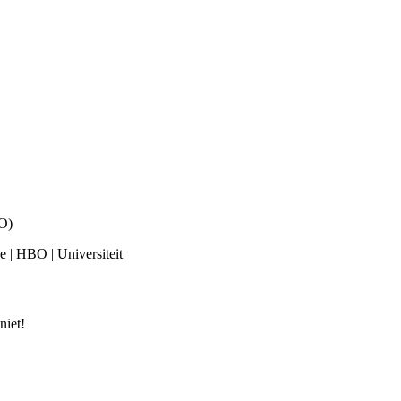
EO)
ge | HBO | Universiteit
niet!