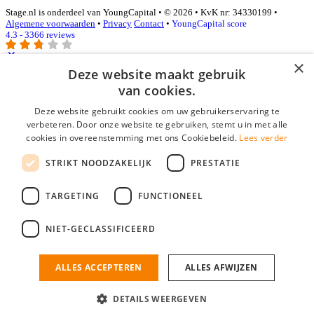
Stage.nl is onderdeel van YoungCapital • © 2026 • KvK nr: 34330199 •
Algemene voorwaarden
•
Privacy
Contact
•
YoungCapital score
4.3 - 3366 reviews
×
Deze website maakt gebruik
Inloggen als bedrijf
van cookies.
Deze website gebruikt cookies om uw gebruikerservaring te
E-mail
*
verbeteren. Door onze website te gebruiken, stemt u in met alle
cookies in overeenstemming met ons Cookiebeleid.
Lees verder
Wachtwoord
STRIKT NOODZAKELIJK
PRESTATIE
login gegevens onthouden
Wachtwoord vergeten?
login
TARGETING
FUNCTIONEEL
Bedrijf aanmelden
NIET-GECLASSIFICEERD
Na het aanmelden kun je meteen je vacature plaatsen en heb je je
nieuwe collega/werknemer zo gevonden!
ALLES ACCEPTEREN
ALLES AFWIJZEN
Heb je nog geen gratis bedrijfsprofiel?
DETAILS WEERGEVEN
Bedrijf aanmelden