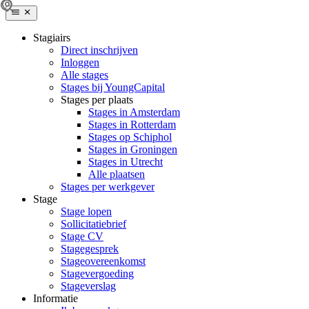
Stagiairs
Direct inschrijven
Inloggen
Alle stages
Stages bij YoungCapital
Stages per plaats
Stages in Amsterdam
Stages in Rotterdam
Stages op Schiphol
Stages in Groningen
Stages in Utrecht
Alle plaatsen
Stages per werkgever
Stage
Stage lopen
Sollicitatiebrief
Stage CV
Stagegesprek
Stageovereenkomst
Stagevergoeding
Stageverslag
Informatie