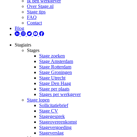
Ik ben werkgever
Over Stage.nl
Stage tips
FAQ
Contact
Blog
Stagiairs
Stages
Stage zoeken
Stage Amsterdam
Stage Rotterdam
Stage Groningen
Stage Utrecht
Stage Den Haag
Stage per plaats
Stages per werkgever
Stage lopen
Sollicitatiebrief
Stage CV
Stagegesprek
Stageovereenkomst
Stagevergoeding
Stageverslag