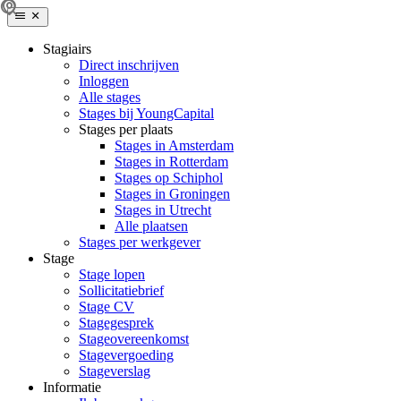
Stagiairs
Direct inschrijven
Inloggen
Alle stages
Stages bij YoungCapital
Stages per plaats
Stages in Amsterdam
Stages in Rotterdam
Stages op Schiphol
Stages in Groningen
Stages in Utrecht
Alle plaatsen
Stages per werkgever
Stage
Stage lopen
Sollicitatiebrief
Stage CV
Stagegesprek
Stageovereenkomst
Stagevergoeding
Stageverslag
Informatie