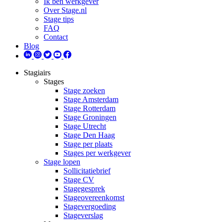
Ik ben werkgever
Over Stage.nl
Stage tips
FAQ
Contact
Blog
Stagiairs
Stages
Stage zoeken
Stage Amsterdam
Stage Rotterdam
Stage Groningen
Stage Utrecht
Stage Den Haag
Stage per plaats
Stages per werkgever
Stage lopen
Sollicitatiebrief
Stage CV
Stagegesprek
Stageovereenkomst
Stagevergoeding
Stageverslag