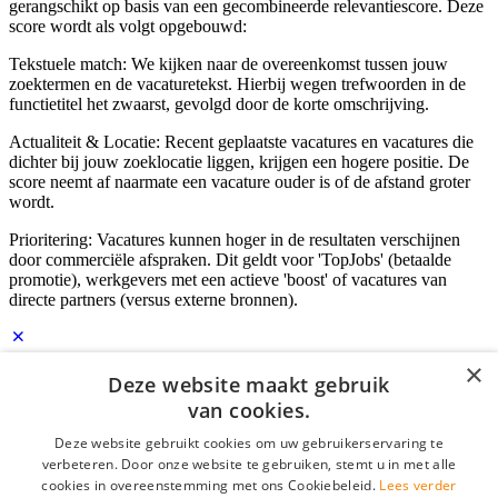
gerangschikt op basis van een gecombineerde relevantiescore. Deze
score wordt als volgt opgebouwd:
Tekstuele match: We kijken naar de overeenkomst tussen jouw
zoektermen en de vacaturetekst. Hierbij wegen trefwoorden in de
functietitel het zwaarst, gevolgd door de korte omschrijving.
Actualiteit & Locatie: Recent geplaatste vacatures en vacatures die
dichter bij jouw zoeklocatie liggen, krijgen een hogere positie. De
score neemt af naarmate een vacature ouder is of de afstand groter
wordt.
Prioritering: Vacatures kunnen hoger in de resultaten verschijnen
door commerciële afspraken. Dit geldt voor 'TopJobs' (betaalde
promotie), werkgevers met een actieve 'boost' of vacatures van
directe partners (versus externe bronnen).
×
Inloggen als bedrijf
Deze website maakt gebruik
van cookies.
E-mail
*
Deze website gebruikt cookies om uw gebruikerservaring te
verbeteren. Door onze website te gebruiken, stemt u in met alle
cookies in overeenstemming met ons Cookiebeleid.
Lees verder
Wachtwoord