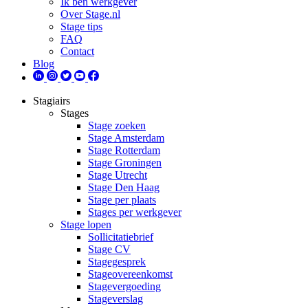
Ik ben werkgever
Over Stage.nl
Stage tips
FAQ
Contact
Blog
Stagiairs
Stages
Stage zoeken
Stage Amsterdam
Stage Rotterdam
Stage Groningen
Stage Utrecht
Stage Den Haag
Stage per plaats
Stages per werkgever
Stage lopen
Sollicitatiebrief
Stage CV
Stagegesprek
Stageovereenkomst
Stagevergoeding
Stageverslag