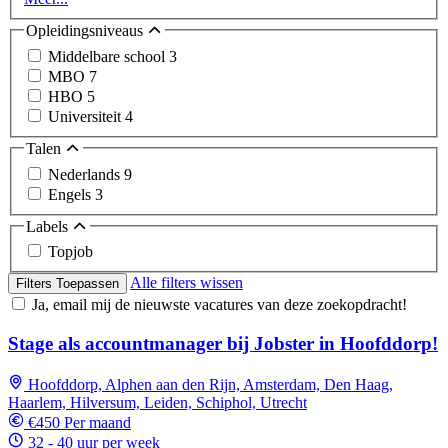
Opleidingsniveaus
Middelbare school
3
MBO
7
HBO
5
Universiteit
4
Talen
Nederlands
9
Engels
3
Labels
Topjob
Alle filters wissen
Filters Toepassen
Ja, email mij de nieuwste vacatures van deze zoekopdracht!
Stage als accountmanager bij Jobster in Hoofddorp!
Hoofddorp, Alphen aan den Rijn, Amsterdam, Den Haag,
Haarlem, Hilversum, Leiden, Schiphol, Utrecht
€450 Per maand
32 - 40 uur per week