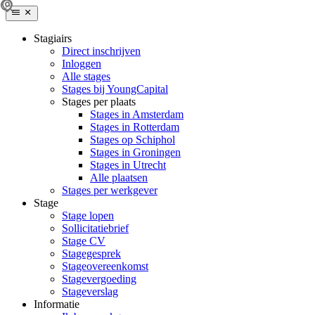
Stagiairs
Direct inschrijven
Inloggen
Alle stages
Stages bij YoungCapital
Stages per plaats
Stages in Amsterdam
Stages in Rotterdam
Stages op Schiphol
Stages in Groningen
Stages in Utrecht
Alle plaatsen
Stages per werkgever
Stage
Stage lopen
Sollicitatiebrief
Stage CV
Stagegesprek
Stageovereenkomst
Stagevergoeding
Stageverslag
Informatie