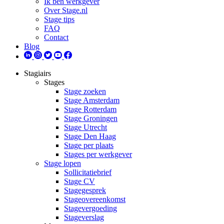
Ik ben werkgever
Over Stage.nl
Stage tips
FAQ
Contact
Blog
Stagiairs
Stages
Stage zoeken
Stage Amsterdam
Stage Rotterdam
Stage Groningen
Stage Utrecht
Stage Den Haag
Stage per plaats
Stages per werkgever
Stage lopen
Sollicitatiebrief
Stage CV
Stagegesprek
Stageovereenkomst
Stagevergoeding
Stageverslag