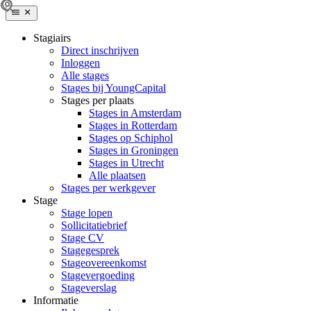
Stagiairs
Direct inschrijven
Inloggen
Alle stages
Stages bij YoungCapital
Stages per plaats
Stages in Amsterdam
Stages in Rotterdam
Stages op Schiphol
Stages in Groningen
Stages in Utrecht
Alle plaatsen
Stages per werkgever
Stage
Stage lopen
Sollicitatiebrief
Stage CV
Stagegesprek
Stageovereenkomst
Stagevergoeding
Stageverslag
Informatie