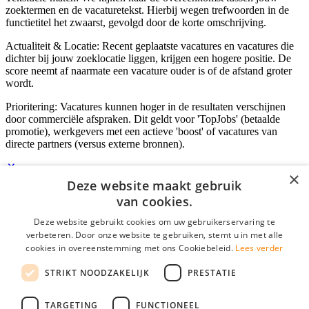
zoektermen en de vacaturetekst. Hierbij wegen trefwoorden in de
functietitel het zwaarst, gevolgd door de korte omschrijving.
Actualiteit & Locatie: Recent geplaatste vacatures en vacatures die
dichter bij jouw zoeklocatie liggen, krijgen een hogere positie. De
score neemt af naarmate een vacature ouder is of de afstand groter
wordt.
Prioritering: Vacatures kunnen hoger in de resultaten verschijnen
door commerciële afspraken. Dit geldt voor 'TopJobs' (betaalde
promotie), werkgevers met een actieve 'boost' of vacatures van
directe partners (versus externe bronnen).
×
Deze website maakt gebruik
Inloggen als bedrijf
van cookies.
Deze website gebruikt cookies om uw gebruikerservaring te
E-mail
*
verbeteren. Door onze website te gebruiken, stemt u in met alle
cookies in overeenstemming met ons Cookiebeleid.
Lees verder
Wachtwoord
STRIKT NOODZAKELIJK
PRESTATIE
login gegevens onthouden
Wachtwoord vergeten?
login
TARGETING
FUNCTIONEEL