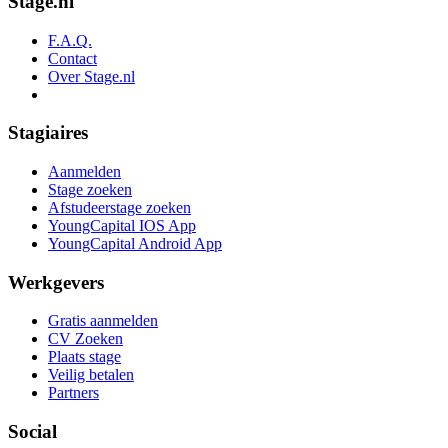
Stage.nl
F.A.Q.
Contact
Over Stage.nl
Stagiaires
Aanmelden
Stage zoeken
Afstudeerstage zoeken
YoungCapital IOS App
YoungCapital Android App
Werkgevers
Gratis aanmelden
CV Zoeken
Plaats stage
Veilig betalen
Partners
Social