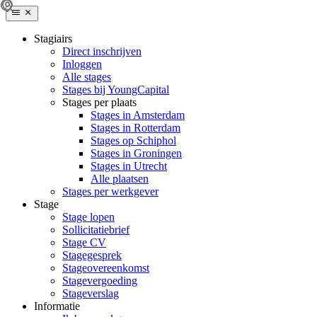
Stagiairs
Direct inschrijven
Inloggen
Alle stages
Stages bij YoungCapital
Stages per plaats
Stages in Amsterdam
Stages in Rotterdam
Stages op Schiphol
Stages in Groningen
Stages in Utrecht
Alle plaatsen
Stages per werkgever
Stage
Stage lopen
Sollicitatiebrief
Stage CV
Stagegesprek
Stageovereenkomst
Stagevergoeding
Stageverslag
Informatie