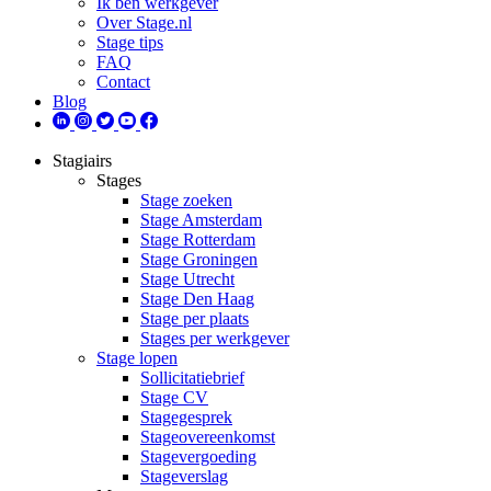
Ik ben werkgever
Over Stage.nl
Stage tips
FAQ
Contact
Blog
Stagiairs
Stages
Stage zoeken
Stage Amsterdam
Stage Rotterdam
Stage Groningen
Stage Utrecht
Stage Den Haag
Stage per plaats
Stages per werkgever
Stage lopen
Sollicitatiebrief
Stage CV
Stagegesprek
Stageovereenkomst
Stagevergoeding
Stageverslag