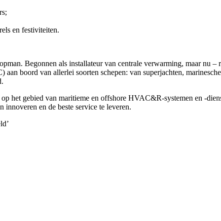
rs;
ls en festiviteiten.
an. Begonnen als installateur van centrale verwarming, maar nu – ru
aan boord van allerlei soorten schepen: van superjachten, marineschep
d.
op het gebied van maritieme en offshore HVAC&R-systemen en -diensten
en innoveren en de beste service te leveren.
ld’