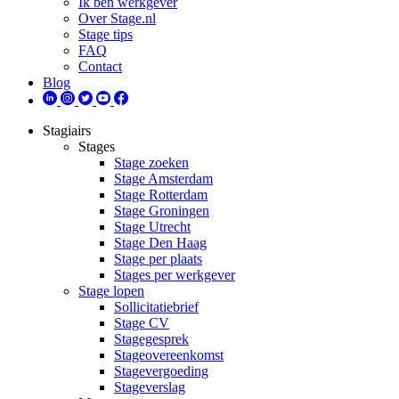
Ik ben werkgever
Over Stage.nl
Stage tips
FAQ
Contact
Blog
Stagiairs
Stages
Stage zoeken
Stage Amsterdam
Stage Rotterdam
Stage Groningen
Stage Utrecht
Stage Den Haag
Stage per plaats
Stages per werkgever
Stage lopen
Sollicitatiebrief
Stage CV
Stagegesprek
Stageovereenkomst
Stagevergoeding
Stageverslag