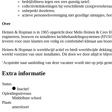
bedrijfsfitness tegen een zeer gunstig tarief;
collectiviteitskortingen bij verschillende (zorg)verzekeraa
onbeperkt doorleren;
actieve personeelsvereniging met gezellige uitstapjes, borre
Over
Heinen & Hopman is in 1965 opgericht door Melis Heinen & Cees Hopm
engineeren, bouwen en installeren luchtbehandelingssystemen (HVAC) 
leveren voor onze klanten een veilig en comfortabel klimaat aan boor
Heinen & Hopman is wereldwijd actief en biedt wereldwijde dekking 
wereld voorzien van onze installaties. Dit doen we door altijd te blijv
‘Acquisitie naar aanleiding van deze vacature wordt niet op prijs geste
Extra informatie
Status
Inactief
Opleidingsniveaus
Middelbare school
Plaats
amersfoort