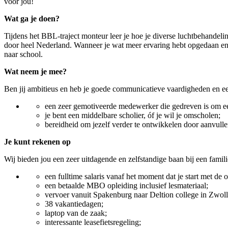
voor jou!
Wat ga je doen?
Tijdens het BBL-traject monteur leer je hoe je diverse luchtbehandelin
door heel Nederland. Wanneer je wat meer ervaring hebt opgedaan en j
naar school.
Wat neem je mee?
Ben jij ambitieus en heb je goede communicatieve vaardigheden en ee
een zeer gemotiveerde medewerker die gedreven is om een
je bent een middelbare scholier, óf je wil je omscholen;
bereidheid om jezelf verder te ontwikkelen door aanvulle
Je kunt rekenen op
Wij bieden jou een zeer uitdagende en zelfstandige baan bij een familie
een fulltime salaris vanaf het moment dat je start met de 
een betaalde MBO opleiding inclusief lesmateriaal;
vervoer vanuit Spakenburg naar Deltion college in Zwoll
38 vakantiedagen;
laptop van de zaak;
interessante leasefietsregeling;