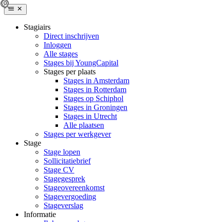
Stagiairs
Direct inschrijven
Inloggen
Alle stages
Stages bij YoungCapital
Stages per plaats
Stages in Amsterdam
Stages in Rotterdam
Stages op Schiphol
Stages in Groningen
Stages in Utrecht
Alle plaatsen
Stages per werkgever
Stage
Stage lopen
Sollicitatiebrief
Stage CV
Stagegesprek
Stageovereenkomst
Stagevergoeding
Stageverslag
Informatie