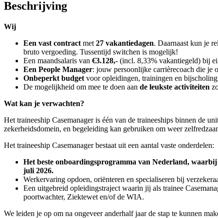
Beschrijving
Wij
Een vast contract
met
27 vakantiedagen
. Daarnaast kun je 
bruto vergoeding. Tussentijd switchen is mogelijk!
Een maandsalaris van
€3.128,-
(incl. 8,33% vakantiegeld) bij e
Een People Manager
: jouw persoonlijke carrièrecoach die je o
Onbeperkt budget
voor opleidingen, trainingen en bijscholin
De mogelijkheid om mee te doen aan
de leukste activiteiten
zo
Wat kan je verwachten?
Het traineeship Casemanager is één van de traineeships binnen de unit 
zekerheidsdomein, en begeleiding kan gebruiken om weer zelfredzaam
Het traineeship Casemanager bestaat uit een aantal vaste onderdelen:
Het beste onboardingsprogramma van Nederland, waarbij je e
juli 2026.
Werkervaring opdoen, oriënteren en specialiseren bij verzekera
Een uitgebreid opleidingstraject waarin jij als trainee Casema
poortwachter, Ziektewet en/of de WIA.
We leiden je op om na ongeveer anderhalf jaar de stap te kunnen mak