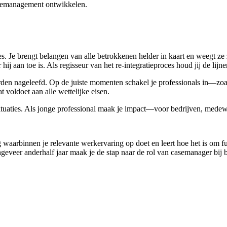
casemanagement ontwikkelen.
s. Je brengt belangen van alle betrokkenen helder in kaart en weegt ze z
 aan toe is. Als regisseur van het re-integratieproces houd jij de lijn
 worden nageleefd. Op de juiste momenten schakel je professionals in—zo
 voldoet aan alle wettelijke eisen.
situaties. Als jonge professional maak je impact—voor bedrijven, mede
 waarbinnen je relevante werkervaring op doet en leert hoe het is om fu
eveer anderhalf jaar maak je de stap naar de rol van casemanager bij b