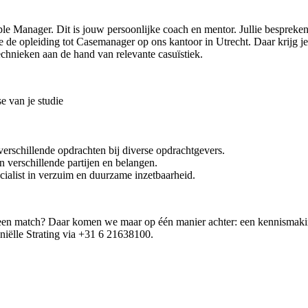
ple Manager. Dit is jouw persoonlijke coach en mentor. Jullie bespreke
je de opleiding tot Casemanager op ons kantoor in Utrecht. Daar krijg je
echnieken aan de hand van relevante casuïstiek.
e van je studie
verschillende opdrachten bij diverse opdrachtgevers.
n verschillende partijen en belangen.
ecialist in verzuim en duurzame inzetbaarheid.
wij een match? Daar komen we maar op één manier achter: een kennismaki
niëlle Strating via +31 6 21638100.