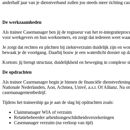
anderhalf jaar van je dienstverband zullen jou steeds meer richting 
De werkzaamheden
Als trainee Casemanager ben jij de regisseur van het re-integratieproce
voor werkgevers en hun werknemers, en zorgt dat iedereen weet waar hij
Je zorgt dat rechten en plichten bij ziekteverzuim duidelijk zijn en
bewaak je de voortgang. Daarbij bouw je een waterdicht dossier op dat
Kortom: jij brengt structuur, duidelijkheid en beweging in complexe 
De opdrachten
Als trainee Casemanager begin je binnen de financiële dienstverlening
Nationale Nederlanden, Aon, Achmea, Univé, a.s.r. Of Allianz. Na ong
casemanagementbedrijf.
Tijdens het traineeship ga je aan de slag bij opdrachten zoals:
Claimmanager WIA of verzuim
Relatiebeheerder arbeidsongeschiktheidsverzekeringen
Casemanager verzuim (na verloop van tijd)