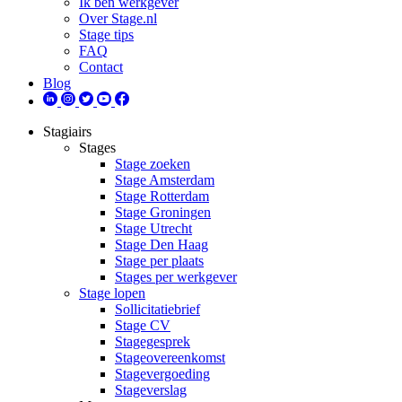
Ik ben werkgever
Over Stage.nl
Stage tips
FAQ
Contact
Blog
Stagiairs
Stages
Stage zoeken
Stage Amsterdam
Stage Rotterdam
Stage Groningen
Stage Utrecht
Stage Den Haag
Stage per plaats
Stages per werkgever
Stage lopen
Sollicitatiebrief
Stage CV
Stagegesprek
Stageovereenkomst
Stagevergoeding
Stageverslag