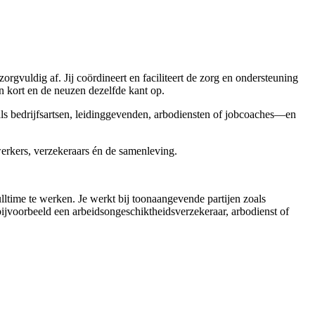
orgvuldig af. Jij coördineert en faciliteert de zorg en ondersteuning
en kort en de neuzen dezelfde kant op.
als bedrijfsartsen, leidinggevenden, arbodiensten of jobcoaches—en
werkers, verzekeraars én de samenleving.
lltime te werken. Je werkt bij toonaangevende partijen zoals
ijvoorbeeld een arbeidsongeschiktheidsverzekeraar, arbodienst of