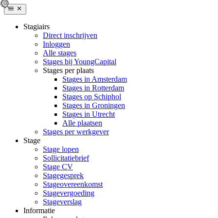
Stagiairs
Direct inschrijven
Inloggen
Alle stages
Stages bij YoungCapital
Stages per plaats
Stages in Amsterdam
Stages in Rotterdam
Stages op Schiphol
Stages in Groningen
Stages in Utrecht
Alle plaatsen
Stages per werkgever
Stage
Stage lopen
Sollicitatiebrief
Stage CV
Stagegesprek
Stageovereenkomst
Stagevergoeding
Stageverslag
Informatie