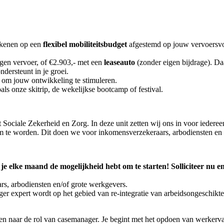
rekenen op een
flexibel mobiliteitsbudget
afgestemd op jouw vervoersvoo
igen vervoer, of €2.903,- met een
leaseauto
(zonder eigen bijdrage). D
ndersteunt in je groei.
g om jouw ontwikkeling te stimuleren.
als onze skitrip, de wekelijkse bootcamp of festival.
Sociale Zekerheid en Zorg. In deze unit zetten wij ons in voor iedereen d
 te worden. Dit doen we voor inkomensverzekeraars, arbodiensten en 
lke maand de mogelijkheid hebt om te starten! Solliciteer nu en s
ars, arbodiensten en/of grote werkgevers.
nager expert wordt op het gebied van re-integratie van arbeidsongeschik
en naar de rol van casemanager. Je begint met het opdoen van werkerva