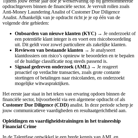
Tijdens jouw eerste jaar doe je werkervaring op bij gerenommeerde
opdrachtgevers binnen de financiële sector. Je vervult rollen zoals
Anti-Money Laundering Analist of Customer Due Diligence
Analist. Afhankelijk van je opdracht richt je je op één van de
volgende drie gebieden:
Onboarden van nieuwe klanten (KYC)
→ Je onderzoekt of
een potentiële klant integer is en voert een risicobeoordeling
uit. Dit geldt voor zowel particuliere als zakelijke klanten.
Reviewen van bestaande klanten
→ Je analyseert
klantdossiers om risico’s opnieuw te beoordelen en te bepalen
of de huidige classificatie nog steeds passend is.
Signaal gedreven onderzoek (AML)
→ Je reageert
proactief op verdachte transacties, zoals grote contante
stortingen of betalingen naar risicolanden, en onderzoekt
mogelijke witwaspraktijken.
Het eerste jaar staat in het teken van ervaring opdoen binnen de
financiële sector, bijvoorbeeld via een algemene opdracht of als
Customer Due Diligence (CDD)
analist. In deze periode scherp je
jouw communicatieve vaardigheden en resultaatgerichtheid aan.
Opleidingen en vaardigheidstrainingen in het traineeship
Financial Crime
In de Talentfase ontwikkel je een brede kennis van AML en