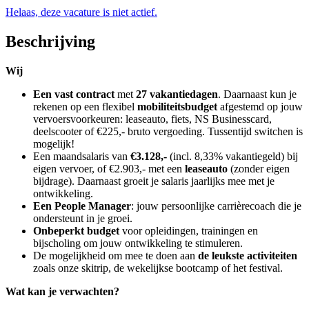
Helaas, deze vacature is niet actief.
Beschrijving
Wij
Een vast contract
met
27 vakantiedagen
. Daarnaast kun je
rekenen op een flexibel
mobiliteitsbudget
afgestemd op jouw
vervoersvoorkeuren: leaseauto, fiets, NS Businesscard,
deelscooter of €225,- bruto vergoeding. Tussentijd switchen is
mogelijk!
Een maandsalaris van
€3.128,-
(incl. 8,33% vakantiegeld) bij
eigen vervoer, of €2.903,- met een
leaseauto
(zonder eigen
bijdrage). Daarnaast groeit je salaris jaarlijks mee met je
ontwikkeling.
Een People Manager
: jouw persoonlijke carrièrecoach die je
ondersteunt in je groei.
Onbeperkt budget
voor opleidingen, trainingen en
bijscholing om jouw ontwikkeling te stimuleren.
De mogelijkheid om mee te doen aan
de leukste activiteiten
zoals onze skitrip, de wekelijkse bootcamp of het festival.
Wat kan je verwachten?