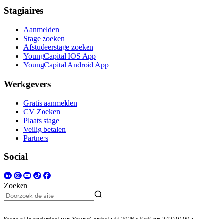
Stagiaires
Aanmelden
Stage zoeken
Afstudeerstage zoeken
YoungCapital IOS App
YoungCapital Android App
Werkgevers
Gratis aanmelden
CV Zoeken
Plaats stage
Veilig betalen
Partners
Social
Zoeken
Stage.nl is onderdeel van YoungCapital • © 2026 • KvK nr: 34330199 •