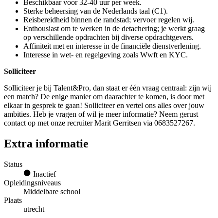
Beschikbaar voor 32-40 uur per week.
Sterke beheersing van de Nederlands taal (C1).
Reisbereidheid binnen de randstad; vervoer regelen wij.
Enthousiast om te werken in de detachering; je werkt graag
op verschillende opdrachten bij diverse opdrachtgevers.
Affiniteit met en interesse in de financiële dienstverlening.
Interesse in wet- en regelgeving zoals Wwft en KYC.
Solliciteer
Solliciteer je bij Talent&Pro, dan staat er één vraag centraal: zijn wij
een match? De enige manier om daarachter te komen, is door met
elkaar in gesprek te gaan! Solliciteer en vertel ons alles over jouw
ambities. Heb je vragen of wil je meer informatie? Neem gerust
contact op met onze recruiter Marit Gerritsen via 0683527267.
Extra informatie
Status
Inactief
Opleidingsniveaus
Middelbare school
Plaats
utrecht