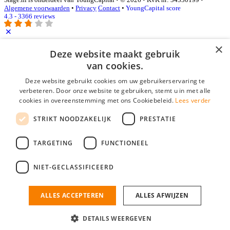
Algemene voorwaarden
•
Privacy
Contact
•
YoungCapital score
4.3 - 3366 reviews
×
Inloggen als bedrijf
Deze website maakt gebruik
van cookies.
E-mail
*
Deze website gebruikt cookies om uw gebruikerservaring te
verbeteren. Door onze website te gebruiken, stemt u in met alle
cookies in overeenstemming met ons Cookiebeleid.
Lees verder
Wachtwoord
STRIKT NOODZAKELIJK
PRESTATIE
login gegevens onthouden
Wachtwoord vergeten?
login
TARGETING
FUNCTIONEEL
Bedrijf aanmelden
NIET-GECLASSIFICEERD
Na het aanmelden kun je meteen je vacature plaatsen en heb je je
nieuwe collega/werknemer zo gevonden!
ALLES ACCEPTEREN
ALLES AFWIJZEN
Heb je nog geen gratis bedrijfsprofiel?
DETAILS WEERGEVEN
Bedrijf aanmelden