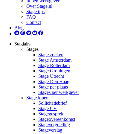
Ik ben werkgever
Over Stage.nl
Stage tips
FAQ
Contact
Blog
Stagiairs
Stages
Stage zoeken
Stage Amsterdam
Stage Rotterdam
Stage Groningen
Stage Utrecht
Stage Den Haag
Stage per plaats
Stages per werkgever
Stage lopen
Sollicitatiebrief
Stage CV
Stagegesprek
Stageovereenkomst
Stagevergoeding
Stageverslag