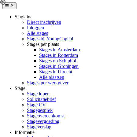
Stagiairs
Direct inschrijven
Inloggen
Alle stages
Stages bij YoungCapital
Stages per plaats
Stages in Amsterdam
Stages in Rotterdam
Stages op Schiphol
Stages in Groningen
Stages in Utrecht
Alle plaatsen
Stages per werkgever
Stage
Stage lopen
Sollicitatiebrief
Stage CV
Stagegesprek
Stageovereenkomst
Stagevergoeding
Stageverslag
Informatie