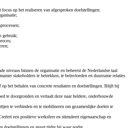
t focus op het realiseren van afgesproken doelstellingen;
ganisatie;
sprocessen;
n gebruik;
proces;
eren;
de niveaus binnen de organisatie en beheerst de Nederlandse taal
manier stakeholders te betrekken, te beïnvloeden en duurzame relaties
f op het behalen van concrete resultaten en doelstellingen. Blijft bij
goed te doorgronden en vertaalt deze naar heldere, onderbouwde
rtijen te verbinden en te mobiliseren om gezamenlijke doelen te
reëert een positieve werksfeer en stimuleert eigenaarschap en
oelstellingen en stuurt tijdig bij waar nodig.