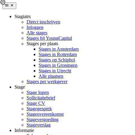
Stagiairs
Direct inschrijven
Inloggen
Alle stages
Stages bij YoungCapital
Stages per plaats
Stages in Amsterdam
Stages in Rotterdam
Stages op Schiphol
Stages in Groningen
Stages in Utrecht
Alle plaatsen
Stages per werkgever
Stage
Stage lopen
Sollicitatiebrief
Stage CV
Stagegesprek
Stageovereenkomst
Stagevergoeding
Stageverslag
Informatie