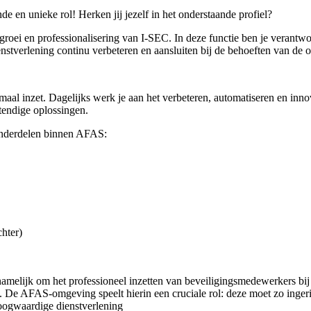
e en unieke rol! Herken jij jezelf in het onderstaande profiel?
roei en professionalisering van I-SEC. In deze functie ben je verantwo
tverlening continu verbeteren en aansluiten bij de behoeften van de or
aal inzet. Dagelijks werk je aan het verbeteren, automatiseren en inno
tendige oplossingen.
 onderdelen binnen AFAS:
hter)
namelijk om het professioneel inzetten van beveiligingsmedewerkers bi
 De AFAS-omgeving speelt hierin een cruciale rol: deze moet zo ingerich
 hoogwaardige dienstverlening