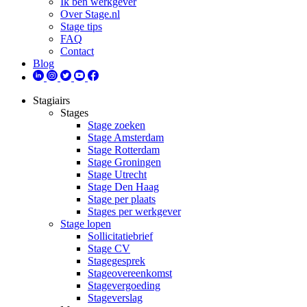
Ik ben werkgever
Over Stage.nl
Stage tips
FAQ
Contact
Blog
Stagiairs
Stages
Stage zoeken
Stage Amsterdam
Stage Rotterdam
Stage Groningen
Stage Utrecht
Stage Den Haag
Stage per plaats
Stages per werkgever
Stage lopen
Sollicitatiebrief
Stage CV
Stagegesprek
Stageovereenkomst
Stagevergoeding
Stageverslag