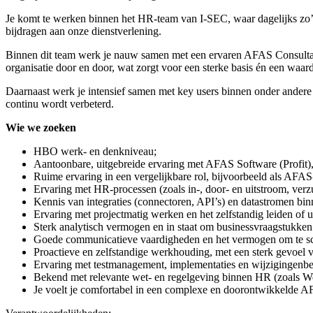
Je komt te werken binnen het HR-team van I-SEC, waar dagelijks zo’
bijdragen aan onze dienstverlening.
Binnen dit team werk je nauw samen met een ervaren AFAS Consultant
organisatie door en door, wat zorgt voor een sterke basis én een waard
Daarnaast werk je intensief samen met key users binnen onder andere 
continu wordt verbeterd.
Wie we zoeken
HBO werk- en denkniveau;
Aantoonbare, uitgebreide ervaring met AFAS Software (Profit), i
Ruime ervaring in een vergelijkbare rol, bijvoorbeeld als AFAS-c
Ervaring met HR-processen (zoals in-, door- en uitstroom, verz
Kennis van integraties (connectoren, API’s) en datastromen b
Ervaring met projectmatig werken en het zelfstandig leiden of u
Sterk analytisch vermogen en in staat om businessvraagstukken 
Goede communicatieve vaardigheden en het vermogen om te sch
Proactieve en zelfstandige werkhouding, met een sterk gevoel 
Ervaring met testmanagement, implementaties en wijzigingenbe
Bekend met relevante wet- en regelgeving binnen HR (zoals Wet
Je voelt je comfortabel in een complexe en doorontwikkelde AFA