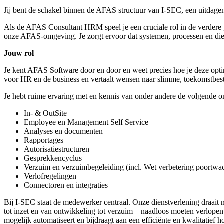
Jij bent de schakel binnen de AFAS structuur van I-SEC, een uitdagend
Als de AFAS Consultant HRM speel je een cruciale rol in de verdere g
onze AFAS-omgeving. Je zorgt ervoor dat systemen, processen en diens
Jouw rol
Je kent AFAS Software door en door en weet precies hoe je deze optim
voor HR en de business en vertaalt wensen naar slimme, toekomstbes
Je hebt ruime ervaring met en kennis van onder andere de volgende
In- & OutSite
Employee en Management Self Service
Analyses en documenten
Rapportages
Autorisatiestructuren
Gesprekkencyclus
Verzuim en verzuimbegeleiding (incl. Wet verbetering poortwac
Verlofregelingen
Connectoren en integraties
Bij I-SEC staat de medewerker centraal. Onze dienstverlening draait 
tot inzet en van ontwikkeling tot verzuim – naadloos moeten verlopen.
mogelijk automatiseert en bijdraagt aan een efficiënte en kwalitatief