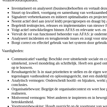
Verantwoordelijkheden:
Inventariseert en analyseert (business)behoeften en vertaalt dez
Stuurt op kwaliteit, voortgang en samenhang van werkzaamheden
Signaleert verbeterkansen en initieert optimalisaties en projecte
Neemt actief deel aan (en/of leidt) projectgroepen en draagt b
Begeleidt testtrajecten, releases en implementaties van nieuwe
Volgt actief ontwikkelingen binnen AFAS en relevante wet- en r
Vervult de rol van functioneel beheerder van AFAS: je onderste
Analyseert incidenten en terugkerende issues en zorgt voor str
Borgt correct en effectief gebruik van het systeem door gebruik
Vaardigheden:
Communicatief vaardig: Beschikt over uitstekende sociale en c
uitstekend, zowel mondeling als schriftelijk. Heeft een goed o
op te bouwen.
Resultaatgericht: Is in staat prioriteiten te stellen en de eigen 
tegenslagen vasthoudend en oplossingsgericht, met een duidelij
Analytisch vermogen: Onderscheidt hoofd- en bijzaken, werkt g
conclusies.
Organisatiebewust: Begrijpt de organisatiecontext en weet hoe 
realiseren.
Motiverend vermogen: Weet anderen te inspireren en in bewegin
betrokkenheid.
Voortgangsbewaking: Houdt overzicht op de voortgang van werkz