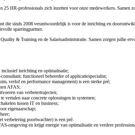
n 25 HR-professionals zich inzetten voor onze medewerkers. Samen zorg
 die sinds 2008 verantwoordelijk is voor de inrichting en doorontwik
evolle sparringpartner.
Quality & Training en de Salarisadministratie. Samen zorgen jullie ervo
nclusief inrichting en optimalisatie;
onsultant, functioneel beheerder of applicatiespecialist;
uim, verlof en performance management) is een sterke pré;
innen AFAS;
itvoeren van verbetertrajecten;
te vertalen naar concrete oplossingen in systemen;
akelen tussen IT en business;
voor eigenaarschap;
heer;
 verbetering poortwachter) is een pré.
S-omgeving en krijgt energie van optimalisatie en verdere professiona