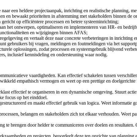
e naar een heldere projectaanpak, inrichting en realistische planning, me
 en bewaakt prioriteiten in afstemming met stakeholders binnen de or
n gericht op efficiëntere processen en betere systeeminrichting;
ij aan het ontwerpen, optimaliseren en implementeren van HR- en bedrijf
 functionaliteiten en wijzigingen binnen AFAS;
egelgeving en vertaalt deze naar concrete verbeteringen in inrichting e
unt gebruikers bij vragen, meldingen en foutmeldingen via het support
ucturele oplossingen, zodat processen en systeemgebruik blijvend verbet
ers, inclusief kennisdeling en ondersteuning waar nodig.
ommunicatieve vaardigheden. Kan effectief schakelen tussen verschillen
ntwikkeld empathisch vermogen en weet op een prettige en doelgerichte 
werklast effectief te organiseren in een dynamische omgeving. Stuurt actie
ke focus op het einddoel.
estructureerd en maakt effectief gebruik van logica. Weet informatie 
processen, belangen en stakeholders zich tot elkaar verhouden. Weet pa
g te brengen door helder te communiceren over doelen en resultaten. C
aamheden en projecten, beoordeelt deze ten opzichte van planning en d