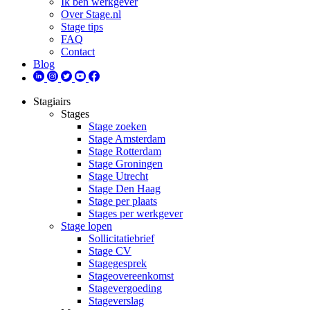
Ik ben werkgever
Over Stage.nl
Stage tips
FAQ
Contact
Blog
Stagiairs
Stages
Stage zoeken
Stage Amsterdam
Stage Rotterdam
Stage Groningen
Stage Utrecht
Stage Den Haag
Stage per plaats
Stages per werkgever
Stage lopen
Sollicitatiebrief
Stage CV
Stagegesprek
Stageovereenkomst
Stagevergoeding
Stageverslag