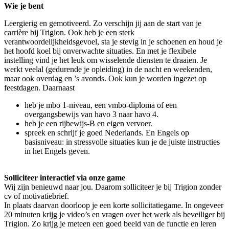
Wie je bent
Leergierig en gemotiveerd. Zo verschijn jij aan de start van je
carrière bij Trigion. Ook heb je een sterk
verantwoordelijkheidsgevoel, sta je stevig in je schoenen en houd je
het hoofd koel bij onverwachte situaties. En met je flexibele
instelling vind je het leuk om wisselende diensten te draaien. Je
werkt veelal (gedurende je opleiding) in de nacht en weekenden,
maar ook overdag en ’s avonds. Ook kun je worden ingezet op
feestdagen. Daarnaast
heb je mbo 1-niveau, een vmbo-diploma of een
overgangsbewijs van havo 3 naar havo 4.
heb je een rijbewijs-B en eigen vervoer.
spreek en schrijf je goed Nederlands. En Engels op
basisniveau: in stressvolle situaties kun je de juiste instructies
in het Engels geven.
Solliciteer interactief via onze game
Wij zijn benieuwd naar jou. Daarom solliciteer je bij Trigion zonder
cv of motivatiebrief.
In plaats daarvan doorloop je een korte sollicitatiegame. In ongeveer
20 minuten krijg je video’s en vragen over het werk als beveiliger bij
Trigion. Zo krijg je meteen een goed beeld van de functie en leren