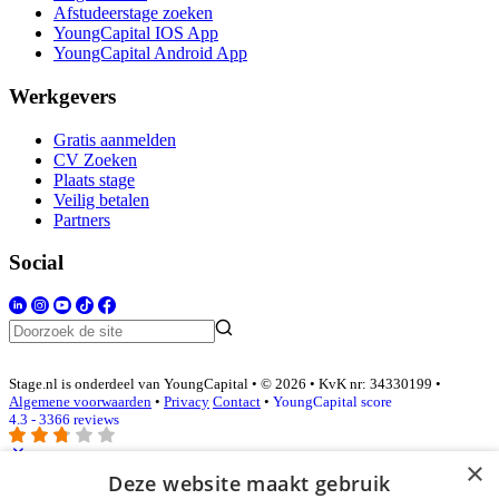
Afstudeerstage zoeken
YoungCapital IOS App
YoungCapital Android App
Werkgevers
Gratis aanmelden
CV Zoeken
Plaats stage
Veilig betalen
Partners
Social
Stage.nl is onderdeel van YoungCapital • © 2026 • KvK nr: 34330199 •
Algemene voorwaarden
•
Privacy
Contact
•
YoungCapital score
4.3 - 3366 reviews
×
Deze website maakt gebruik
Inloggen als bedrijf