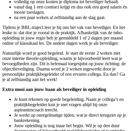
volledig op onze kosten je diploma tot beveiliger behaalt.
vanaf dag 1 een contract krijgt en dus ook een goed salaris én
mooie toeslagen.
na een paar weken al zelfstandig aan de slag gaat.
Tijdens je BBL-traject leer je bij ons het vak van beveiliger. En het
leuke is: dat doe je vooral in de praktijk. Afhankelijk van de mbo-
opleiding in jouw regio heb je gemiddeld 1 of 2 dagen per maand
online of klassikaal les. De andere dagen werk je als beveiliger.
Natuurlijk word je goed begeleid. Je start de eerste 2 weken met
onze interne theorie-opleiding, waarin je bijvoorbeeld leert wat je
bevoegdheden zijn. Dit is helemaal toegespitst op jouw richting: de
objectbeveiliging. Daarna word je 2 weken ingewerkt door je
persoonlijke praktijkbegeleider of een ervaren collega. En dan? Ga
je al zelfstandig aan het werk!
Extra mooi aan jouw baan als beveiliger in opleiding
Je kunt rekenen op goede begeleiding. Naast je collega’s en
praktijkbegeleider kun je met vragen altijd bij onze
aspirantencoach terecht.
Je werkt op onregelmatige tijden, wat je direct terugziet op je
bankrekening.
Jouw opleiding is nog maar het begin. Wil je op den duur
doorgroeien of bijvoorbeeld praktijkbegeleider of teamleider