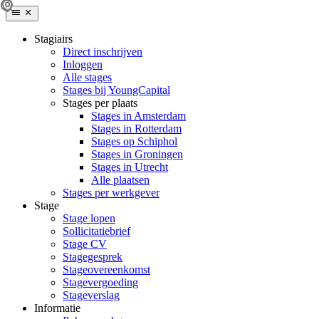
Stagiairs
Direct inschrijven
Inloggen
Alle stages
Stages bij YoungCapital
Stages per plaats
Stages in Amsterdam
Stages in Rotterdam
Stages op Schiphol
Stages in Groningen
Stages in Utrecht
Alle plaatsen
Stages per werkgever
Stage
Stage lopen
Sollicitatiebrief
Stage CV
Stagegesprek
Stageovereenkomst
Stagevergoeding
Stageverslag
Informatie