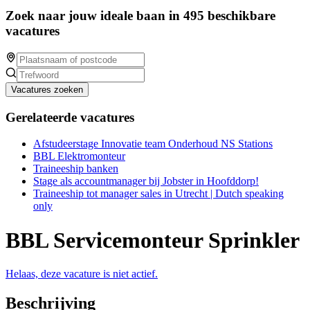
Zoek naar jouw ideale baan in 495 beschikbare
vacatures
Vacatures zoeken
Gerelateerde vacatures
Afstudeerstage Innovatie team Onderhoud NS Stations
BBL Elektromonteur
Traineeship banken
Stage als accountmanager bij Jobster in Hoofddorp!
Traineeship tot manager sales in Utrecht | Dutch speaking
only
BBL Servicemonteur Sprinkler
Helaas, deze vacature is niet actief.
Beschrijving