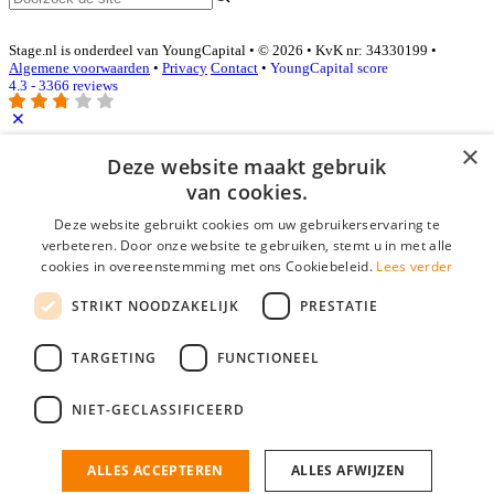
Stage.nl is onderdeel van YoungCapital • © 2026 • KvK nr: 34330199 •
Algemene voorwaarden
•
Privacy
Contact
•
YoungCapital score
4.3 - 3366 reviews
×
Inloggen als bedrijf
Deze website maakt gebruik
van cookies.
E-mail
*
Deze website gebruikt cookies om uw gebruikerservaring te
verbeteren. Door onze website te gebruiken, stemt u in met alle
cookies in overeenstemming met ons Cookiebeleid.
Lees verder
Wachtwoord
STRIKT NOODZAKELIJK
PRESTATIE
login gegevens onthouden
Wachtwoord vergeten?
login
TARGETING
FUNCTIONEEL
Bedrijf aanmelden
NIET-GECLASSIFICEERD
Na het aanmelden kun je meteen je vacature plaatsen en heb je je
nieuwe collega/werknemer zo gevonden!
ALLES ACCEPTEREN
ALLES AFWIJZEN