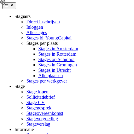
Stagiairs
Direct inschrijven
Inloggen
Alle stages
Stages bij YoungCapital
Stages per plaats
Stages in Amsterdam
Stages in Rotterdam
Stages op Schiphol
Stages in Groningen
Stages in Utrecht
Alle plaatsen
Stages per werkgever
Stage
Stage lopen
Sollicitatiebrief
Stage CV
Stagegesprek
Stageovereenkomst
Stagevergoeding
Stageverslag
Informatie