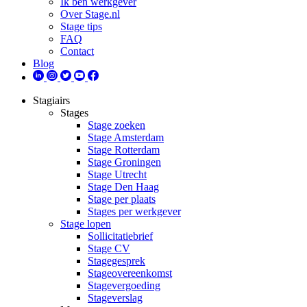
Ik ben werkgever
Over Stage.nl
Stage tips
FAQ
Contact
Blog
Stagiairs
Stages
Stage zoeken
Stage Amsterdam
Stage Rotterdam
Stage Groningen
Stage Utrecht
Stage Den Haag
Stage per plaats
Stages per werkgever
Stage lopen
Sollicitatiebrief
Stage CV
Stagegesprek
Stageovereenkomst
Stagevergoeding
Stageverslag