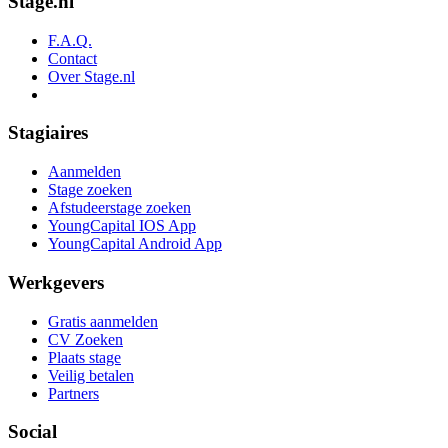
Stage.nl
F.A.Q.
Contact
Over Stage.nl
Stagiaires
Aanmelden
Stage zoeken
Afstudeerstage zoeken
YoungCapital IOS App
YoungCapital Android App
Werkgevers
Gratis aanmelden
CV Zoeken
Plaats stage
Veilig betalen
Partners
Social