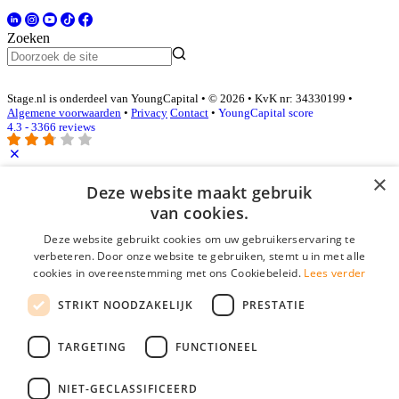
Zoeken
Stage.nl is onderdeel van YoungCapital • © 2026 • KvK nr: 34330199 •
Algemene voorwaarden
•
Privacy
Contact
•
YoungCapital score
4.3 - 3366 reviews
×
Inloggen als bedrijf
Deze website maakt gebruik
van cookies.
E-mail
*
Deze website gebruikt cookies om uw gebruikerservaring te
verbeteren. Door onze website te gebruiken, stemt u in met alle
cookies in overeenstemming met ons Cookiebeleid.
Lees verder
Wachtwoord
STRIKT NOODZAKELIJK
PRESTATIE
login gegevens onthouden
Wachtwoord vergeten?
login
TARGETING
FUNCTIONEEL
Bedrijf aanmelden
NIET-GECLASSIFICEERD