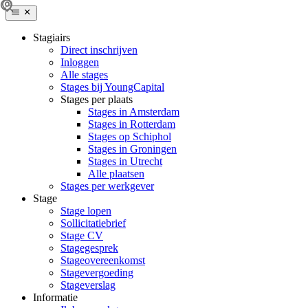
Stagiairs
Direct inschrijven
Inloggen
Alle stages
Stages bij YoungCapital
Stages per plaats
Stages in Amsterdam
Stages in Rotterdam
Stages op Schiphol
Stages in Groningen
Stages in Utrecht
Alle plaatsen
Stages per werkgever
Stage
Stage lopen
Sollicitatiebrief
Stage CV
Stagegesprek
Stageovereenkomst
Stagevergoeding
Stageverslag
Informatie