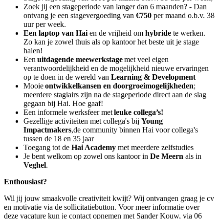
Zoek jij een stageperiode van langer dan 6 maanden? - Dan
ontvang je een stagevergoeding van
€750
per maand o.b.v. 38
uur per week.
Een laptop van Hai
en de vrijheid om
hybride
te werken.
Zo kan je zowel thuis als op kantoor het beste uit je stage
halen!
Een
uitdagende meewerkstage
met veel eigen
verantwoordelijkheid en de mogelijkheid nieuwe ervaringen
op te doen in de wereld van
Learning & Development
Mooie
ontwikkelkansen en doorgroeimogelijkheden
;
meerdere stagiairs zijn na de stageperiode direct aan de slag
gegaan bij Hai. Hoe gaaf!
Een informele werksfeer met
leuke collega’s!
Gezellige activiteiten met collega's bij
Young
Impactmakers
,de community binnen Hai voor collega's
tussen de 18 en 35 jaar
Toegang tot de
Hai Academy
met meerdere zelfstudies
Je bent welkom op zowel ons kantoor in
De Meern
als in
Veghel
.
Enthousiast?
Wil jij jouw smaakvolle creativiteit kwijt? Wij ontvangen graag je cv
en motivatie via de sollicitatiebutton. Voor meer informatie over
deze vacature kun je contact opnemen met Sander Kouw, via 06