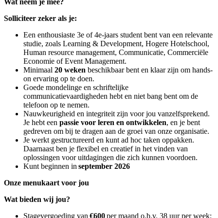
Wat neem je mee?
Solliciteer zeker als je:
Een enthousiaste 3e of 4e-jaars student bent van een relevante
studie, zoals Learning & Development, Hogere Hotelschool,
Human resource management, Communicatie, Commerciële
Economie of Event Management.
Minimaal
20 weken
beschikbaar bent en klaar zijn om hands-
on ervaring op te doen.
Goede mondelinge en schriftelijke
communicatievaardigheden hebt en niet bang bent om de
telefoon op te nemen.
Nauwkeurigheid en integriteit zijn voor jou vanzelfsprekend.
Je hebt een
passie voor leren en ontwikkelen
, en je bent
gedreven om bij te dragen aan de groei van onze organisatie.
Je werkt gestructureerd en kunt ad hoc taken oppakken.
Daarnaast ben je flexibel en creatief in het vinden van
oplossingen voor uitdagingen die zich kunnen voordoen.
Kunt beginnen in
september 2026
Onze menukaart voor jou
Wat bieden wij jou?
Stagevergoeding van
€600
per maand o.b.v. 38 uur per week;