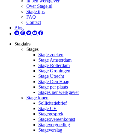
Ik ben werkgever
Over Stage.nl
Stage tips
FAQ
Contact
Blog
Stagiairs
Stages
Stage zoeken
Stage Amsterdam
Stage Rotterdam
Stage Groningen
Stage Utrecht
Stage Den Haag
Stage per plaats
Stages per werkgever
Stage lopen
Sollicitatiebrief
Stage CV
Stagegesprek
Stageovereenkomst
Stagevergoeding
Stageverslag