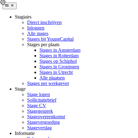
Stagiairs
Direct inschrijven
Inloggen
Alle stages
Stages bij YoungCapital
Stages per plaats
Stages in Amsterdam
Stages in Rotterdam
Stages op Schiphol
Stages in Groningen
Stages in Utrecht
Alle plaatsen
Stages per werkgever
Stage
Stage lopen
Sollicitatiebrief
Stage CV
Stagegesprek
Stageovereenkomst
Stagevergoeding
Stageverslag
Informatie