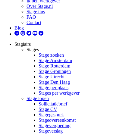
Ik ben werkgever
Over Stage.nl
Stage tips
FAQ
Contact
Blog
Stagiairs
Stages
Stage zoeken
Stage Amsterdam
Stage Rotterdam
Stage Groningen
Stage Utrecht
Stage Den Haag
Stage per plaats
Stages per werkgever
Stage lopen
Sollicitatiebrief
Stage CV
Stagegesprek
Stageovereenkomst
Stagevergoeding
Stageverslag