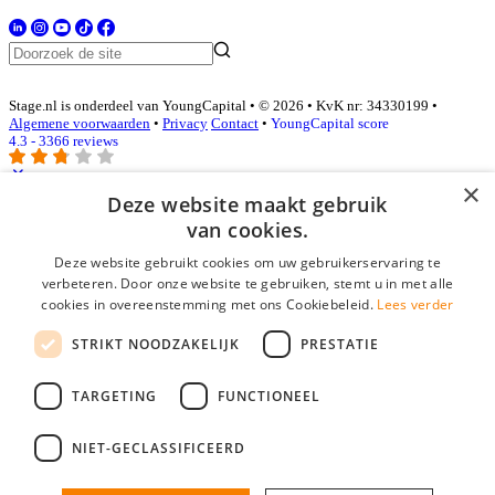
Stage.nl is onderdeel van YoungCapital • © 2026 • KvK nr: 34330199 •
Algemene voorwaarden
•
Privacy
Contact
•
YoungCapital score
4.3 - 3366 reviews
×
Deze website maakt gebruik
Inloggen als bedrijf
van cookies.
Deze website gebruikt cookies om uw gebruikerservaring te
E-mail
*
verbeteren. Door onze website te gebruiken, stemt u in met alle
cookies in overeenstemming met ons Cookiebeleid.
Lees verder
Wachtwoord
STRIKT NOODZAKELIJK
PRESTATIE
login gegevens onthouden
Wachtwoord vergeten?
login
TARGETING
FUNCTIONEEL
Bedrijf aanmelden
NIET-GECLASSIFICEERD
Na het aanmelden kun je meteen je vacature plaatsen en heb je je