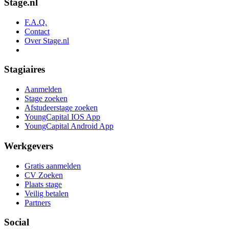
Stage.nl
F.A.Q.
Contact
Over Stage.nl
Stagiaires
Aanmelden
Stage zoeken
Afstudeerstage zoeken
YoungCapital IOS App
YoungCapital Android App
Werkgevers
Gratis aanmelden
CV Zoeken
Plaats stage
Veilig betalen
Partners
Social