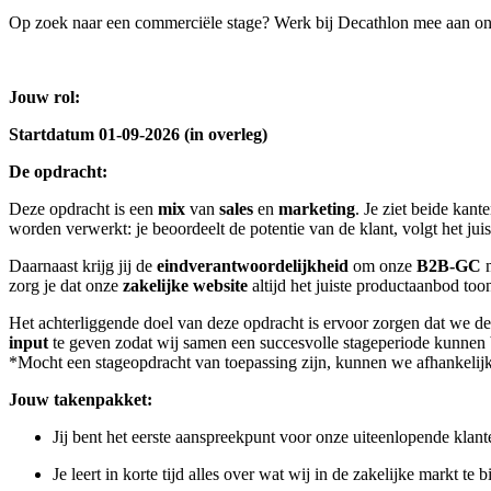
Op zoek naar een commerciële stage? Werk bij Decathlon mee aan ons
Jouw rol:
Startdatum 01-09-2026 (in overleg)
De opdracht:
Deze opdracht is een
mix
van
sales
en
marketing
. Je ziet beide kan
worden verwerkt: je beoordeelt de potentie van de klant, volgt het jui
Daarnaast krijg jij de
eindverantwoordelijkheid
om onze
B2B-GC
m
zorg je dat onze
zakelijke website
altijd het juiste productaanbod to
Het achterliggende doel van deze opdracht is ervoor zorgen dat we
input
te geven zodat wij samen een succesvolle stageperiode kunnen 
*Mocht een stageopdracht van toepassing zijn, kunnen we afhankelijk
Jouw takenpakket:
Jij bent het eerste aanspreekpunt voor onze uiteenlopende klant
Je leert in korte tijd alles over wat wij in de zakelijke markt te