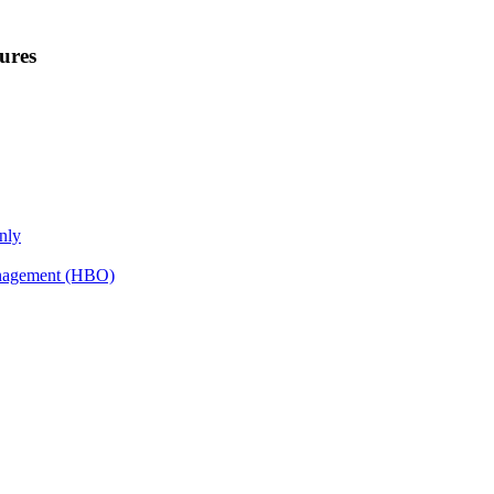
ures
nly
anagement (HBO)