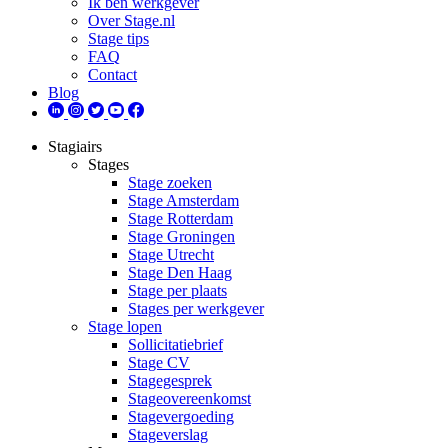
Ik ben werkgever
Over Stage.nl
Stage tips
FAQ
Contact
Blog
Stagiairs
Stages
Stage zoeken
Stage Amsterdam
Stage Rotterdam
Stage Groningen
Stage Utrecht
Stage Den Haag
Stage per plaats
Stages per werkgever
Stage lopen
Sollicitatiebrief
Stage CV
Stagegesprek
Stageovereenkomst
Stagevergoeding
Stageverslag