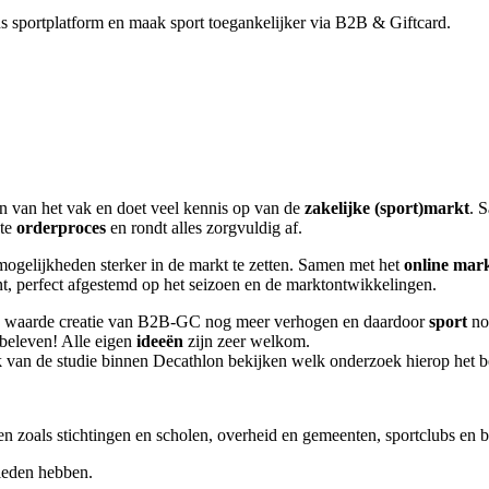
 sportplatform en maak sport toegankelijker via B2B & Giftcard.
ten van het vak en doet veel kennis op van de
zakelijke (sport)markt
. 
ste
orderproces
en rondt alles zorgvuldig af.
ogelijkheden sterker in de markt te zetten. Samen met het
online mar
ont, perfect afgestemd op het seizoen en de marktontwikkelingen.
 de waarde creatie van B2B-GC nog meer verhogen en daardoor
sport
no
beleven! Alle eigen
ideeën
zijn zeer welkom.
 van de studie binnen Decathlon bekijken welk onderzoek hierop het be
en zoals stichtingen en scholen, overheid en gemeenten, sportclubs en b
 bieden hebben.