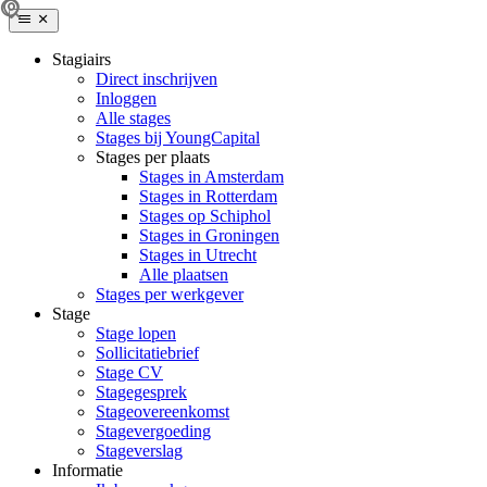
Stagiairs
Direct inschrijven
Inloggen
Alle stages
Stages bij YoungCapital
Stages per plaats
Stages in Amsterdam
Stages in Rotterdam
Stages op Schiphol
Stages in Groningen
Stages in Utrecht
Alle plaatsen
Stages per werkgever
Stage
Stage lopen
Sollicitatiebrief
Stage CV
Stagegesprek
Stageovereenkomst
Stagevergoeding
Stageverslag
Informatie