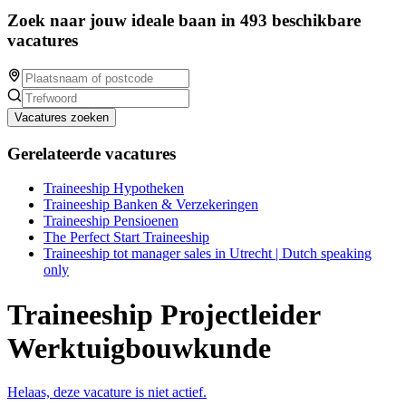
Zoek naar jouw ideale baan in 493 beschikbare
vacatures
Vacatures zoeken
Gerelateerde vacatures
Traineeship Hypotheken
Traineeship Banken & Verzekeringen
Traineeship Pensioenen
The Perfect Start Traineeship
Traineeship tot manager sales in Utrecht | Dutch speaking
only
Traineeship Projectleider
Werktuigbouwkunde
Helaas, deze vacature is niet actief.