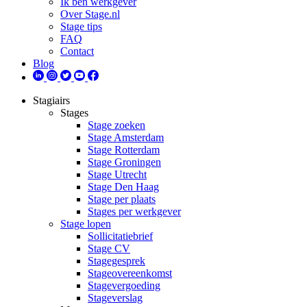
Ik ben werkgever
Over Stage.nl
Stage tips
FAQ
Contact
Blog
Stagiairs
Stages
Stage zoeken
Stage Amsterdam
Stage Rotterdam
Stage Groningen
Stage Utrecht
Stage Den Haag
Stage per plaats
Stages per werkgever
Stage lopen
Sollicitatiebrief
Stage CV
Stagegesprek
Stageovereenkomst
Stagevergoeding
Stageverslag