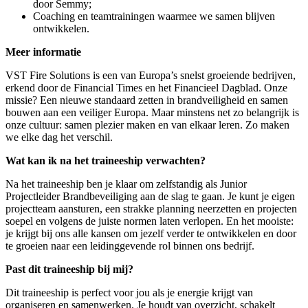
door Semmy;
Coaching en teamtrainingen waarmee we samen blijven
ontwikkelen.
Meer informatie
VST Fire Solutions is een van Europa’s snelst groeiende bedrijven,
erkend door de Financial Times en het Financieel Dagblad. Onze
missie? Een nieuwe standaard zetten in brandveiligheid en samen
bouwen aan een veiliger Europa. Maar minstens net zo belangrijk is
onze cultuur: samen plezier maken en van elkaar leren. Zo maken
we elke dag het verschil.
Wat kan ik na het traineeship verwachten?
Na het traineeship ben je klaar om zelfstandig als Junior
Projectleider Brandbeveiliging aan de slag te gaan. Je kunt je eigen
projectteam aansturen, een strakke planning neerzetten en projecten
soepel en volgens de juiste normen laten verlopen. En het mooiste:
je krijgt bij ons alle kansen om jezelf verder te ontwikkelen en door
te groeien naar een leidinggevende rol binnen ons bedrijf.
Past dit traineeship bij mij?
Dit traineeship is perfect voor jou als je energie krijgt van
organiseren en samenwerken. Je houdt van overzicht, schakelt