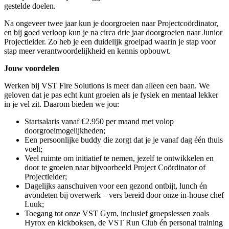
gestelde doelen.
Na ongeveer twee jaar kun je doorgroeien naar Projectcoördinator,
en bij goed verloop kun je na circa drie jaar doorgroeien naar Junior
Projectleider. Zo heb je een duidelijk groeipad waarin je stap voor
stap meer verantwoordelijkheid en kennis opbouwt.
Jouw voordelen
Werken bij VST Fire Solutions is meer dan alleen een baan. We
geloven dat je pas echt kunt groeien als je fysiek en mentaal lekker
in je vel zit. Daarom bieden we jou:
Startsalaris vanaf €2.950 per maand met volop
doorgroeimogelijkheden;
Een persoonlijke buddy die zorgt dat je je vanaf dag één thuis
voelt;
Veel ruimte om initiatief te nemen, jezelf te ontwikkelen en
door te groeien naar bijvoorbeeld Project Coördinator of
Projectleider;
Dagelijks aanschuiven voor een gezond ontbijt, lunch én
avondeten bij overwerk – vers bereid door onze in-house chef
Luuk;
Toegang tot onze VST Gym, inclusief groepslessen zoals
Hyrox en kickboksen, de VST Run Club én personal training