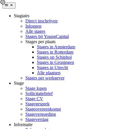
Stagiairs
Direct inschrijven
Inloggen
Alle stages
Stages bij YoungCapital
Stages per plaats
Stages in Amsterdam
Stages in Rotterdam
Stages op Schiphol
Stages in Groningen
Stages in Utrecht
Alle plaatsen
Stages per werkgever
Stage
Stage lopen
Sollicitatiebrief
Stage CV
Stagegesprek
Stageovereenkomst
Stagevergoeding
Stageverslag
Informatie