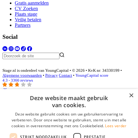
Gratis aanmelden
CV Zoeken
Plaats stage
Veilig betalen
Partners
Social
Stage.nl is onderdeel van YoungCapital • © 2026 • KvK nr: 34330199 •
Algemene voorwaarden
•
Privacy
Contact
•
YoungCapital score
4.3 - 3366 reviews
×
Deze website maakt gebruik
Inloggen als bedrijf
van cookies.
Deze website gebruikt cookies om uw gebruikerservaring te
E-mail
*
verbeteren. Door onze website te gebruiken, stemt u in met alle
cookies in overeenstemming met ons Cookiebeleid.
Lees verder
Wachtwoord
STRIKT NOODZAKELIJK
PRESTATIE