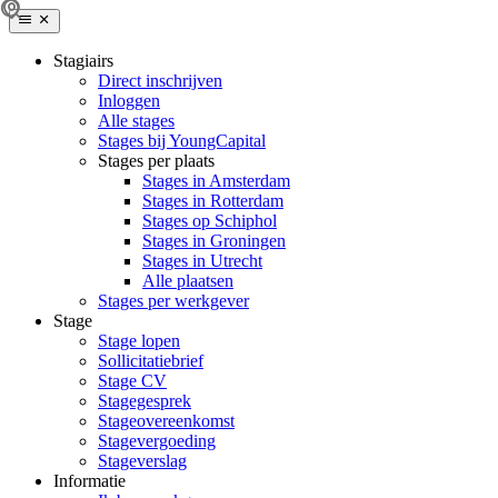
Stagiairs
Direct inschrijven
Inloggen
Alle stages
Stages bij YoungCapital
Stages per plaats
Stages in Amsterdam
Stages in Rotterdam
Stages op Schiphol
Stages in Groningen
Stages in Utrecht
Alle plaatsen
Stages per werkgever
Stage
Stage lopen
Sollicitatiebrief
Stage CV
Stagegesprek
Stageovereenkomst
Stagevergoeding
Stageverslag
Informatie