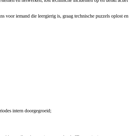
stemen en netwerken, lost technische incidenten op en denkt actief
ns voor iemand die leergierig is, graag technische puzzels oplost en
riodes intern doorgegroeid;