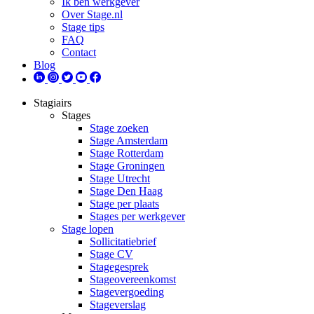
Ik ben werkgever
Over Stage.nl
Stage tips
FAQ
Contact
Blog
Stagiairs
Stages
Stage zoeken
Stage Amsterdam
Stage Rotterdam
Stage Groningen
Stage Utrecht
Stage Den Haag
Stage per plaats
Stages per werkgever
Stage lopen
Sollicitatiebrief
Stage CV
Stagegesprek
Stageovereenkomst
Stagevergoeding
Stageverslag