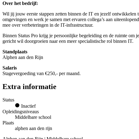
Over het bedrijf:
Wil jij jouw eerste stappen zetten binnen de IT en jezelf ontwikkelen 
omgevingen en werk je samen met ervaren collega’s aan uiteenlopende 
mee over verbeteringen in de IT-infrastructuur.
Binnen Status Pro krijg je persoonlijke begeleiding en de ruimte om j
gericht wil doorgroeien naar een meer specialistische rol binnen IT.
Standplaats
Alphen aan den Rijn
Salaris
Stagevergoeding van €250,- per maand.
Extra informatie
Status
Inactief
Opleidingsniveaus
Middelbare school
Plaats
alphen aan den rijn
Alphen aan den Rijn | Middelbare school