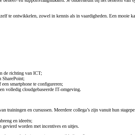
beheer- en supportvraagstukken. Je ondersteunt bij het beheren van sy
ezelf te ontwikkelen, zowel in kennis als in vaardigheden. Een mooie ka
n de richting van ICT;
n SharePoint;
f een smartphone te configureren;
 een volledig cloudgebaseerde IT-omgeving.
n trainingen en cursussen. Meerdere collega’s zijn vanuit hun stagepe
nbreng en ideeën;
n gevierd worden met incentives en uitjes.