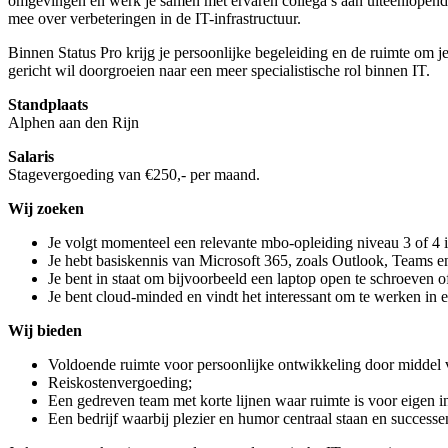
omgevingen en werk je samen met ervaren collega’s aan uiteenlopende 
mee over verbeteringen in de IT-infrastructuur.
Binnen Status Pro krijg je persoonlijke begeleiding en de ruimte om j
gericht wil doorgroeien naar een meer specialistische rol binnen IT.
Standplaats
Alphen aan den Rijn
Salaris
Stagevergoeding van €250,- per maand.
Wij zoeken
Je volgt momenteel een relevante mbo-opleiding niveau 3 of 4 i
Je hebt basiskennis van Microsoft 365, zoals Outlook, Teams e
Je bent in staat om bijvoorbeeld een laptop open te schroeven o
Je bent cloud-minded en vindt het interessant om te werken in
Wij bieden
Voldoende ruimte voor persoonlijke ontwikkeling door middel va
Reiskostenvergoeding;
Een gedreven team met korte lijnen waar ruimte is voor eigen i
Een bedrijf waarbij plezier en humor centraal staan en successe