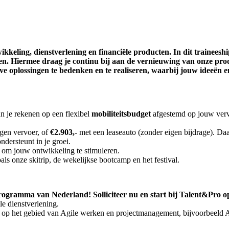
eling, dienstverlening en financiële producten. In dit traineeship
en. Hiermee draag je continu bij
aan de vernieuwing van onze prod
ve oplossingen te bedenken en te realiseren, waarbij jouw ideeën e
n je rekenen op een flexibel
mobiliteitsbudget
afgestemd op jouw vervo
igen vervoer, of
€2.903,-
met een leaseauto (zonder eigen bijdrage). Daar
ndersteunt in je groei.
g om jouw ontwikkeling te stimuleren.
als onze skitrip, de wekelijkse bootcamp en het festival.
ramma van Nederland! Solliciteer nu en start bij Talent&Pro op bi
le dienstverlening.
en op het gebied van Agile werken en projectmanagement, bijvoorbeeld