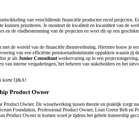
ntwikkeling van verschillende financiële producten en/of projecten. Een
unnen prioriteren. Je monitort de kwaliteit en kwantiteit van de wer
roces en de eindbestemming van de projecten en weet dit op een geschik
n met de wereld van de financiële dienstverlening. Hiermee bouw je een
voering van een efficiënte pensioenadministratie oppakken waarin jij de 
doe je als
Junior Consultant
werkervaring op in een projectomgeving,
ren van interne vergaderingen, het beheren van stakeholders en het uit
en korte Q&A!
eship Product Owner
r Product Owner. De wisselwerking tussen theorie en praktijk zorgt name
Scrum Foundation, Professional Product Owner, Lean Green Belt en Pri
 Product Owner te komen word je tijdens het gehele traineeship gec