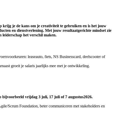
 krijg je de kans om je creativiteit te gebruiken en
is het jouw
ucten en dienstverlening. Met jouw resultaatgerichte mindset zie
n leiderschap het verschil maken.
ersvoorkeuren: leaseauto, fiets, NS Businesscard, deelscooter of
naast groeit je salaris jaarlijks mee met je ontwikkeling.
jvoorbeeld vrijdag 3 juli, 17 juli of 7 augustus2026.
 Agile/Scrum Foundation, beter communiceren met stakeholders en