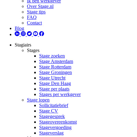
Ik ben werkgever
Over Stage.nl
Stage tips
FAQ
Contact
Blog
Stagiairs
Stages
Stage zoeken
Stage Amsterdam
Stage Rotterdam
Stage Groningen
Stage Utrecht
Stage Den Haag
Stage per plaats
Stages per werkgever
Stage lopen
Sollicitatiebrief
Stage CV
Stagegesprek
Stageovereenkomst
Stagevergoeding
Stageverslag