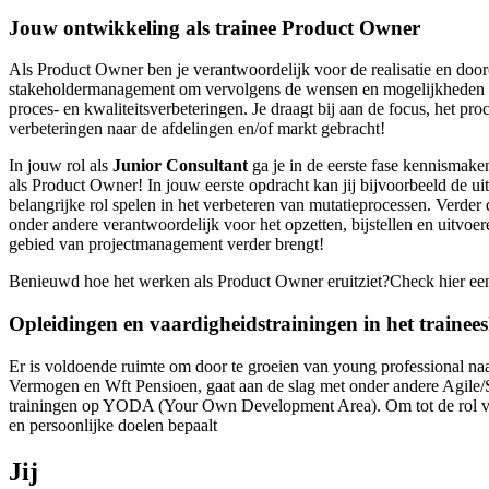
Jouw ontwikkeling als trainee Product Owner
Als Product Owner ben je verantwoordelijk voor de realisatie en dooro
stakeholdermanagement om vervolgens de wensen en mogelijkheden te k
proces- en kwaliteitsverbeteringen. Je draagt bij aan de focus, het p
verbeteringen naar de afdelingen en/of markt gebracht!
In jouw rol als
Junior Consultant
ga je in de eerste fase kennismake
als Product Owner! In jouw eerste opdracht kan jij bijvoorbeeld de uit
belangrijke rol spelen in het verbeteren van mutatieprocessen. Verder 
onder andere verantwoordelijk voor het opzetten, bijstellen en uitvoe
gebied van projectmanagement verder brengt!
Benieuwd hoe het werken als Product Owner eruitziet?Check hier e
Opleidingen en vaardigheidstrainingen in het traine
Er is voldoende ruimte om door te groeien van young professional naa
Vermogen en Wft Pensioen, gaat aan de slag met onder andere Agile/
trainingen op YODA (Your Own Development Area). Om tot de rol van
en persoonlijke doelen bepaalt
Jij