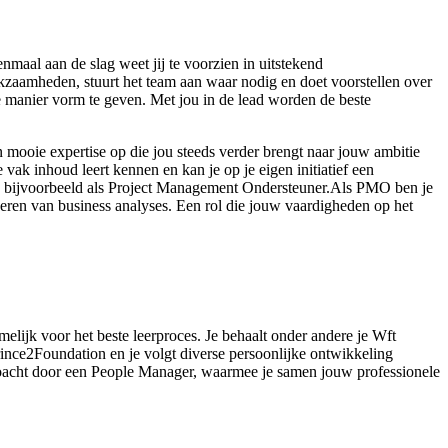
maal aan de slag weet jij te voorzien in uitstekend
kzaamheden, stuurt het team aan waar nodig en doet voorstellen over
te manier vorm te geven. Met jou in de lead worden de beste
 mooie expertise op die jou steeds verder brengt naar jouw ambitie
vak inhoud leert kennen en kan je op je eigen initiatief een
 bijvoorbeeld als Project Management Ondersteuner.Als PMO ben je
voeren van business analyses. Een rol die jouw vaardigheden op het
lijk voor het beste leerproces. Je behaalt onder andere je Wft
nce2Foundation en je volgt diverse persoonlijke ontwikkeling
oacht door een People Manager, waarmee je samen jouw professionele