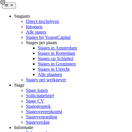
Stagiairs
Direct inschrijven
Inloggen
Alle stages
Stages bij YoungCapital
Stages per plaats
Stages in Amsterdam
Stages in Rotterdam
Stages op Schiphol
Stages in Groningen
Stages in Utrecht
Alle plaatsen
Stages per werkgever
Stage
Stage lopen
Sollicitatiebrief
Stage CV
Stagegesprek
Stageovereenkomst
Stagevergoeding
Stageverslag
Informatie