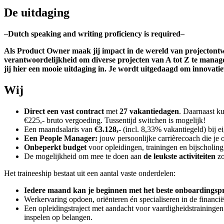
De uitdaging
–Dutch speaking and writing proficiency is required–
Als Product Owner maak jij impact in de wereld van projectontwikk
verantwoordelijkheid om diverse projecten van A tot Z te manag
jij hier een mooie uitdaging in. Je wordt uitgedaagd om innovatie
Wij
Direct een vast contract
met
27 vakantiedagen
. Daarnaast ku
€225,- bruto vergoeding. Tussentijd switchen is mogelijk!
Een maandsalaris van
€3.128,-
(incl. 8,33% vakantiegeld) bij e
Een People Manager:
jouw persoonlijke carrièrecoach die je o
Onbeperkt budget
voor opleidingen, trainingen en bijscholin
De mogelijkheid om mee te doen aan
de leukste activiteiten
zo
Het traineeship bestaat uit een aantal vaste onderdelen:
Iedere maand kan je beginnen met het beste onboardingsprog
Werkervaring opdoen, oriënteren én specialiseren in de financië
Een opleidingstraject met aandacht voor vaardigheidstraining
inspelen op belangen.