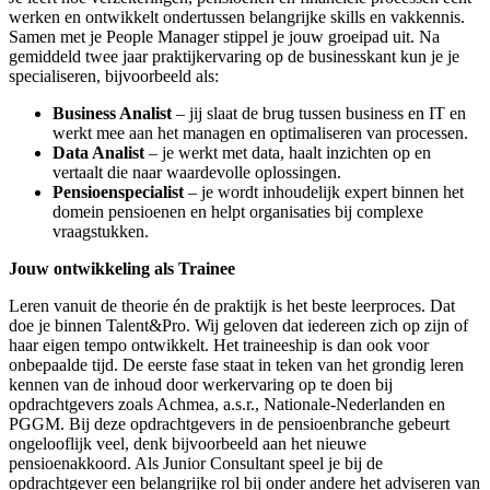
werken en ontwikkelt ondertussen belangrijke skills en vakkennis.
Samen met je People Manager stippel je jouw groeipad uit. Na
gemiddeld twee jaar praktijkervaring op de businesskant kun je je
specialiseren, bijvoorbeeld als:
Business Analist
– jij slaat de brug tussen business en IT en
werkt mee aan het managen en optimaliseren van processen.
Data Analist
– je werkt met data, haalt inzichten op en
vertaalt die naar waardevolle oplossingen.
Pensioenspecialist
– je wordt inhoudelijk expert binnen het
domein pensioenen en helpt organisaties bij complexe
vraagstukken.
Jouw ontwikkeling als Trainee
Leren vanuit de theorie én de praktijk is het beste leerproces. Dat
doe je binnen Talent&Pro. Wij geloven dat iedereen zich op zijn of
haar eigen tempo ontwikkelt. Het traineeship is dan ook voor
onbepaalde tijd. De eerste fase staat in teken van het grondig leren
kennen van de inhoud door werkervaring op te doen bij
opdrachtgevers zoals Achmea, a.s.r., Nationale-Nederlanden en
PGGM. Bij deze opdrachtgevers in de pensioenbranche gebeurt
ongelooflijk veel, denk bijvoorbeeld aan het nieuwe
pensioenakkoord. Als Junior Consultant speel je bij de
opdrachtgever een belangrijke rol bij onder andere het adviseren van