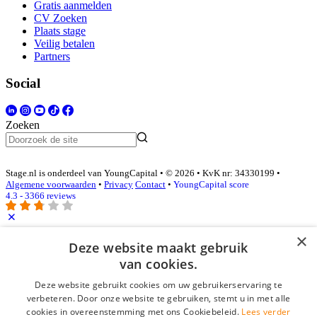
Gratis aanmelden
CV Zoeken
Plaats stage
Veilig betalen
Partners
Social
Zoeken
Stage.nl is onderdeel van YoungCapital • © 2026 • KvK nr: 34330199 •
Algemene voorwaarden
•
Privacy
Contact
•
YoungCapital score
4.3 - 3366 reviews
×
Inloggen als bedrijf
Deze website maakt gebruik
van cookies.
E-mail
*
Deze website gebruikt cookies om uw gebruikerservaring te
verbeteren. Door onze website te gebruiken, stemt u in met alle
cookies in overeenstemming met ons Cookiebeleid.
Lees verder
Wachtwoord