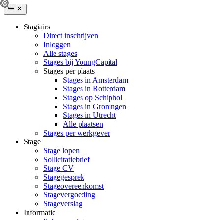
Stagiairs
Direct inschrijven
Inloggen
Alle stages
Stages bij YoungCapital
Stages per plaats
Stages in Amsterdam
Stages in Rotterdam
Stages op Schiphol
Stages in Groningen
Stages in Utrecht
Alle plaatsen
Stages per werkgever
Stage
Stage lopen
Sollicitatiebrief
Stage CV
Stagegesprek
Stageovereenkomst
Stagevergoeding
Stageverslag
Informatie