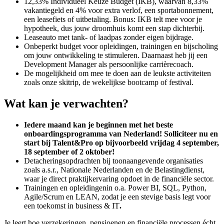
12,33% Individueel Keuze Budget (IKB), waarvan 8,33%
vakantiegeld en 4% voor extra verlof, een sportabonnement,
een leasefiets of uitbetaling. Bonus: IKB telt mee voor je
hypotheek, dus jouw droomhuis komt een stap dichterbij.
Leaseauto met tank- of laadpas zonder eigen bijdrage.
Onbeperkt budget voor opleidingen, trainingen en bijscholing
om jouw ontwikkeling te stimuleren. Daarnaast heb jij een
Development Manager als persoonlijke carrièrecoach.
De mogelijkheid om mee te doen aan de leukste activiteiten
zoals onze skitrip, de wekelijkse bootcamp of festival.
Wat kan je verwachten?
Iedere maand kan je beginnen met het beste
onboardingsprogramma van Nederland! Solliciteer nu en
start bij Talent&Pro op bijvoorbeeld vrijdag 4 september,
18 september of 2 oktober!
Detacheringsopdrachten bij toonaangevende organisaties
zoals a.s.r., Nationale Nederlanden en de Belastingdienst,
waar je direct praktijkervaring opdoet in de financiële sector.
Trainingen en opleidingenin o.a. Power BI, SQL, Python,
Agile/Scrum en LEAN, zodat je een stevige basis legt voor
een toekomst in business & IT
.
Je leert hoe verzekeringen, pensioenen en financiële processen écht