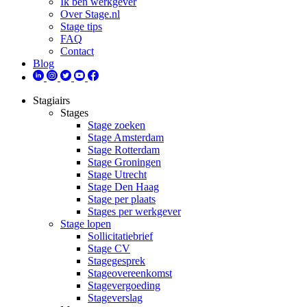
Ik ben werkgever
Over Stage.nl
Stage tips
FAQ
Contact
Blog
Stagiairs
Stages
Stage zoeken
Stage Amsterdam
Stage Rotterdam
Stage Groningen
Stage Utrecht
Stage Den Haag
Stage per plaats
Stages per werkgever
Stage lopen
Sollicitatiebrief
Stage CV
Stagegesprek
Stageovereenkomst
Stagevergoeding
Stageverslag