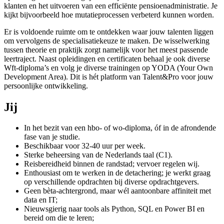
klanten en het uitvoeren van een efficiënte pensioenadministratie. Je
kijkt bijvoorbeeld hoe mutatieprocessen verbeterd kunnen worden.
Er is voldoende ruimte om te ontdekken waar jouw talenten liggen
om vervolgens de specialisatiekeuze te maken. De wisselwerking
tussen theorie en praktijk zorgt namelijk voor het meest passende
leertraject. Naast opleidingen en certificaten behaal je ook diverse
Wft-diploma’s en volg je diverse trainingen op YODA (Your Own
Development Area). Dit is hét platform van Talent&Pro voor jouw
persoonlijke ontwikkeling.
Jij
In het bezit van een hbo- of wo-diploma, óf in de afrondende
fase van je studie.
Beschikbaar voor 32-40 uur per week.
Sterke beheersing van de Nederlands taal (C1).
Reisbereidheid binnen de randstad; vervoer regelen wij.
Enthousiast om te werken in de detachering; je werkt graag
op verschillende opdrachten bij diverse opdrachtgevers.
Geen bèta-achtergrond, maar wél aantoonbare affiniteit met
data en IT;
Nieuwsgierig naar tools als Python, SQL en Power BI en
bereid om die te leren;