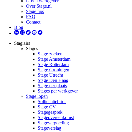
Ik ben werkgever
Over Stage.nl
Stage tips
FAQ
Contact
Blog
Stagiairs
Stages
Stage zoeken
Stage Amsterdam
Stage Rotterdam
Stage Groningen
Stage Utrecht
Stage Den Haag
Stage per plaats
Stages per werkgever
Stage lopen
Sollicitatiebrief
Stage CV
Stagegesprek
Stageovereenkomst
Stagevergoeding
Stageverslag