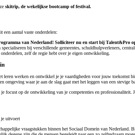
nze
skitrip, de wekelijkse bootcamp of festival.
it een aantal vaste onderdelen:
ogramma van Nederland! Solliciteer nu en start bij Talent&Pro op
ecialiseren bij verschillende gemeentes, schuldhulpverleners, centrale
 onderdelen, zelf de regie hebt over je eigen ontwikkeling.
in
 het leren werken en ontwikkel je je vaardigheden voor jouw toekomst b
en omgeving waar je aan de slag gaat met het leggen van een stevige ba
e focust op de ontwikkeling van je competenties en professionaliteit. J
je uitvoert
chappelijke vraagstukken binnen het Sociaal Domein van Nederland. Binn
elijk degene zijn die de mensen begeleidt naar een zo zelfredzaam moge