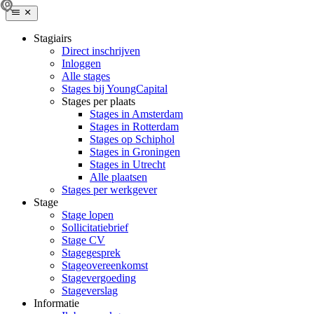
Stagiairs
Direct inschrijven
Inloggen
Alle stages
Stages bij YoungCapital
Stages per plaats
Stages in Amsterdam
Stages in Rotterdam
Stages op Schiphol
Stages in Groningen
Stages in Utrecht
Alle plaatsen
Stages per werkgever
Stage
Stage lopen
Sollicitatiebrief
Stage CV
Stagegesprek
Stageovereenkomst
Stagevergoeding
Stageverslag
Informatie