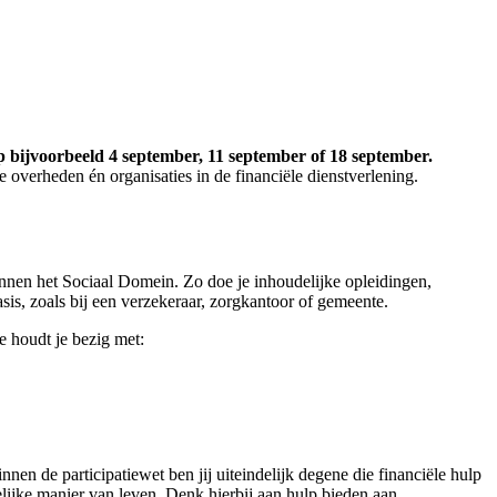
 bijvoorbeeld 4 september, 11 september of 18 september.
 overheden én organisaties in de financiële dienstverlening.
innen het Sociaal Domein. Zo doe je inhoudelijke opleidingen,
sis, zoals bij een verzekeraar, zorgkantoor of gemeente.
e houdt je bezig met:
en de participatiewet ben jij uiteindelijk degene die financiële hulp
lijke manier van leven. Denk hierbij aan hulp bieden aan