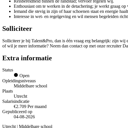
Reisbereidheid binnen de randstad; vervoer regelen wij.
Enthousiast om te werken in de detachering; je werkt graag op 
Iemand die stevig in zijn of haar schoenen staat en energie haa
Interesse in wet- en regelgeving en wil mensen begeleiden richti
Solliciteer
Solliciteer je bij Talent&Pro, dan is één vraag erg belangrijk: zijn 
of wil je meer informatie? Neem dan contact op met onze recruiter Da
Extra informatie
Status
Open
Opleidingsniveaus
Middelbare school
Plaats
Utrecht
Salarisindicatie
€2.709 Per maand
Gepubliceerd op
04-08-2026
Utrecht | Middelbare school