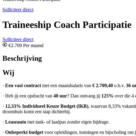
Solliciteer direct
Traineeship Coach Participatie
Solliciteer direct
€2.709 Per maand
Beschrijving
Wij
·
Een vast contract
met een maandsalaris van
€ 2.709,40
o.b.v.
36 u
· Heb jij een opdracht van
40 uur
? Dan ontvang jij
125%
over die 4 
·
12,33% Individueel Keuze Budget (IKB)
, waarvan 8,33% vakantie
droomhuis komt een stap dichterbij.
·
Leaseauto
met tank- of laadpas zonder eigen bijdrage.
·
Onbeperkt budget
voor opleidingen, trainingen en bijscholing om 