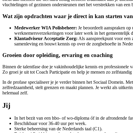
vluchtelingen of gezinnen ondersteunen met het verstrekken van een b
Wat zijn opdrachten waar je direct in kan starten van
Medewerker WIA Polisbeheer:
Je beoordeelt aanspraken op u
werknemersverzekeringen voor later werk in het gemeentelijk 
Klantadviseur Acceptatie Zorg:
Als aanspreekpunt voor een zo
samenleving en bouwt kennis op over de zorgbehoefte in Nede
Groeien door opleiding, ervaring en coaching
Binnen de talentfase doe je vakinhoudelijke kennis en professionele 
Zo groei je uit tot Coach Participatie en help je mensen zo zelfstandig
In de profase specialiseer je je verder binnen het Sociaal Domein. Met
zelfredzaamheid, stelt grenzen en maakt plannen. Je werkt als uitkeri
helemaal zelf.
Jij
In het bezit van een hbo- of wo-diploma óf in de afrondende fas
Beschikbaar voor 36-40 uur per week.
Sterke beheersing van de Nederlands taal (C1).