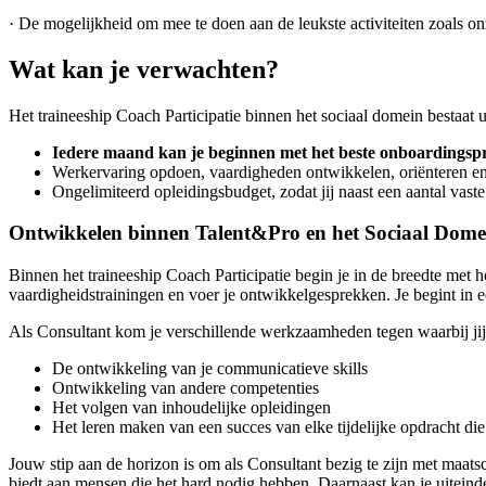
· De mogelijkheid om mee te doen aan de leukste activiteiten zoals o
Wat kan je verwachten?
Het traineeship Coach Participatie binnen het sociaal domein bestaat u
Iedere maand kan je beginnen met het beste onboardingspr
Werkervaring opdoen, vaardigheden ontwikkelen, oriënteren en sp
Ongelimiteerd opleidingsbudget, zodat jij naast een aantal vaste
Ontwikkelen binnen Talent&Pro en het Sociaal Dome
Binnen het traineeship Coach Participatie begin je in de breedte met
vaardigheidstrainingen en voer je ontwikkelgesprekken. Je begint in e
Als Consultant kom je verschillende werkzaamheden tegen waarbij jij j
De ontwikkeling van je communicatieve skills
Ontwikkeling van andere competenties
Het volgen van inhoudelijke opleidingen
Het leren maken van een succes van elke tijdelijke opdracht die 
Jouw stip aan de horizon is om als Consultant bezig te zijn met maats
biedt aan mensen die het hard nodig hebben. Daarnaast kan je uiteind