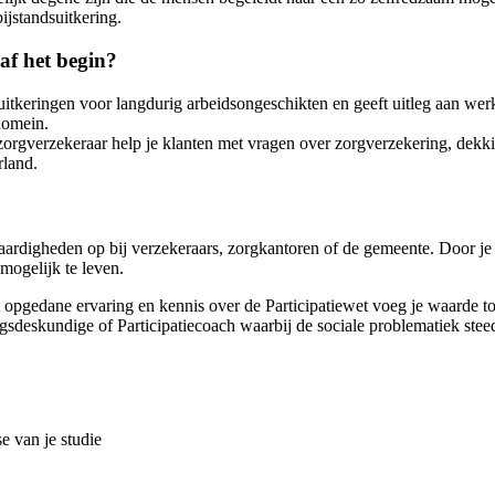
ijstandsuitkering.
af het begin?
itkeringen voor langdurig arbeidsongeschikten en geeft uitleg aan werk
domein.
rgverzekeraar help je klanten met vragen over zorgverzekering, dekkin
rland.
vaardigheden op bij verzekeraars, zorgkantoren of de gemeente. Door je
 mogelijk te leven.
 opgedane ervaring en kennis over de Participatiewet voeg je waarde toe
ngsdeskundige of Participatiecoach waarbij de sociale problematiek stee
e van je studie