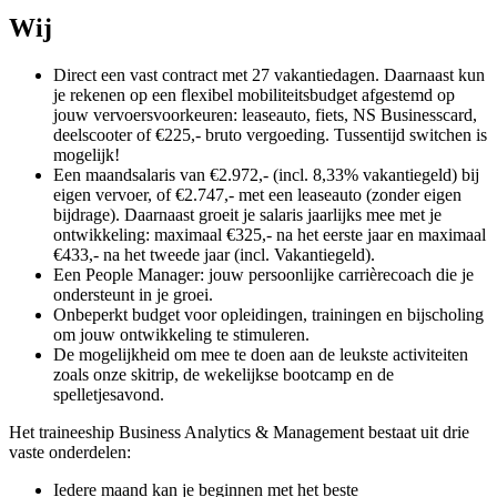
Wij
Direct een vast contract met 27 vakantiedagen. Daarnaast kun
je rekenen op een flexibel mobiliteitsbudget afgestemd op
jouw vervoersvoorkeuren: leaseauto, fiets, NS Businesscard,
deelscooter of €225,- bruto vergoeding. Tussentijd switchen is
mogelijk!
Een maandsalaris van €2.972,- (incl. 8,33% vakantiegeld) bij
eigen vervoer, of €2.747,- met een leaseauto (zonder eigen
bijdrage). Daarnaast groeit je salaris jaarlijks mee met je
ontwikkeling: maximaal €325,- na het eerste jaar en maximaal
€433,- na het tweede jaar (incl. Vakantiegeld).
Een People Manager: jouw persoonlijke carrièrecoach die je
ondersteunt in je groei.
Onbeperkt budget voor opleidingen, trainingen en bijscholing
om jouw ontwikkeling te stimuleren.
De mogelijkheid om mee te doen aan de leukste activiteiten
zoals onze skitrip, de wekelijkse bootcamp en de
spelletjesavond.
Het traineeship Business Analytics & Management bestaat uit drie
vaste onderdelen:
Iedere maand kan je beginnen met het beste