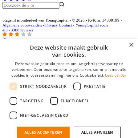
Stage.nl is onderdeel van YoungCapital • © 2026 • KvK nr: 34330199 •
Algemene voorwaarden
•
Privacy
Contact
•
YoungCapital score
4.3 - 3366 reviews
×
Deze website maakt gebruik
Inloggen als bedrijf
van cookies.
Deze website gebruikt cookies om uw gebruikerservaring te
E-mail
*
verbeteren. Door onze website te gebruiken, stemt u in met alle
cookies in overeenstemming met ons Cookiebeleid.
Lees verder
Wachtwoord
STRIKT NOODZAKELIJK
PRESTATIE
login gegevens onthouden
Wachtwoord vergeten?
login
TARGETING
FUNCTIONEEL
Bedrijf aanmelden
NIET-GECLASSIFICEERD
Na het aanmelden kun je meteen je vacature plaatsen en heb je je
nieuwe collega/werknemer zo gevonden!
ALLES ACCEPTEREN
ALLES AFWIJZEN