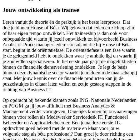
Jouw ontwikkeling als trainee
Leren vanuit de theorie én de praktijk is het beste leerproces. Dat
doe je binnen House of Bèta. Wij geloven dat iedereen zich op zijn
of haar eigen tempo ontwikkelt. Het traineeship is dan ook voor
onbepaalde tijd waarin jij jezelf ontwikkelt tot bijvoorbeeld Business
Analist of Procesmanager.Iedere consultant die bij House of Bèta
start, begint in de oriëntatiefase. De oriëntatiefase is een fase waarin
je de gelegenheid hebt te ontdekken waar je ambitie ligt en waarin jij
je zou willen specialiseren. In het eerste jaar ga jij de mogelijkheden
binnen de financiële dienstverlening ontdekken. Je legt de basis
binnen deze dynamische sector waarbij je middenin de maatschappij
staat. Met jouw kennis over de financiële producten kan jij de
puzzelstukjes in elkaar laten vallen en zet je gestaag stappen in de
richting van Business IT.
Op opdracht bij bekende klanten zoals ING, Nationale Nederlanden
en PGGM ga jij jouw affiniteit met Business Analytics &
Management verder vormgeven. Dagelijks komen bij ons aanvragen
binnen voor rollen als Medewerker Servicedesk IT, Functioneel
Beheerder en Applicatiebeheerder. Ben je na deze eerste IT-
opdrachten goed bekend met de materie en klaar voor jouw
volgende stap als bèta professional? Dan groei je door richting een
functie als Business Analist, Scrum Master of bijvoorbeeld Proces