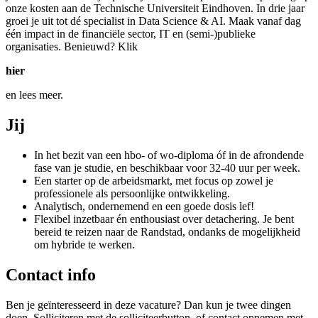
onze kosten aan de Technische Universiteit Eindhoven. In drie jaar
groei je uit tot dé specialist in Data Science & AI. Maak vanaf dag
één impact in de financiële sector, IT en (semi-)publieke
organisaties. Benieuwd? Klik
hier
en lees meer.
Jij
In het bezit van een hbo- of wo-diploma óf in de afrondende
fase van je studie, en beschikbaar voor 32-40 uur per week.
Een starter op de arbeidsmarkt, met focus op zowel je
professionele als persoonlijke ontwikkeling.
Analytisch, ondernemend en een goede dosis lef!
Flexibel inzetbaar én enthousiast over detachering. Je bent
bereid te reizen naar de Randstad, ondanks de mogelijkheid
om hybride te werken.
Contact info
Ben je geïnteresseerd in deze vacature? Dan kun je twee dingen
doen. Solliciteren met de solliciteerbutton, of contact opnemen met