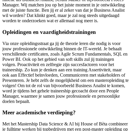
Manager. Wij matchen jou op het juiste moment in je ontwikkeling
met de juiste functie. Ben jij er al zeker van dat je Business Analist
wil worden? Dat klinkt goed, maar je zal nog steeds uitgedaagd
worden te onderzoeken wat er allemaal nog meer is.
Opleidingen en vaardigheidstrainingen
Via onze opleidingsstraat ga jij de theorie leren die nodig is voor
jouw professionele ontwikkeling binnen de IT-wereld. Je behaalt
verschillende certificaten, zoals Agile Scrum Fundamentals, SQL en
Power BI. Ook op het gebied van soft skills zul jij trainingen
volgen. Proactiviteit en zelfregie zijn succesfactoren voor het
traineeship. Zo kun je denken aan een training Assertiviteit, maar
ook aan Effectief beïnvloeden, Communiceren met stakeholders of
Presenteren. Je hebt zelfs de mogelijkheid om een masteropleiding te
volgen! Om tot de rol van bijvoorbeeld Business Analist te komen,
word je tijdens het gehele traineeship gecoacht door een People
Manager, waarmee je samen jouw professionele en persoonlijke
doelen bepaalt.
Meer academische verdieping?
Met het Mastership Data Science & AI bij House of Bèta combineer
je fulltime werken bij topbedrijven met een post-master opleiding op