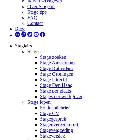
Ik ben werkgever
Over Stage.nl
Stage tips
FAQ
Contact
Blog
Stagiairs
Stages
Stage zoeken
Stage Amsterdam
Stage Rotterdam
Stage Groningen
Stage Utrecht
Stage Den Haag
Stage per plaats
Stages per werkgever
Stage lopen
Sollicitatiebrief
Stage CV
Stagegesprek
Stageovereenkomst
Stagevergoeding
Stageverslag