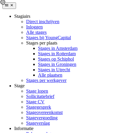
Stagiairs
Direct inschrijven
Inloggen
Alle stages
Stages bij YoungCapital
Stages per plaats
Stages in Amsterdam
Stages in Rotterdam
Stages op Schiphol
Stages in Groningen
Stages in Utrecht
Alle plaatsen
Stages per werkgever
Stage
Stage lopen
Sollicitatiebrief
Stage CV
Stagegesprek
Stageovereenkomst
Stagevergoeding
Stageverslag
Informatie