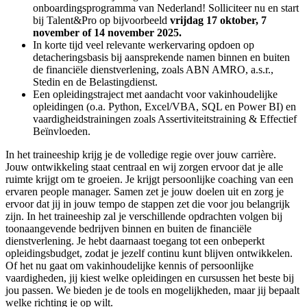
onboardingsprogramma van Nederland! Solliciteer nu en start
bij Talent&Pro op bijvoorbeeld
vrijdag 17 oktober, 7
november of 14 november 2025.
In korte tijd veel relevante werkervaring opdoen op
detacheringsbasis bij aansprekende namen binnen en buiten
de financiële dienstverlening, zoals ABN AMRO, a.s.r.,
Stedin en de Belastingdienst.
Een opleidingstraject met aandacht voor vakinhoudelijke
opleidingen (o.a. Python, Excel/VBA, SQL en Power BI) en
vaardigheidstrainingen zoals Assertiviteitstraining & Effectief
Beïnvloeden.
In het traineeship krijg je de volledige regie over jouw carrière.
Jouw ontwikkeling staat centraal en wij zorgen ervoor dat je alle
ruimte krijgt om te groeien. Je krijgt persoonlijke coaching van een
ervaren people manager. Samen zet je jouw doelen uit en zorg je
ervoor dat jij in jouw tempo de stappen zet die voor jou belangrijk
zijn. In het traineeship zal je verschillende opdrachten volgen bij
toonaangevende bedrijven binnen en buiten de financiële
dienstverlening. Je hebt daarnaast toegang tot een onbeperkt
opleidingsbudget, zodat je jezelf continu kunt blijven ontwikkelen.
Of het nu gaat om vakinhoudelijke kennis of persoonlijke
vaardigheden, jij kiest welke opleidingen en cursussen het beste bij
jou passen. We bieden je de tools en mogelijkheden, maar jij bepaalt
welke richting je op wilt.