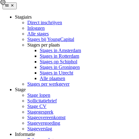
Stagiairs
Direct inschrijven
Inloggen
Alle stages
Stages bij YoungCapital
Stages per plaats
Stages in Amsterdam
Stages in Rotterdam
Stages op Schiphol
Stages in Groningen
Stages in Utrecht
Alle plaatsen
Stages per werkgever
Stage
Stage lopen
Sollicitatiebrief
Stage CV
Stagegesprek
Stageovereenkomst
Stagevergoeding
Stageverslag
Informatie