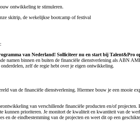
jouw ontwikkeling te stimuleren.
nze skitrip, de wekelijkse bootcamp of festival
:
ogramma van Nederland! Solliciteer nu en start bij Talent&Pro o
kende namen binnen en buiten de financiële dienstverlening als ABN A
 onderdelen, zelf de regie hebt over je eigen ontwikkeling.
reld van de financiële dienstverlening. Hiermee bouw je een mooie expe
orontwikkeling van verschillende financiële producten en/of projecten. E
unnen prioriteren. Je monitort de kwaliteit en kwantiteit van de wer
roces en de eindbestemming van de projecten en weet dit op een geschik