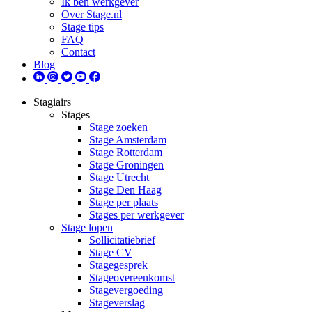
Ik ben werkgever
Over Stage.nl
Stage tips
FAQ
Contact
Blog
Stagiairs
Stages
Stage zoeken
Stage Amsterdam
Stage Rotterdam
Stage Groningen
Stage Utrecht
Stage Den Haag
Stage per plaats
Stages per werkgever
Stage lopen
Sollicitatiebrief
Stage CV
Stagegesprek
Stageovereenkomst
Stagevergoeding
Stageverslag