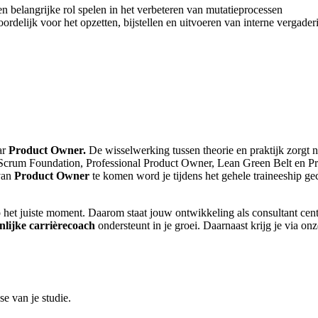
en belangrijke rol spelen in het verbeteren van mutatieprocessen
ordelijk voor het opzetten, bijstellen en uitvoeren van interne vergade
ar
Product Owner.
De wisselwerking tussen theorie en praktijk zorgt n
Scrum Foundation, Professional Product Owner, Lean Green Belt en Pri
van
Product Owner
te komen word je tijdens het gehele traineeship g
 op het juiste moment. Daarom staat jouw ontwikkeling als consultant cen
nlijke carrièrecoach
ondersteunt in je groei. Daarnaast krijg je via o
e van je studie.