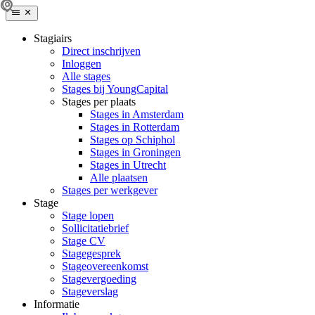
Stagiairs
Direct inschrijven
Inloggen
Alle stages
Stages bij YoungCapital
Stages per plaats
Stages in Amsterdam
Stages in Rotterdam
Stages op Schiphol
Stages in Groningen
Stages in Utrecht
Alle plaatsen
Stages per werkgever
Stage
Stage lopen
Sollicitatiebrief
Stage CV
Stagegesprek
Stageovereenkomst
Stagevergoeding
Stageverslag
Informatie