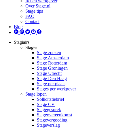
Ik ben werkgever
Over Stage.nl
Stage tips
FAQ
Contact
Blog
Stagiairs
Stages
Stage zoeken
Stage Amsterdam
Stage Rotterdam
Stage Groningen
Stage Utrecht
Stage Den Haag
Stage per plaats
Stages per werkgever
Stage lopen
Sollicitatiebrief
Stage CV
Stagegesprek
Stageovereenkomst
Stagevergoeding
Stageverslag