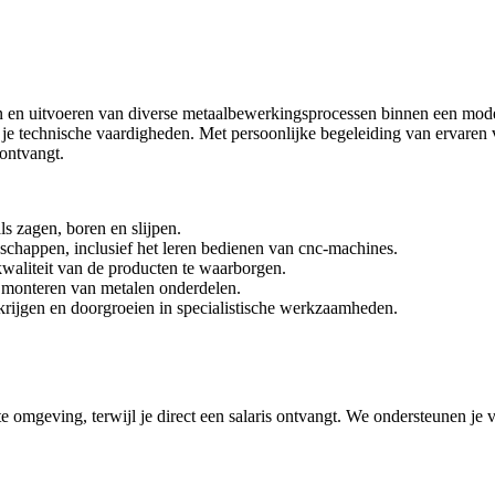
en en uitvoeren van diverse metaalbewerkingsprocessen binnen een mod
in je technische vaardigheden. Met persoonlijke begeleiding van ervaren
 ontvangt.
s zagen, boren en slijpen.
chappen, inclusief het leren bedienen van cnc-machines.
kwaliteit van de producten te waarborgen.
 monteren van metalen onderdelen.
krijgen en doorgroeien in specialistische werkzaamheden.
chte omgeving, terwijl je direct een salaris ontvangt. We ondersteunen j