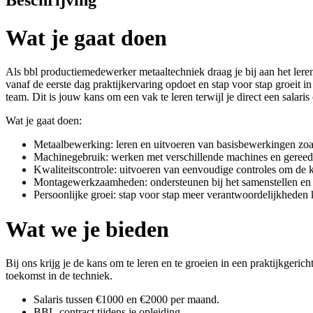
Beschrijving
Wat je gaat doen
Als bbl productiemedewerker metaaltechniek draag je bij aan het ler
vanaf de eerste dag praktijkervaring opdoet en stap voor stap groeit 
team. Dit is jouw kans om een vak te leren terwijl je direct een salaris
Wat je gaat doen:
Metaalbewerking: leren en uitvoeren van basisbewerkingen zoal
Machinegebruik: werken met verschillende machines en gereeds
Kwaliteitscontrole: uitvoeren van eenvoudige controles om de 
Montagewerkzaamheden: ondersteunen bij het samenstellen en
Persoonlijke groei: stap voor stap meer verantwoordelijkheden 
Wat we je bieden
Bij ons krijg je de kans om te leren en te groeien in een praktijkgeri
toekomst in de techniek.
Salaris tussen €1000 en €2000 per maand.
BBL-contract tijdens je opleiding.