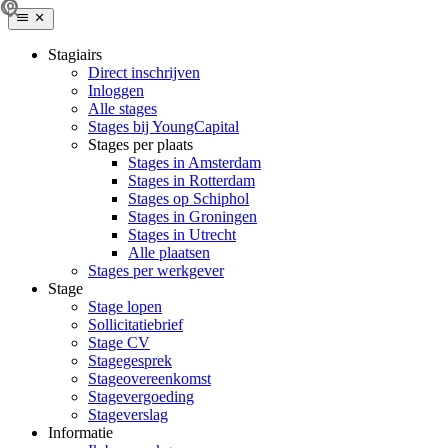
Stagiairs
Direct inschrijven
Inloggen
Alle stages
Stages bij YoungCapital
Stages per plaats
Stages in Amsterdam
Stages in Rotterdam
Stages op Schiphol
Stages in Groningen
Stages in Utrecht
Alle plaatsen
Stages per werkgever
Stage
Stage lopen
Sollicitatiebrief
Stage CV
Stagegesprek
Stageovereenkomst
Stagevergoeding
Stageverslag
Informatie