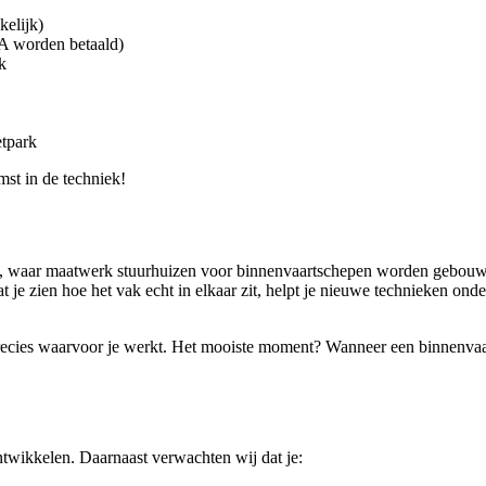
kelijk)
CA worden betaald)
k
etpark
mst in de techniek!
recht, waar maatwerk stuurhuizen voor binnenvaartschepen worden gebo
 je zien hoe het vak echt in elkaar zit, helpt je nieuwe technieken onder
e precies waarvoor je werkt. Het mooiste moment? Wanneer een binnenvaa
 ontwikkelen. Daarnaast verwachten wij dat je: