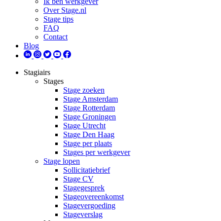
Ik ben werkgever
Over Stage.nl
Stage tips
FAQ
Contact
Blog
Stagiairs
Stages
Stage zoeken
Stage Amsterdam
Stage Rotterdam
Stage Groningen
Stage Utrecht
Stage Den Haag
Stage per plaats
Stages per werkgever
Stage lopen
Sollicitatiebrief
Stage CV
Stagegesprek
Stageovereenkomst
Stagevergoeding
Stageverslag