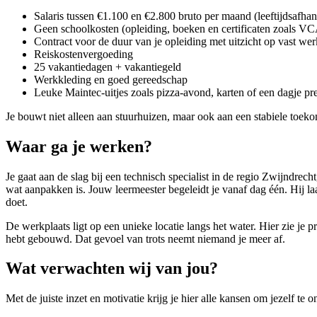
Salaris tussen €1.100 en €2.800 bruto per maand (leeftijdsafhan
Geen schoolkosten (opleiding, boeken en certificaten zoals V
Contract voor de duur van je opleiding met uitzicht op vast wer
Reiskostenvergoeding
25 vakantiedagen + vakantiegeld
Werkkleding en goed gereedschap
Leuke Maintec-uitjes zoals pizza-avond, karten of een dagje pr
Je bouwt niet alleen aan stuurhuizen, maar ook aan een stabiele toeko
Waar ga je werken?
Je gaat aan de slag bij een technisch specialist in de regio Zwijnd
wat aanpakken is. Jouw leermeester begeleidt je vanaf dag één. Hij laat
doet.
De werkplaats ligt op een unieke locatie langs het water. Hier zie j
hebt gebouwd. Dat gevoel van trots neemt niemand je meer af.
Wat verwachten wij van jou?
Met de juiste inzet en motivatie krijg je hier alle kansen om jezelf te