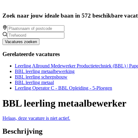
Zoek naar jouw ideale baan in 572 beschikbare vacat
Vacatures zoeken
Gerelateerde vacatures
Leerling Allround Medewerker Productietechniek (BBL) | Pap
BBL leerling metaalbewerking
BBL leerling scheepsbouw
BBL leerling metaal
Leerling Operator C - BBL Opleiding - 5-Ploegen
BBL leerling metaalbewerker
Helaas, deze vacature is niet actief.
Beschrijving