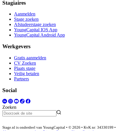
Stagiaires
Aanmelden
Stage zoeken
Afstudeerstage zoeken
YoungCapital IOS App
YoungCapital Android App
Werkgevers
Gratis aanmelden
CV Zoeken
Plaats stage
Veilig betalen
Partners
Social
Zoeken
Stage.nl is onderdeel van YoungCapital • © 2026 • KvK nr: 34330199 •