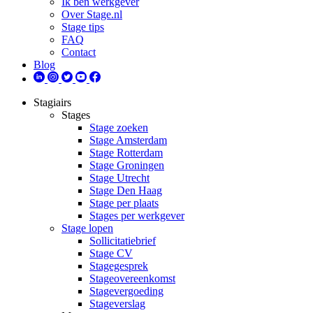
Ik ben werkgever
Over Stage.nl
Stage tips
FAQ
Contact
Blog
Stagiairs
Stages
Stage zoeken
Stage Amsterdam
Stage Rotterdam
Stage Groningen
Stage Utrecht
Stage Den Haag
Stage per plaats
Stages per werkgever
Stage lopen
Sollicitatiebrief
Stage CV
Stagegesprek
Stageovereenkomst
Stagevergoeding
Stageverslag