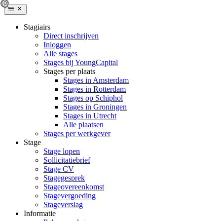
Stagiairs
Direct inschrijven
Inloggen
Alle stages
Stages bij YoungCapital
Stages per plaats
Stages in Amsterdam
Stages in Rotterdam
Stages op Schiphol
Stages in Groningen
Stages in Utrecht
Alle plaatsen
Stages per werkgever
Stage
Stage lopen
Sollicitatiebrief
Stage CV
Stagegesprek
Stageovereenkomst
Stagevergoeding
Stageverslag
Informatie