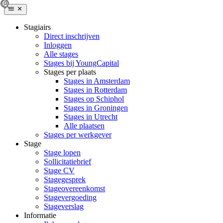
Stagiairs
Direct inschrijven
Inloggen
Alle stages
Stages bij YoungCapital
Stages per plaats
Stages in Amsterdam
Stages in Rotterdam
Stages op Schiphol
Stages in Groningen
Stages in Utrecht
Alle plaatsen
Stages per werkgever
Stage
Stage lopen
Sollicitatiebrief
Stage CV
Stagegesprek
Stageovereenkomst
Stagevergoeding
Stageverslag
Informatie