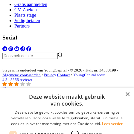
Gratis aanmelden
CV Zoeken
Plaats stage
Veilig betalen
Partners
Social
Stage.nl is onderdeel van YoungCapital • © 2026 • KvK nr: 34330199 •
Algemene voorwaarden
•
Privacy
Contact
•
YoungCapital score
4.3 - 3366 reviews
×
Deze website maakt gebruik
Inloggen als bedrijf
van cookies.
Deze website gebruikt cookies om uw gebruikerservaring te
E-mail
*
verbeteren. Door onze website te gebruiken, stemt u in met alle
cookies in overeenstemming met ons Cookiebeleid.
Lees verder
Wachtwoord