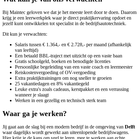
Bij Maintec geloven we dat je het meeste leert door te doen. Daarom
krijg je een leerwerkplek waar je direct praktijkervaring opdoet en
jezelf kunt ontwikkelen tot specialist in de bedrijfsautotechniek.
Dit kun je verwachten:
Salaris tussen € 1.364,- en € 2.728,- per maand (afhankelijk
van leeftijd)
Een betaald BBL-traject met uitzicht op een vaste baan
Gratis schoolgeld, boeken en benodigde licenties
Persoonlijke begeleiding van een vaste coach en leermeester
Reiskostenvergoeding of OV-vergoeding
Extra praktijktrainingen om nog sneller te groeien
25 vakantiedagen en 8% vakantiegeld
Leuke extra's zoals cadeaus, kerstpakket en een verrassing
wanneer je slaagt
Werken in een gezellig en technisch sterk team
Waar ga je werken?
Jij gaat aan de slag bij een modern bedrijf in de omgeving van
Delft
waar dagelijks wordt gewerkt aan uiteenlopende bedrijfswagens.
Hier krijg je de kans om veel te leren, mee te werken aan echte