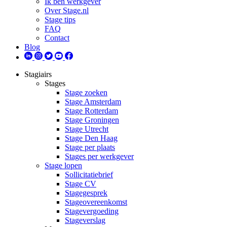
Ik ben werkgever
Over Stage.nl
Stage tips
FAQ
Contact
Blog
Stagiairs
Stages
Stage zoeken
Stage Amsterdam
Stage Rotterdam
Stage Groningen
Stage Utrecht
Stage Den Haag
Stage per plaats
Stages per werkgever
Stage lopen
Sollicitatiebrief
Stage CV
Stagegesprek
Stageovereenkomst
Stagevergoeding
Stageverslag