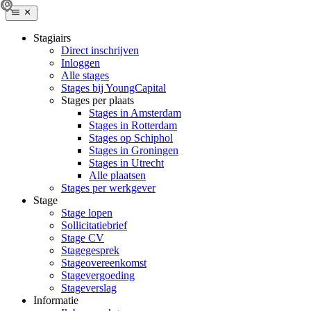
Stagiairs
Direct inschrijven
Inloggen
Alle stages
Stages bij YoungCapital
Stages per plaats
Stages in Amsterdam
Stages in Rotterdam
Stages op Schiphol
Stages in Groningen
Stages in Utrecht
Alle plaatsen
Stages per werkgever
Stage
Stage lopen
Sollicitatiebrief
Stage CV
Stagegesprek
Stageovereenkomst
Stagevergoeding
Stageverslag
Informatie