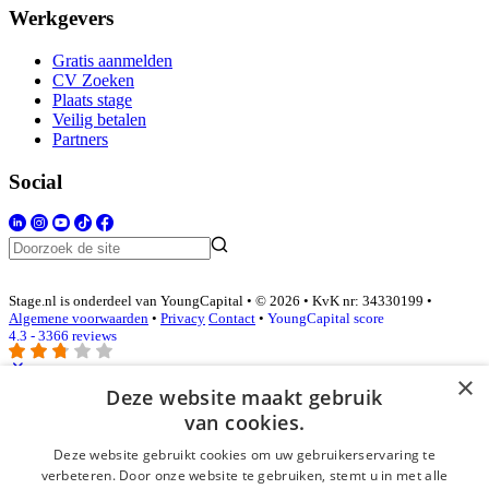
Werkgevers
Gratis aanmelden
CV Zoeken
Plaats stage
Veilig betalen
Partners
Social
Stage.nl is onderdeel van YoungCapital • © 2026 • KvK nr: 34330199 •
Algemene voorwaarden
•
Privacy
Contact
•
YoungCapital score
4.3 - 3366 reviews
×
Deze website maakt gebruik
Inloggen als bedrijf
van cookies.
Deze website gebruikt cookies om uw gebruikerservaring te
E-mail
*
verbeteren. Door onze website te gebruiken, stemt u in met alle