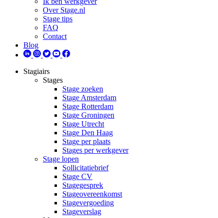
Ik ben werkgever
Over Stage.nl
Stage tips
FAQ
Contact
Blog
Stagiairs
Stages
Stage zoeken
Stage Amsterdam
Stage Rotterdam
Stage Groningen
Stage Utrecht
Stage Den Haag
Stage per plaats
Stages per werkgever
Stage lopen
Sollicitatiebrief
Stage CV
Stagegesprek
Stageovereenkomst
Stagevergoeding
Stageverslag