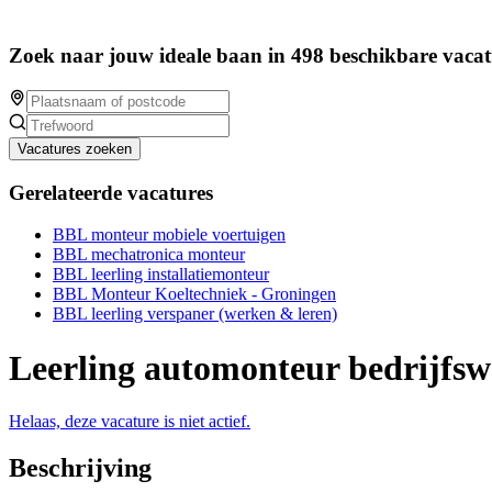
Zoek naar jouw ideale baan in 498 beschikbare vacat
Vacatures zoeken
Gerelateerde vacatures
BBL monteur mobiele voertuigen
BBL mechatronica monteur
BBL leerling installatiemonteur
BBL Monteur Koeltechniek - Groningen
BBL leerling verspaner (werken & leren)
Leerling automonteur bedrijfs
Helaas, deze vacature is niet actief.
Beschrijving