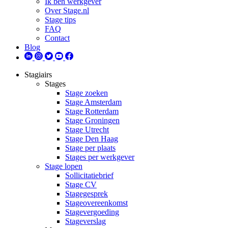
Ik ben werkgever
Over Stage.nl
Stage tips
FAQ
Contact
Blog
Stagiairs
Stages
Stage zoeken
Stage Amsterdam
Stage Rotterdam
Stage Groningen
Stage Utrecht
Stage Den Haag
Stage per plaats
Stages per werkgever
Stage lopen
Sollicitatiebrief
Stage CV
Stagegesprek
Stageovereenkomst
Stagevergoeding
Stageverslag