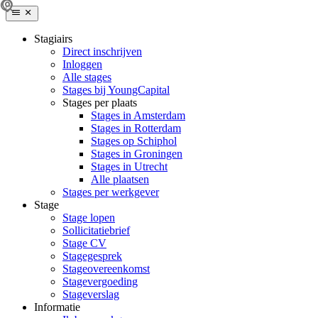
Stagiairs
Direct inschrijven
Inloggen
Alle stages
Stages bij YoungCapital
Stages per plaats
Stages in Amsterdam
Stages in Rotterdam
Stages op Schiphol
Stages in Groningen
Stages in Utrecht
Alle plaatsen
Stages per werkgever
Stage
Stage lopen
Sollicitatiebrief
Stage CV
Stagegesprek
Stageovereenkomst
Stagevergoeding
Stageverslag
Informatie