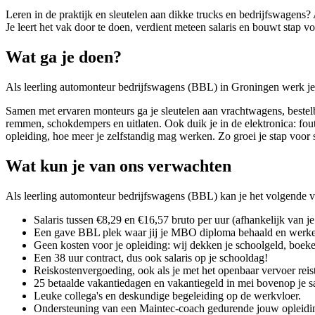
Leren in de praktijk en sleutelen aan dikke trucks en bedrijfswagens
Je leert het vak door te doen, verdient meteen salaris en bouwt stap v
Wat ga je doen?
Als leerling automonteur bedrijfswagens (BBL) in Groningen werk je v
Samen met ervaren monteurs ga je sleutelen aan vrachtwagens, bestelb
remmen, schokdempers en uitlaten. Ook duik je in de elektronica: foutc
opleiding, hoe meer je zelfstandig mag werken. Zo groei je stap voor st
Wat kun je van ons verwachten
Als leerling automonteur bedrijfswagens (BBL) kan je het volgende 
Salaris tussen €8,29 en €16,57 bruto per uur (afhankelijk van je 
Een gave BBL plek waar jij je MBO diploma behaald en werkerv
Geen kosten voor je opleiding: wij dekken je schoolgeld, boeke
Een 38 uur contract, dus ook salaris op je schooldag!
Reiskostenvergoeding, ook als je met het openbaar vervoer reis
25 betaalde vakantiedagen en vakantiegeld in mei bovenop je sa
Leuke collega's en deskundige begeleiding op de werkvloer.
Ondersteuning van een Maintec-coach gedurende jouw opleidi