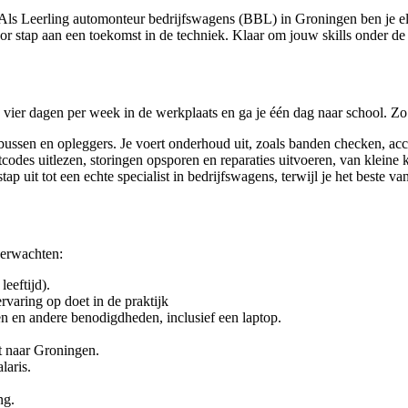
? Als Leerling automonteur bedrijfswagens (BBL) in Groningen ben je e
oor stap aan een toekomst in de techniek. Klaar om jouw skills onder de
ier dagen per week in de werkplaats en ga je één dag naar school. Zo le
ussen en opleggers. Je voert onderhoud uit, zoals banden checken, accu
odes uitlezen, storingen opsporen en reparaties uitvoeren, van kleine k
ap uit tot een echte specialist in bedrijfswagens, terwijl je het beste v
verwachten:
leeftijd).
aring op doet in de praktijk
n en andere benodigdheden, inclusief een laptop.
t naar Groningen.
laris.
ng.