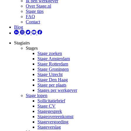
Ik ben werkgever
Over Stage.nl
Stage tips
FAQ
Contact
Blog
Stagiairs
Stages
Stage zoeken
Stage Amsterdam
Stage Rotterdam
Stage Groningen
Stage Utrecht
Stage Den Haag
Stage per plaats
Stages per werkgever
Stage lopen
Sollicitatiebrief
Stage CV
Stagegesprek
Stageovereenkomst
Stagevergoeding
Stageverslag