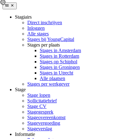
Stagiairs
Direct inschrijven
Inloggen
Alle stages
Stages bij YoungCapital
Stages per plaats
Stages in Amsterdam
Stages in Rotterdam
Stages op Schiphol
Stages in Groningen
Stages in Utrecht
Alle plaatsen
Stages per werkgever
Stage
Stage lopen
Sollicitatiebrief
Stage CV
Stagegesprek
Stageovereenkomst
Stagevergoeding
Stageverslag
Informatie