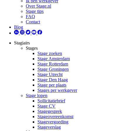
Ik ben werkgever
Over Stage.nl
Stage tips
FAQ
Contact
Blog
Stagiairs
Stages
Stage zoeken
Stage Amsterdam
Stage Rotterdam
Stage Groningen
Stage Utrecht
Stage Den Haag
Stage per plaats
Stages per werkgever
Stage lopen
Sollicitatiebrief
Stage CV
Stagegesprek
Stageovereenkomst
Stagevergoeding
Stageverslag