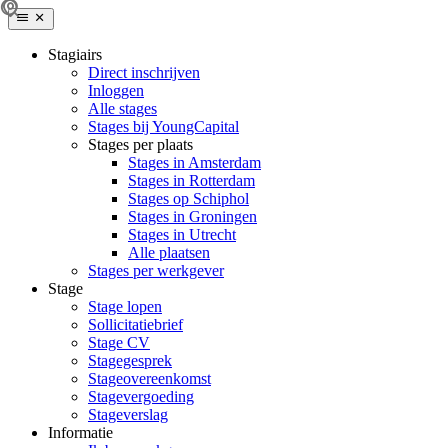
Stagiairs
Direct inschrijven
Inloggen
Alle stages
Stages bij YoungCapital
Stages per plaats
Stages in Amsterdam
Stages in Rotterdam
Stages op Schiphol
Stages in Groningen
Stages in Utrecht
Alle plaatsen
Stages per werkgever
Stage
Stage lopen
Sollicitatiebrief
Stage CV
Stagegesprek
Stageovereenkomst
Stagevergoeding
Stageverslag
Informatie