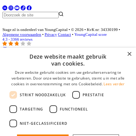
Stage.nl is onderdeel van YoungCapital • © 2026 • KvK nr: 34330199 •
Algemene voorwaarden
•
Privacy
Contact
•
YoungCapital score
4.3 - 3366 reviews
×
Deze website maakt gebruik
Inloggen als bedrijf
van cookies.
Deze website gebruikt cookies om uw gebruikerservaring te
E-mail
*
verbeteren. Door onze website te gebruiken, stemt u in met alle
cookies in overeenstemming met ons Cookiebeleid.
Lees verder
Wachtwoord
STRIKT NOODZAKELIJK
PRESTATIE
login gegevens onthouden
Wachtwoord vergeten?
login
TARGETING
FUNCTIONEEL
Bedrijf aanmelden
NIET-GECLASSIFICEERD
Na het aanmelden kun je meteen je vacature plaatsen en heb je je