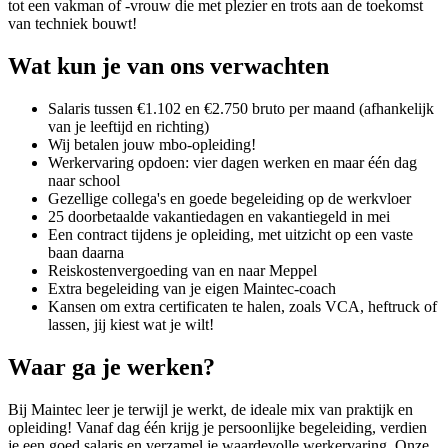
tot een vakman of -vrouw die met plezier en trots aan de toekomst
van techniek bouwt!
Wat kun je van ons verwachten
Salaris tussen €1.102 en €2.750 bruto per maand (afhankelijk
van je leeftijd en richting)
Wij betalen jouw mbo-opleiding!
Werkervaring opdoen: vier dagen werken en maar één dag
naar school
Gezellige collega's en goede begeleiding op de werkvloer
25 doorbetaalde vakantiedagen en vakantiegeld in mei
Een contract tijdens je opleiding, met uitzicht op een vaste
baan daarna
Reiskostenvergoeding van en naar Meppel
Extra begeleiding van je eigen Maintec-coach
Kansen om extra certificaten te halen, zoals VCA, heftruck of
lassen, jij kiest wat je wilt!
Waar ga je werken?
Bij Maintec leer je terwijl je werkt, de ideale mix van praktijk en
opleiding! Vanaf dag één krijg je persoonlijke begeleiding, verdien
je een goed salaris en verzamel je waardevolle werkervaring. Onze