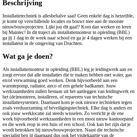
Beschrijving
Installatietechniek is allesbehalve saai! Geen enkele dag is hetzelfde,
je komt op verschillende locaties en bouwt mee aan de mooiste
nieuwbouwprojecten. Lijkt jou dit gaaf? Kom dan werken en leren
bij Maintec! In dit traject als installatiemonteur in opleiding (BBL)
ga jij 1 dag in de week naar school en ga je 4 dagen werken bij een
installateur in de omgeving van Drachten.
Wat ga je doen?
Als installatiemonteur in opleiding (BBL) leg je leidingwerk aan en
zorgt ervoor dat alle installaties die te maken hebben met water, gas
en/of verwarming goed werken. Denk bijvoorbeeld aan een
warmtepomp, radiator, airco of een gehele badkamer. Jouw
werkzaamheden zullen bestaan uit het aanleggen van leidingwerk en
het (de)monteren, installeren, of repareren van technische
installatiesystemen. Daarnaast kom je ook nieuwe technieken tegen
zoals verduurzaming of beveiligingstechniek. Elke dag is anders en
ook jouw werklocatie zal steeds wisselen. Zo verricht je de ene
week bijvoorbeeld werkzaamheden in een mooi nieuw kantoorpand
en die week erop in een huis of een school. Ook kan het zijn dat je
wordt betrokken bij nieuwbouwprojecten. Naast die technische
specialist ben jij daarnaast dus ook het visitekaartje van de