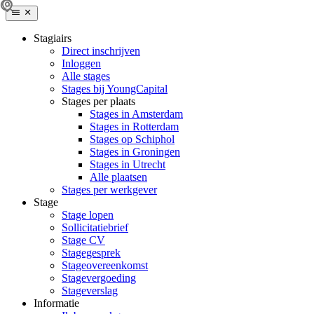
Stagiairs
Direct inschrijven
Inloggen
Alle stages
Stages bij YoungCapital
Stages per plaats
Stages in Amsterdam
Stages in Rotterdam
Stages op Schiphol
Stages in Groningen
Stages in Utrecht
Alle plaatsen
Stages per werkgever
Stage
Stage lopen
Sollicitatiebrief
Stage CV
Stagegesprek
Stageovereenkomst
Stagevergoeding
Stageverslag
Informatie