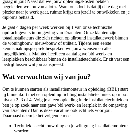
graag in jou! Naast dat we jouw opleidingskosten betalen
begeleiden we jou van a tot z. Want ons doel is dat jij elke dag met
plezier naar je werk gaat, ruimte krijgt om jezelf te ontwikkelen en je
diploma behaald.
Je gaat 4 dagen per week werken bij 1 van onze technische
opdrachtgevers in omgeving van Drachten. Onze klanten zijn
totaalinstallateurs die zich richten op allround installatiewerk binnen
de woningbouw, nieuwbouw of utiliteit. Tijdens een eerste
kennismakingsgesprek bespreken we jouw wensen en alle
mogelijkheden. Maintec heeft een aantal gave bbl werk- en
leerplekken beschikbaar binnen de installatietechniek. Er zit vast een
bedrijf tussen wat jou aanspreekt!
Wat verwachten wij van jou?
Om te kunnen starten als installatiemonteur in opleiding (BBL) start
jij binnenkort met een opleiding richting installatietechniek op mbo-
niveau 2, 3 of 4. Volg je al een opleiding in de installatietechniek en
ben je op zoek naar een gave bbl werk- en leerplek in de omgeving
van Drachten? Dan is deze vacature ook echt iets voor jou.
Daarnaast neem je het volgende mee:
Techniek is echt jouw ding en je wilt graag installatiemonteur
worden;