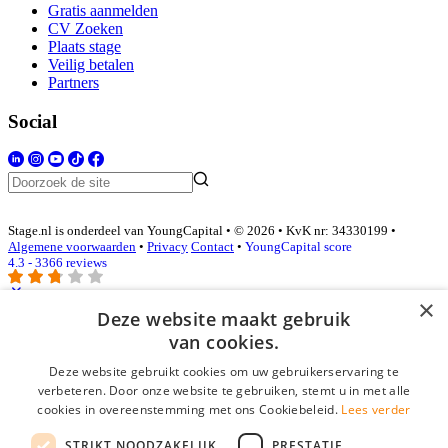
Gratis aanmelden
CV Zoeken
Plaats stage
Veilig betalen
Partners
Social
Stage.nl is onderdeel van YoungCapital • © 2026 • KvK nr: 34330199 •
Algemene voorwaarden
•
Privacy
Contact
•
YoungCapital score
4.3 - 3366 reviews
×
Deze website maakt gebruik
Inloggen als bedrijf
van cookies.
Deze website gebruikt cookies om uw gebruikerservaring te
E-mail
*
verbeteren. Door onze website te gebruiken, stemt u in met alle
cookies in overeenstemming met ons Cookiebeleid.
Lees verder
Wachtwoord
STRIKT NOODZAKELIJK
PRESTATIE