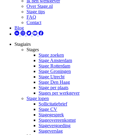
Ik ben werkgever
Over Stage.nl
Stage tips
FAQ
Contact
Blog
Stagiairs
Stages
Stage zoeken
Stage Amsterdam
Stage Rotterdam
Stage Groningen
Stage Utrecht
Stage Den Haag
Stage per plaats
Stages per werkgever
Stage lopen
Sollicitatiebrief
Stage CV
Stagegesprek
Stageovereenkomst
Stagevergoeding
Stageverslag