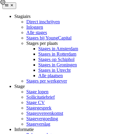
Stagiairs
Direct inschrijven
Inloggen
Alle stages
Stages bij YoungCapital
Stages per plaats
Stages in Amsterdam
Stages in Rotterdam
Stages op Schiphol
Stages in Groningen
Stages in Utrecht
Alle plaatsen
Stages per werkgever
Stage
Stage lopen
Sollicitatiebrief
Stage CV
Stagegesprek
Stageovereenkomst
Stagevergoeding
Stageverslag
Informatie