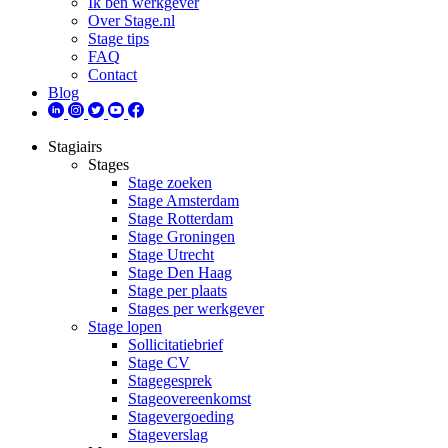
Ik ben werkgever
Over Stage.nl
Stage tips
FAQ
Contact
Blog
Stagiairs
Stages
Stage zoeken
Stage Amsterdam
Stage Rotterdam
Stage Groningen
Stage Utrecht
Stage Den Haag
Stage per plaats
Stages per werkgever
Stage lopen
Sollicitatiebrief
Stage CV
Stagegesprek
Stageovereenkomst
Stagevergoeding
Stageverslag