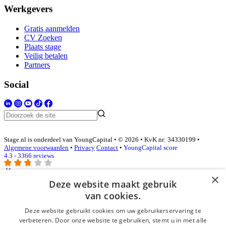
Werkgevers
Gratis aanmelden
CV Zoeken
Plaats stage
Veilig betalen
Partners
Social
Stage.nl is onderdeel van YoungCapital • © 2026 • KvK nr: 34330199 •
Algemene voorwaarden
•
Privacy
Contact
•
YoungCapital score
4.3 - 3366 reviews
×
Deze website maakt gebruik
Inloggen als bedrijf
van cookies.
Deze website gebruikt cookies om uw gebruikerservaring te
E-mail
*
verbeteren. Door onze website te gebruiken, stemt u in met alle