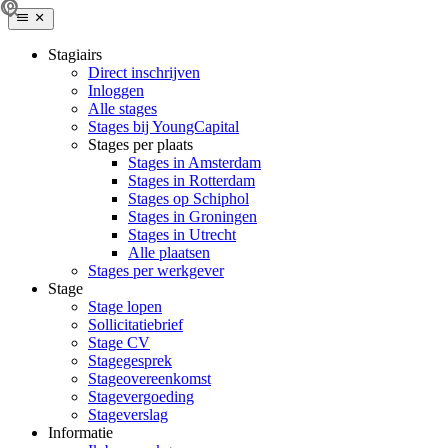
Stagiairs
Direct inschrijven
Inloggen
Alle stages
Stages bij YoungCapital
Stages per plaats
Stages in Amsterdam
Stages in Rotterdam
Stages op Schiphol
Stages in Groningen
Stages in Utrecht
Alle plaatsen
Stages per werkgever
Stage
Stage lopen
Sollicitatiebrief
Stage CV
Stagegesprek
Stageovereenkomst
Stagevergoeding
Stageverslag
Informatie