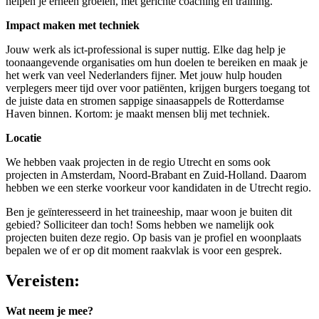
helpen je erheen groeien, met gerichte coaching en training.
Impact maken met techniek
Jouw werk als ict-professional is super nuttig. Elke dag help je
toonaangevende organisaties om hun doelen te bereiken en maak je
het werk van veel Nederlanders fijner. Met jouw hulp houden
verplegers meer tijd over voor patiënten, krijgen burgers toegang tot
de juiste data en stromen sappige sinaasappels de Rotterdamse
Haven binnen. Kortom: je maakt mensen blij met techniek.
Locatie
We hebben vaak projecten in de regio Utrecht en soms ook
projecten in Amsterdam, Noord-Brabant en Zuid-Holland. Daarom
hebben we een sterke voorkeur voor kandidaten in de Utrecht regio.
Ben je geïnteresseerd in het traineeship, maar woon je buiten dit
gebied? Solliciteer dan toch! Soms hebben we namelijk ook
projecten buiten deze regio. Op basis van je profiel en woonplaats
bepalen we of er op dit moment raakvlak is voor een gesprek.
Vereisten:
Wat neem je mee?