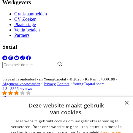
Werkgevers
Gratis aanmelden
CV Zoeken
Plaats stage
Veilig betalen
Partners
Social
Stage.nl is onderdeel van YoungCapital • © 2026 • KvK nr: 34330199 •
Algemene voorwaarden
•
Privacy
Contact
•
YoungCapital score
4.3 - 3366 reviews
×
Deze website maakt gebruik
Inloggen als bedrijf
van cookies.
Deze website gebruikt cookies om uw gebruikerservaring te
E-mail
*
verbeteren. Door onze website te gebruiken, stemt u in met alle
cookies in overeenstemming met ons Cookiebeleid.
Lees verder
Wachtwoord