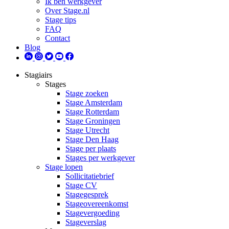
Ik ben werkgever
Over Stage.nl
Stage tips
FAQ
Contact
Blog
Stagiairs
Stages
Stage zoeken
Stage Amsterdam
Stage Rotterdam
Stage Groningen
Stage Utrecht
Stage Den Haag
Stage per plaats
Stages per werkgever
Stage lopen
Sollicitatiebrief
Stage CV
Stagegesprek
Stageovereenkomst
Stagevergoeding
Stageverslag