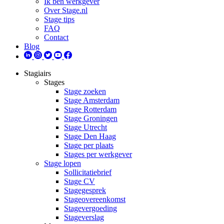
Ik ben werkgever
Over Stage.nl
Stage tips
FAQ
Contact
Blog
Stagiairs
Stages
Stage zoeken
Stage Amsterdam
Stage Rotterdam
Stage Groningen
Stage Utrecht
Stage Den Haag
Stage per plaats
Stages per werkgever
Stage lopen
Sollicitatiebrief
Stage CV
Stagegesprek
Stageovereenkomst
Stagevergoeding
Stageverslag