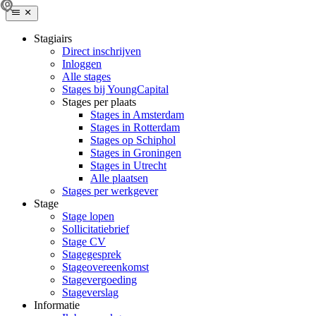
Stagiairs
Direct inschrijven
Inloggen
Alle stages
Stages bij YoungCapital
Stages per plaats
Stages in Amsterdam
Stages in Rotterdam
Stages op Schiphol
Stages in Groningen
Stages in Utrecht
Alle plaatsen
Stages per werkgever
Stage
Stage lopen
Sollicitatiebrief
Stage CV
Stagegesprek
Stageovereenkomst
Stagevergoeding
Stageverslag
Informatie