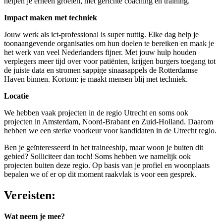
helpen je erheen groeien, met gerichte coaching en training.
Impact maken met techniek
Jouw werk als ict-professional is super nuttig. Elke dag help je
toonaangevende organisaties om hun doelen te bereiken en maak je
het werk van veel Nederlanders fijner. Met jouw hulp houden
verplegers meer tijd over voor patiënten, krijgen burgers toegang tot
de juiste data en stromen sappige sinaasappels de Rotterdamse
Haven binnen. Kortom: je maakt mensen blij met techniek.
Locatie
We hebben vaak projecten in de regio Utrecht en soms ook
projecten in Amsterdam, Noord-Brabant en Zuid-Holland. Daarom
hebben we een sterke voorkeur voor kandidaten in de Utrecht regio.
Ben je geïnteresseerd in het traineeship, maar woon je buiten dit
gebied? Solliciteer dan toch! Soms hebben we namelijk ook
projecten buiten deze regio. Op basis van je profiel en woonplaats
bepalen we of er op dit moment raakvlak is voor een gesprek.
Vereisten:
Wat neem je mee?