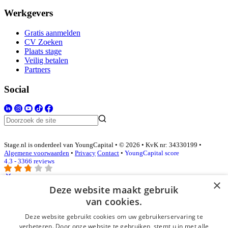
Werkgevers
Gratis aanmelden
CV Zoeken
Plaats stage
Veilig betalen
Partners
Social
Stage.nl is onderdeel van YoungCapital • © 2026 • KvK nr: 34330199 •
Algemene voorwaarden
•
Privacy
Contact
•
YoungCapital score
4.3 - 3366 reviews
×
Deze website maakt gebruik
Inloggen als bedrijf
van cookies.
Deze website gebruikt cookies om uw gebruikerservaring te
E-mail
*
verbeteren. Door onze website te gebruiken, stemt u in met alle